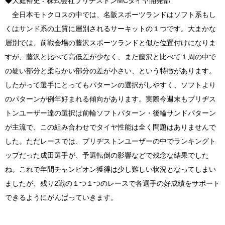
◆大庭裕史 - 株式会社ブリヂストンMCタイヤ開発部
全日本モトクロスの中では、名阪スポーツランドはソフト系もし
くはサンド系の土質に層別されるサーキットの１つです。大まかな
層別では、前戦会場の藤沢スポーツランドと似た位置付けになりま
すが、藤沢と比べて高低差が少なく、また藤沢と比べて１周の中で
の硬い部分と柔らかい部分の差が小さい、という特徴があります。
したがって選手にとってもパターンの選択がしやすく、ソフトより
のパターンが例年好まれる傾向があります。実際今週末もブリヂス
トンユーザー達の選択は前輪ソフトパターン・後輪サンドパターン
が主流で、この組み合わせでタイヤ性能は全く問題はありませんで
した。ただレースでは、ブリヂストンユーザーの中でランキングト
ップだった成田選手が、予選転倒の影響などで残念な結果でした
ね。これで年間チャンピオン獲得は少し難しい状況となってしまい
ましたが、残り2戦の１つ１つのレースで各選手の好成績をサポート
できるようにがんばっていきます。