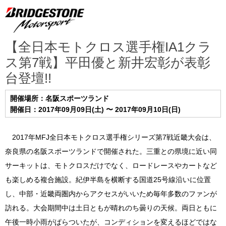
【全日本モトクロス選手権IA1クラ
ス第7戦】平田優と新井宏彰が表彰
台登壇!!
開催場所：名阪スポーツランド
開催日：2017年09月09日(土) 〜 2017年09月10日(日)
2017年MFJ全日本モトクロス選手権シリーズ第7戦近畿大会は、
奈良県の名阪スポーツランドで開催された。三重との県境に近い同
サーキットは、モトクロスだけでなく、ロードレースやカートなど
も楽しめる複合施設。紀伊半島を横断する国道25号線沿いに位置
し、中部・近畿両圏内からアクセスがいいため毎年多数のファンが
訪れる。大会期間中は土日ともが晴れのち曇りの天候。両日ともに
午後一時小雨がぱらついたが、コンディションを変えるほどではな