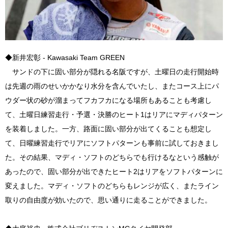
◆新井宏彰 - Kawasaki Team GREEN
サンドの下に固い部分が隠れる名阪ですが、土曜日の走行開始時
は先週の雨のせいかかなり水分を含んでいたし、またコース上にパ
ウダー状の砂が溜まってフカフカになる場所もあることも考慮し
て、土曜日練習走行・予選・決勝のヒート1はリアにマディパターン
を装着しました。一方、路面に固い部分が出てくることも想定し
て、日曜練習走行でリアにソフトパターンも事前に試しておきまし
た。その結果、マディ・ソフトのどちらでも行けるなという感触が
あったので、固い部分が出できたヒート2はリアをソフトパターンに
変えました。マディ・ソフトのどちらもレンジが広く、またライン
取りの自由度が効いたので、思い通りに走ることができました。