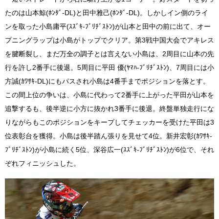
たのは山本鯨(ﾎﾝﾀﾞ-DL)と田中雅己(ﾎﾝﾀﾞ-DL)。しかしイン側のライ
ンを取った小島庸平(ｽｽﾞｷ-ﾌﾞﾘﾁﾞｽﾄﾝ)が山本と田中の前に出て、オー
プニングラップは小島がトップでクリア。第3戦中国大会でアキレス
を腱断裂し、まだ万全の調子とは言えない小島は、2周目に山本の先
行を許し2番手に後退。5周目に平田 優(ﾔﾏﾊ-ﾌﾞﾘﾁﾞｽﾄﾝ)、7周目には小
方誠(ｶﾜｻｷ-DL)にもパスされ小島は4番手までポジションを落とす。
この間上位の争いは、小島に代わって2番手に上がった平田が山本を
追撃するも、後半逆に小方に抜かれ3番手に後退。終盤単独走行にな
りながらもこのポジションをキープしてチェッカーを受けた平田は3
位表彰台を獲得。小島は後半踏ん張りを見せて4位。新井宏彰(ｶﾜｻｷ-
ﾌﾞﾘﾁﾞｽﾄﾝ)が小島に続く5位、深谷広一(ｽｽﾞｷ-ﾌﾞﾘﾁﾞｽﾄﾝ)が6位で、それ
ぞれフィニッシュした。