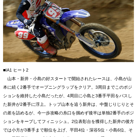
■IA1 ヒート2
山本・新井・小島の好スタートで開始されたレースは、小島が山
本に続く2番手でオープニングラップをクリア。3周目までこのポジ
ションを維持した小島だったが、4周目に小島と3番手平田をパスし
た新井が2番手に浮上。トップ山本を追う新井は、中盤じりじりとそ
の差を詰めるが、今一歩攻略の糸口を掴めず後半は単独2番手のポジ
ションをキープしてフィニッシュ。2位表彰台を獲得した新井の後方
では小方が3番手まで順位を上げ、平田4位・深谷5位・小島6位、そ