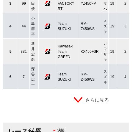
3
99
田
FACTORY
YZ450FM
マ
19
2
優
RT
ハ
小
ス
島
Team
RM-
4
44
ズ
19
3
庸
SUZUKI
Z450WS
キ
平
新
カ
Kawasaki
井
ワ
5
331
Team
KX450FSR
19
2
宏
サ
GREEN
彰
キ
深
ス
谷
Team
RM-
6
7
ズ
19
4
広
SUZUKI
Z450WS
キ
一
さらに見る
レース結果
決勝