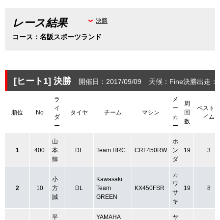
レース結果
決勝
コース：名阪スポーツランド
[ヒート1]
決勝
開催日：2017/09/09
天候：Fine
決勝出走：2
ラ
メ
周
イ
ー
ベスト
順位
No
タイヤ
チーム
マシン
回
ダ
カ
イム
数
ー
ー
山
ホ
1
400
本
DL
Team HRC
CRF450RW
ン
19
3
鯨
ダ
カ
小
Kawasaki
ワ
2
10
方
DL
Team
KX450FSR
19
8
サ
誠
GREEN
キ
平
YAMAHA
ヤ