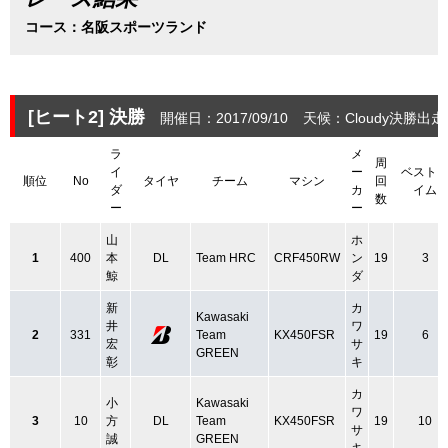
コース：名阪スポーツランド
[ヒート2]
決勝
開催日：2017/09/10
天候：Cloudy
決勝出走
ラ
メ
周
イ
ー
ベスト
順位
No
タイヤ
チーム
マシン
回
ダ
カ
イム
数
ー
ー
山
ホ
1
400
本
DL
Team HRC
CRF450RW
ン
19
3
鯨
ダ
新
カ
Kawasaki
井
ワ
2
331
Team
KX450FSR
19
6
宏
サ
GREEN
彰
キ
カ
小
Kawasaki
ワ
3
10
方
DL
Team
KX450FSR
19
10
サ
誠
GREEN
キ