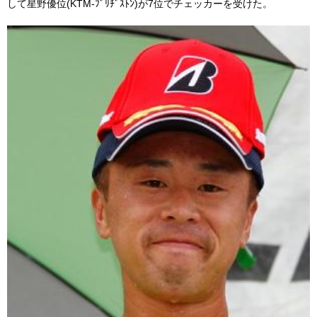
して星野優位(KTM-ﾌﾞﾘﾁﾞｽﾄﾝ)が7位でチェッカーを受けた。