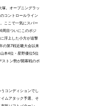
大塚。オープニングラッ
目のコントロールライン
上。ここで一気にスパー
6周目ついにこのポジ
手に浮上した小方が追撃
年の第7戦近畿大会以来
山本4位・星野優位5位
ヂストン勢が開幕戦のポ
いうコンディションでし
タイムアタック予選、そ
、市販ソフトパターン