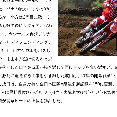
る成田亮のホールショット
。成田の後方には小方誠(ｶ
付けるが、小方は2周目に激しく
るも数周後にリタイア。代わ
のは、今シーズン再びブリヂ
なったディフェンディングチ
3周目、山本が成田をパスし
のまま山本が逃げ切るかと思
を落とした山本を成田が抜き返して再びトップを奪い返すと、
。必死に追送する山本を引き離した成田は、昨年の開幕戦第1ヒ
成田は、自身が持つ全日本国際A級最多勝記録を150に更新。山
位。さらに星野優位(ﾔﾏﾊ-ﾌﾞﾘﾁﾞｽﾄﾝ)4位・大塚豪太(ﾎﾝﾀﾞ-ﾌﾞﾘﾁﾞｽ
勢が開幕ヒートの上位を独占した。