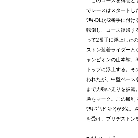
このコースを得意とす
でレースはスタートした
ﾜｻｷ-DL)が2番手に
転倒し、コース復帰す
って2番手に浮上した
ストン装着ライダーと
ャンピオンの山本鯨。
トップに浮上する。そ
われたが、中盤ペース
まで力強い走りを披露
勝をマーク。この勝利で
ﾜｻｷ-ﾌﾞﾘﾁﾞｽﾄﾝ)が3
を受け、ブリヂストン