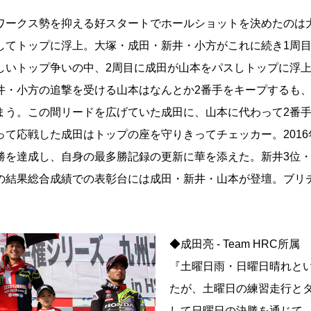
ークス勢を抑える好スタートでホールショットを決めたのは
してトップに浮上。大塚・成田・新井・小方がこれに続き1周
しいトップ争いの中、2周目に成田が山本をパスしトップに浮
井・小方の追撃を受ける山本はなんとか2番手をキープするも、
まう。この間リードを広げていた成田に、山本に代わって2番
て応戦した成田はトップの座を守りきってチェッカー。2016
勝を達成し、自身の最多勝記録の更新に華を添えた。新井3位・
の結果総合成績での表彰台には成田・新井・山本が登壇。ブリ
◆成田亮 - Team HRC所属
『土曜日雨・日曜日晴れと
たが、土曜日の練習走行と
して日曜日の決勝を通じて