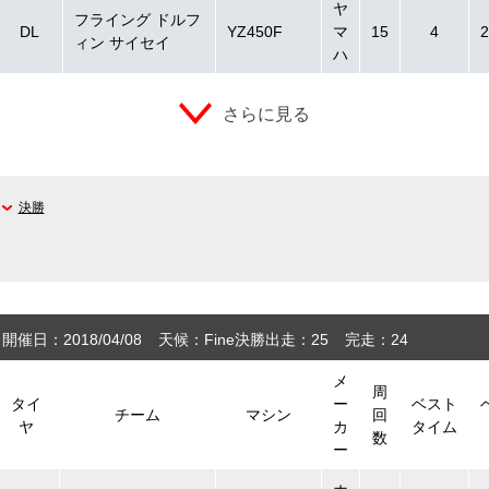
ヤ
フライング ドルフ
DL
YZ450F
マ
15
4
2
ィン サイセイ
ハ
さらに見る
決勝
開催日：2018/04/08
天候：Fine
決勝出走：25
完走：24
メ
周
タイ
ー
ベスト
チーム
マシン
回
ヤ
カ
タイム
数
ー