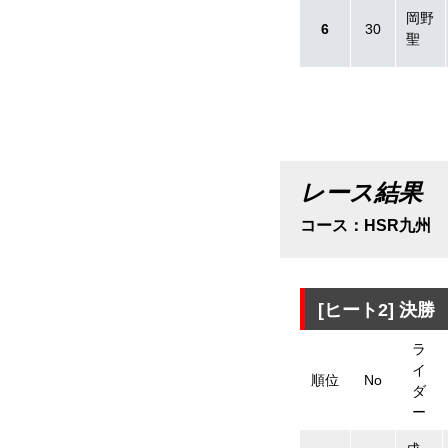
岡野
6
30
聖
レース結果
コース：HSR九州
[ヒート2]
決勝
ラ
イ
順位
No
ダ
ー