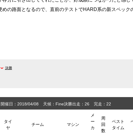
硬めの路面となるので、直前のテストでHARD系の新スペック
決勝
開催日：2018/04/08
天候：Fine
決勝出走：26
完走：22
メ
周
タイ
ー
ベスト
チーム
マシン
回
ヤ
カ
タイム
数