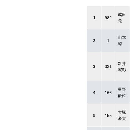
成田
1
982
亮
山本
2
1
鯨
新井
3
331
宏彰
星野
4
166
優位
大塚
5
155
豪太