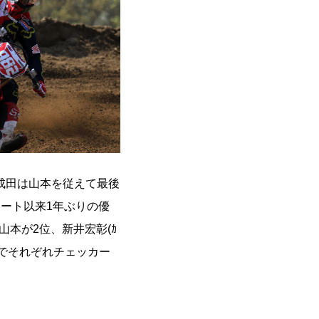
成田は山本を従えて最後
ート以来1年ぶりの優
本が2位、新井宏彰(ｶ
ﾄﾝ)5位でそれぞれチェッカー