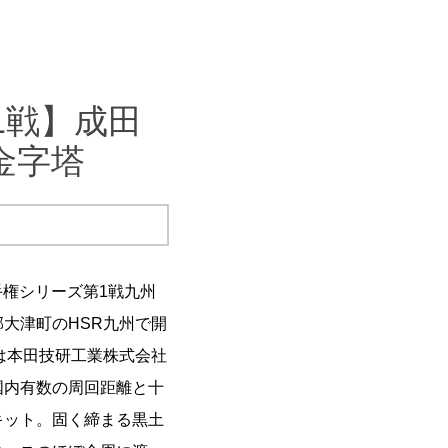
1戦】成田
金字塔
権シリーズ第1戦九州
大津町のHSR九州で開
は本田技研工業株式会社
国内有数の周回距離と十
キット。固く締まる黒土