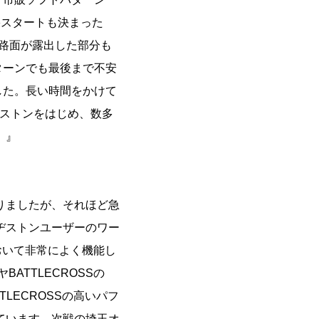
果スタートも決まった
い路面が露出した部分も
ターンでも最後まで不安
した。長い時間をかけて
ヂストンをはじめ、数多
。』
りましたが、それほど急
ヂストンユーザーのワー
おいて非常によく機能し
TTLECROSSの
LECROSSの高いパフ
ています。次戦の埼玉オ