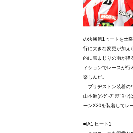
の決勝第1ヒートを土
行に大きな変更が加え
的に雪まじりの雨が降
ィションでレースが行
楽しんだ。
ブリヂストン装着のワーク
山本鯨(ﾎﾝﾀﾞ-ﾌﾞﾘﾁ
ーンX20を装着してレ
■IA1 ヒート1