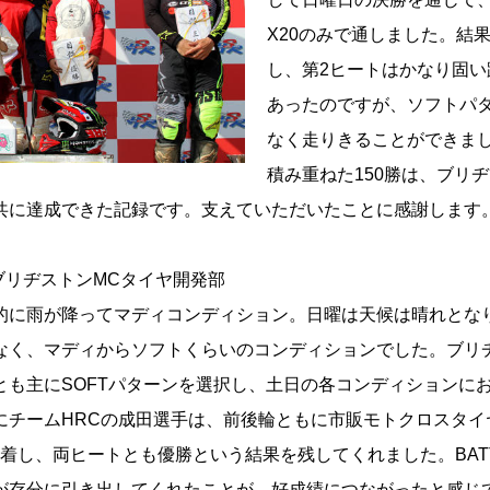
X20のみで通しました。結
し、第2ヒートはかなり固
あったのですが、ソフトパ
なく走りきることができま
積み重ねた150勝は、ブリ
共に達成できた記録です。支えていただいたことに感謝します
社ブリヂストンMCタイヤ開発部
的に雨が降ってマディコンディション。日曜は天候は晴れとな
なく、マディからソフトくらいのコンディションでした。ブリ
とも主にSOFTパターンを選択し、土日の各コンディションに
チームHRCの成田選手は、前後輪ともに市販モトクロスタイヤBA
を装着し、両ヒートとも優勝という結果を残してくれました。BATT
が存分に引き出してくれたことが、好成績につながったと感じ