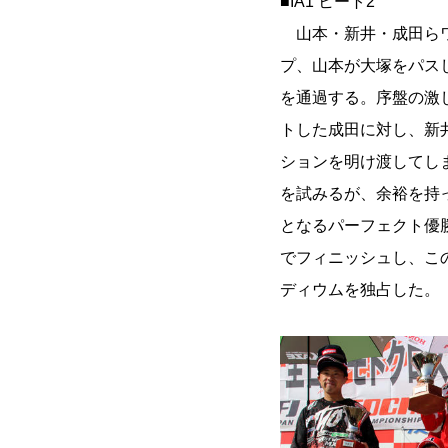
■IA1 ヒート2
山本・新井・成田らワ
プ、山本が大塚をパス
を通過する。序盤の激
トした成田に対し、新
ションを明け渡してし
を試みるが、余裕を持っ
となるパーフェクト優
でフィニッシュし、こ
ディウムを独占した。