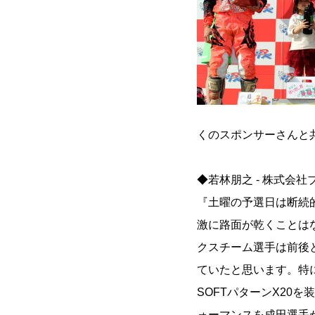
くのスポンサーさんと
◆若林朋之 - 株式会
『土曜の予選日は断続
激に路面が乾くことは
クスチーム選手は前後
ていたと思います。特に
SOFTパターンX20
ォーマンスを成田選手