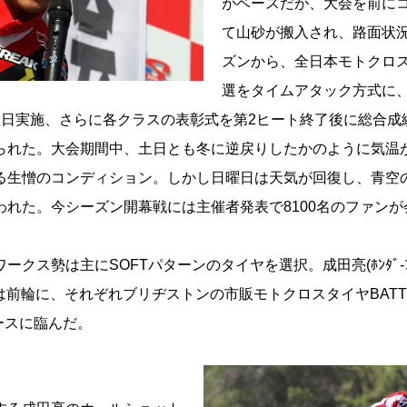
がベースだが、大会を前に
て山砂が搬入され、路面状
ズンから、全日本モトクロス
選をタイムアタック方式に、
曜日実施、さらに各クラスの表彰式を第2ヒート終了後に総合成
られた。大会期間中、土日とも冬に逆戻りしたかのように気温
る生憎のコンディション。しかし日曜日は天気が回復し、青空
われた。今シーズン開幕戦には主催者発表で8100名のファン
ス勢は主にSOFTパターンのタイヤを選択。成田亮(ﾎﾝﾀﾞ-ﾌﾞﾘ
ﾞｽﾄﾝ)は前輪に、それぞれブリヂストンの市販モトクロスタイヤBATT
ースに臨んだ。