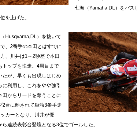
七海（Yamaha,DL）を
順位を上げた。
usqvarna,DL）を抜いて
階で、2番手の本田とはすでに
方、川井は1～2秒差で本田
もトップを快走。4周目まで
いたが、早くも出現しはじめ
みに利用し、これをやや強引
本田からリードを奪うことに
プ2台に離されて単独3番手走
ェッカーとなり、川井が優
から連続表彰台登壇となる3位でゴールした。