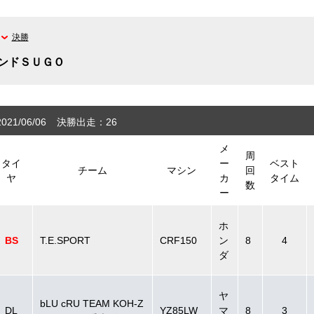
決勝
ンドＳＵＧＯ
21/06/06
決勝出走：26
メ
周
タイ
ー
ベスト
チーム
マシン
回
ヤ
カ
タイム
数
ー
ホ
BS
T.E.SPORT
CRF150
ン
8
4
ダ
ヤ
bLU cRU TEAM KOH-Z
DL
YZ85LW
マ
8
3