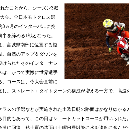
されたことから、シーズン3戦
O大会。全日本モトクロス選
約3ヵ月のインターバルに突
前半を締める1戦となった。
は、宮城県南部に位置する複
設。自然のアップ＆ダウンを
設けられたそのインターナシ
スは、かつて実際に世界選手
る。コースは、今大会直前に
直し。ストレート＋タイトターンの構成が増える一方で、高速
クラスの予選などが実施された土曜日朝の路面はかなりぬかる
る目的もあって、この日はショートカットコースが用いられた
急激に回復。粘土質の路面は土曜日昼以降に水を適度に含んだ