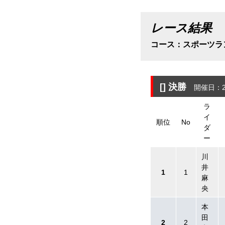
レース結果
コース：スポーツラ
[]
決勝
開催日：20
ラ
イ
順位
No
ダ
ー
川
井
1
1
麻
央
本
田
2
2