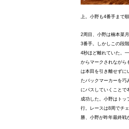
上。小野も4番手まで
2周目、小野は楠本菜月（H
3番手。しかしこの段
4秒ほど離れていた。一
からマークされながら
は本田を引き離せずに
たバックマーカーを巧
にパスしていくことで
成功した。小野はトッ
行。レースは8周でチ
勝、小野が昨年最終戦