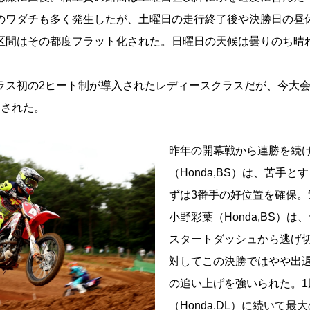
のワダチも多く発生したが、土曜日の走行終了後や決勝日の昼
区間はその都度フラット化された。日曜日の天候は曇りのち晴れ
ラス初の2ヒート制が導入されたレディースクラスだが、今大会
とされた。
昨年の開幕戦から連勝を続け
（Honda,BS）は、苦手
ずは3番手の好位置を確保。
小野彩葉（Honda,BS）
スタートダッシュから逃げ
対してこの決勝ではやや出
の追い上げを強いられた。
（Honda,DL）に続いて