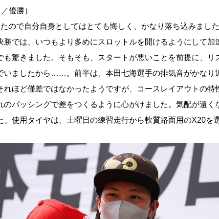
ス／優勝）
ったので自分自身としてはとても悔しく、かなり落ち込みまし
決勝では、いつもより多めにスロットルを開けるようにして加
でも驚きました。そもそも、スタートが悪いことを前提に、リ
でいましたから……。前半は、本田七海選手の排気音がかなり
それほど僅差ではなかったようですが、コースレイアウトの特
れのパッシングで差をつくるように心がけました。気配が遠く
た。使用タイヤは、土曜日の練習走行から軟質路面用のX20を