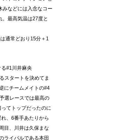
休みなどには入念なコー
。最高気温は27度と
は通常どおり15分＋1
る#1川井麻央
とするスタートを決めてま
逆にチームメイトの#4
は、予選レースでは最高の
切ってトップだったのに
遅れ、6番手あたりから
1周目、川井は久保まな
最大のライバルである本田