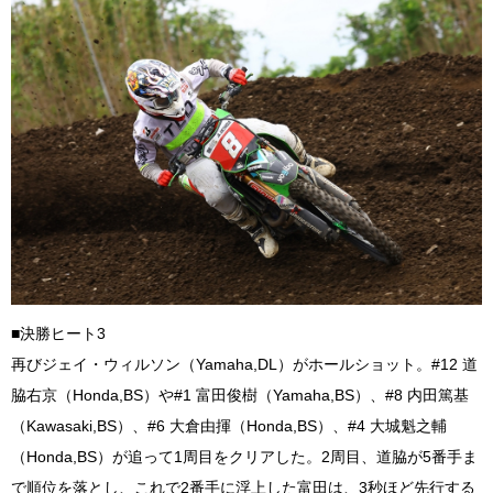
■決勝ヒート3
再びジェイ・ウィルソン（Yamaha,DL）がホールショット。#12 道
脇右京（Honda,BS）や#1 富田俊樹（Yamaha,BS）、#8 内田篤基
（Kawasaki,BS）、#6 大倉由揮（Honda,BS）、#4 大城魁之輔
（Honda,BS）が追って1周目をクリアした。2周目、道脇が5番手ま
で順位を落とし、これで2番手に浮上した富田は、3秒ほど先行する