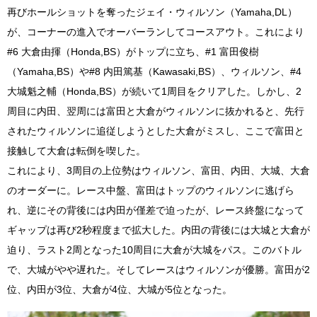
再びホールショットを奪ったジェイ・ウィルソン（Yamaha,DL）
が、コーナーの進入でオーバーランしてコースアウト。これにより
#6 大倉由揮（Honda,BS）がトップに立ち、#1 富田俊樹
（Yamaha,BS）や#8 内田篤基（Kawasaki,BS）、ウィルソン、#4
大城魁之輔（Honda,BS）が続いて1周目をクリアした。しかし、2
周目に内田、翌周には富田と大倉がウィルソンに抜かれると、先行
されたウィルソンに追従しようとした大倉がミスし、ここで富田と
接触して大倉は転倒を喫した。
これにより、3周目の上位勢はウィルソン、富田、内田、大城、大倉
のオーダーに。レース中盤、富田はトップのウィルソンに逃げら
れ、逆にその背後には内田が僅差で迫ったが、レース終盤になって
ギャップは再び2秒程度まで拡大した。内田の背後には大城と大倉が
迫り、ラスト2周となった10周目に大倉が大城をパス。このバトル
で、大城がやや遅れた。そしてレースはウィルソンが優勝。富田が2
位、内田が3位、大倉が4位、大城が5位となった。