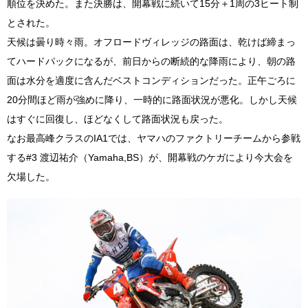
順位を決めた。また決勝は、開幕戦に続いて15分＋1周の3ヒート制
とされた。
天候は曇り時々雨。オフロードヴィレッジの路面は、乾けば締まっ
てハードパックになるが、前日からの断続的な降雨により、朝の路
面は水分を適度に含んだベストコンディションだった。正午ごろに
20分間ほど雨が強めに降り、一時的に路面状況が悪化。しかし天候
はすぐに回復し、ほどなくして路面状況も戻った。
なお最高峰クラスのIA1では、ヤマハのファクトリーチームから参戦
する#3 渡辺祐介（Yamaha,BS）が、開幕戦のケガにより今大会を
欠場した。