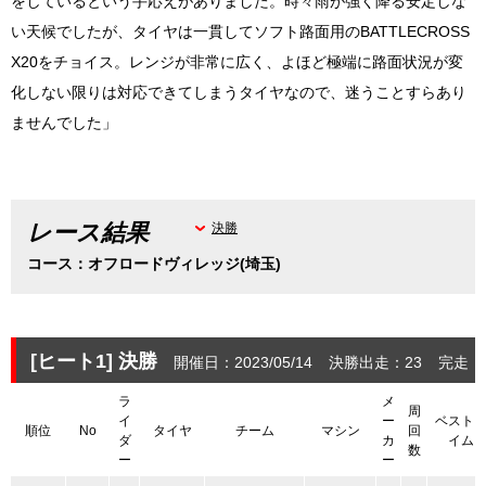
をしているという手応えがありました。時々雨が強く降る安定しな
い天候でしたが、タイヤは一貫してソフト路面用のBATTLECROSS
X20をチョイス。レンジが非常に広く、よほど極端に路面状況が変
化しない限りは対応できてしまうタイヤなので、迷うことすらあり
ませんでした」
レース結果
決勝
コース：オフロードヴィレッジ(埼玉)
[ヒート1]
決勝
開催日：2023/05/14
決勝出走：23
完走：
ラ
メ
周
イ
ー
ベスト
順位
No
タイヤ
チーム
マシン
回
ダ
カ
イム
数
ー
ー