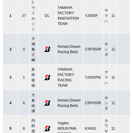
J.
ウ
YAMAHA
ヤ
イ
FACTORY
1
27
DL
YZ450F
マ
11
ル
INNOVATION
ハ
ソ
TEAM
ン
大
城
ホ
Honda Dream
2
4
魁
CRF450R
ン
11
Racing Bells
之
ダ
輔
富
YAMAHA
ヤ
田
FACTORY
3
1
YZ450FM
マ
11
俊
RACING
ハ
樹
TEAM
大
ホ
倉
Honda Dream
4
6
CRF450R
ン
11
由
Racing Bells
ダ
揮
内
カ
Yogibo
田
ワ
5
8
MOUNTAIN
KX450
11
篤
サ