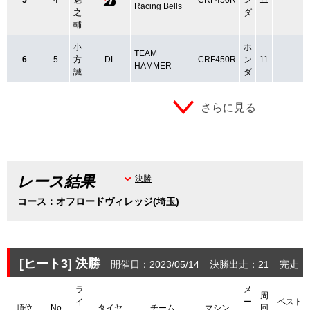
5
4
魁
CRF450R
ン
11
Racing Bells
之
ダ
輔
小
ホ
TEAM
6
5
方
DL
CRF450R
ン
11
HAMMER
誠
ダ
さらに見る
レース結果
決勝
コース：オフロードヴィレッジ(埼玉)
[ヒート3]
決勝
開催日：2023/05/14
決勝出走：21
完走：
ラ
メ
周
イ
ー
ベスト
順位
No
タイヤ
チーム
マシン
回