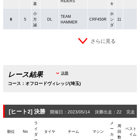
RIDERS
基
キ
小
ホ
TEAM
6
5
方
DL
CRF450R
ン
11
HAMMER
誠
ダ
さらに見る
レース結果
決勝
コース：オフロードヴィレッジ(埼玉)
[ヒート2]
決勝
開催日：2023/05/14
決勝出走：22
完走：
ラ
メ
周
イ
ー
ベスト
順位
No
タイヤ
チーム
マシン
回
ダ
カ
イム
数