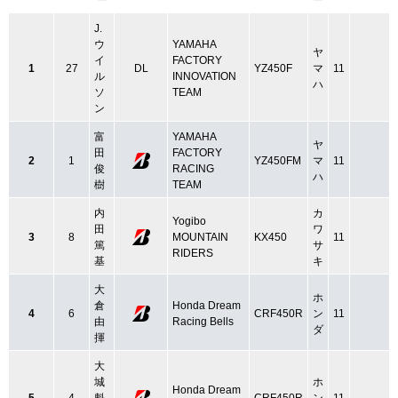
ー
ー
J.
ウ
YAMAHA
ヤ
イ
FACTORY
1
27
DL
YZ450F
マ
11
ル
INNOVATION
ハ
ソ
TEAM
ン
富
YAMAHA
ヤ
田
FACTORY
2
1
YZ450FM
マ
11
俊
RACING
ハ
樹
TEAM
内
カ
Yogibo
田
ワ
3
8
MOUNTAIN
KX450
11
篤
サ
RIDERS
基
キ
大
ホ
倉
Honda Dream
4
6
CRF450R
ン
11
由
Racing Bells
ダ
揮
大
城
ホ
Honda Dream