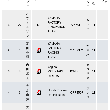
ダ
カ
イム
数
ー
ー
J.
ウ
YAMAHA
ヤ
イ
FACTORY
1
27
DL
YZ450F
マ
11
ル
INNOVATION
ハ
ソ
TEAM
ン
富
YAMAHA
ヤ
田
FACTORY
2
1
YZ450FM
マ
11
俊
RACING
ハ
樹
TEAM
内
カ
Yogibo
田
ワ
3
8
MOUNTAIN
KX450
11
篤
サ
RIDERS
基
キ
大
ホ
倉
Honda Dream
4
6
CRF450R
ン
11
由
Racing Bells
ダ
揮
大