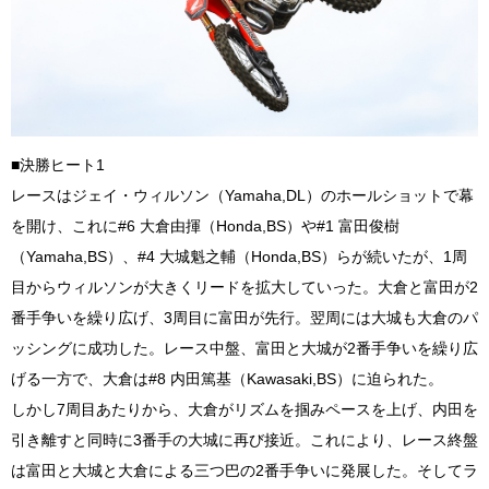
■決勝ヒート1
レースはジェイ・ウィルソン（Yamaha,DL）のホールショットで幕
を開け、これに#6 大倉由揮（Honda,BS）や#1 富田俊樹
（Yamaha,BS）、#4 大城魁之輔（Honda,BS）らが続いたが、1周
目からウィルソンが大きくリードを拡大していった。大倉と富田が2
番手争いを繰り広げ、3周目に富田が先行。翌周には大城も大倉のパ
ッシングに成功した。レース中盤、富田と大城が2番手争いを繰り広
げる一方で、大倉は#8 内田篤基（Kawasaki,BS）に迫られた。
しかし7周目あたりから、大倉がリズムを掴みペースを上げ、内田を
引き離すと同時に3番手の大城に再び接近。これにより、レース終盤
は富田と大城と大倉による三つ巴の2番手争いに発展した。そしてラ