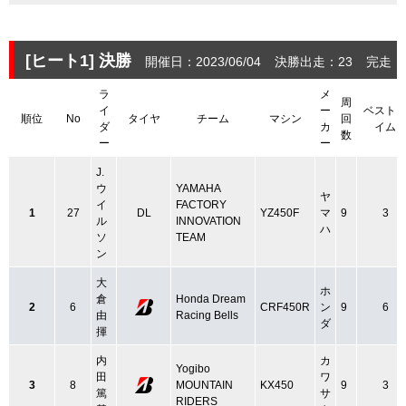
[ヒート1]
決勝
開催日：2023/06/04
決勝出走：23
完走：
ラ
メ
周
イ
ー
ベスト
順位
No
タイヤ
チーム
マシン
回
ダ
カ
イム
数
ー
ー
J.
ウ
YAMAHA
ヤ
イ
FACTORY
1
27
DL
YZ450F
マ
9
3
ル
INNOVATION
ハ
ソ
TEAM
ン
大
ホ
倉
Honda Dream
2
6
CRF450R
ン
9
6
由
Racing Bells
ダ
揮
内
カ
Yogibo
田
ワ
3
8
MOUNTAIN
KX450
9
3
篤
サ
RIDERS