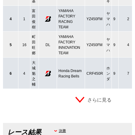
基
キ
富
YAMAHA
ヤ
田
FACTORY
4
1
YZ450FM
マ
9
2
俊
RACING
ハ
樹
TEAM
町
YAMAHA
ヤ
田
FACTORY
5
16
DL
YZ450FM
マ
9
4
旺
INNOVATION
ハ
郷
TEAM
大
城
ホ
Honda Dream
6
4
魁
CRF450R
ン
9
7
Racing Bells
之
ダ
輔
さらに見る
レース結果
決勝