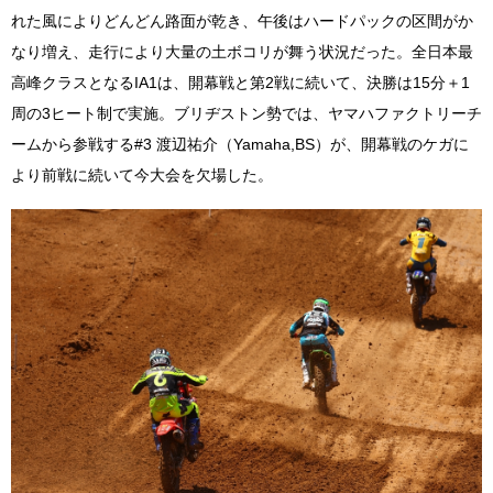
れた風によりどんどん路面が乾き、午後はハードパックの区間がか
なり増え、走行により大量の土ボコリが舞う状況だった。全日本最
高峰クラスとなるIA1は、開幕戦と第2戦に続いて、決勝は15分＋1
周の3ヒート制で実施。ブリヂストン勢では、ヤマハファクトリーチ
ームから参戦する#3 渡辺祐介（Yamaha,BS）が、開幕戦のケガに
より前戦に続いて今大会を欠場した。