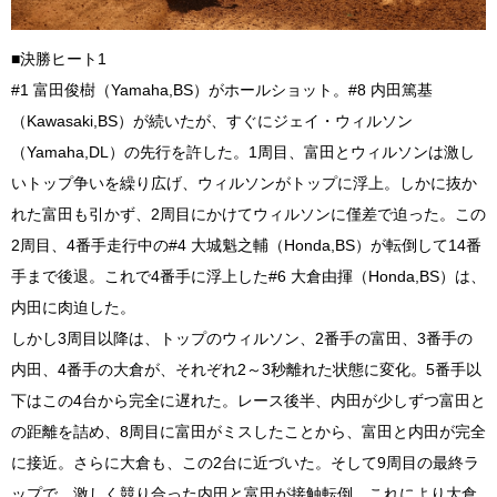
■決勝ヒート1
#1 富田俊樹（Yamaha,BS）がホールショット。#8 内田篤基
（Kawasaki,BS）が続いたが、すぐにジェイ・ウィルソン
（Yamaha,DL）の先行を許した。1周目、富田とウィルソンは激し
いトップ争いを繰り広げ、ウィルソンがトップに浮上。しかに抜か
れた富田も引かず、2周目にかけてウィルソンに僅差で迫った。この
2周目、4番手走行中の#4 大城魁之輔（Honda,BS）が転倒して14番
手まで後退。これで4番手に浮上した#6 大倉由揮（Honda,BS）は、
内田に肉迫した。
しかし3周目以降は、トップのウィルソン、2番手の富田、3番手の
内田、4番手の大倉が、それぞれ2～3秒離れた状態に変化。5番手以
下はこの4台から完全に遅れた。レース後半、内田が少しずつ富田と
の距離を詰め、8周目に富田がミスしたことから、富田と内田が完全
に接近。さらに大倉も、この2台に近づいた。そして9周目の最終ラ
ップで、激しく競り合った内田と富田が接触転倒。これにより大倉