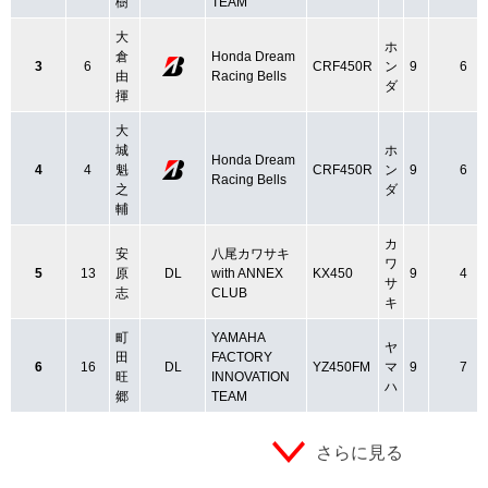
樹
TEAM
大
ホ
倉
Honda Dream
3
6
CRF450R
ン
9
6
由
Racing Bells
ダ
揮
大
城
ホ
Honda Dream
4
4
魁
CRF450R
ン
9
6
Racing Bells
之
ダ
輔
カ
安
八尾カワサキ
ワ
5
13
原
DL
with ANNEX
KX450
9
4
サ
志
CLUB
キ
町
YAMAHA
ヤ
田
FACTORY
6
16
DL
YZ450FM
マ
9
7
旺
INNOVATION
ハ
郷
TEAM
さらに見る