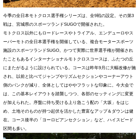
今季の全日本モトクロス選手権シリーズは、全9戦の設定。その第3
戦は、宮城県のスポーツランドSUGOで開催された。
モトクロス以外にもロードレースやトライアル、エンデューロやス
ーパーモトの全日本選手権を開催している、複合モータースポーツ
施設のスポーツランドSUGO。かつて実際に世界選手権が開催され
たこともあるインターナショナルモトクロスコースは、ふたつの丘
にまたがるように設けられている。コースは昨年9月に大幅改修が施
され、以前と比べてジャンプやリズムセクションやコーナーアウト
側のバンクが減り、全体としてはややフラットな印象に。今大会で
は、この基本レイアウトを踏襲しつつ、各部のセッティングに変更
が加えられた。序盤に待ち受ける上り急こう配の「大坂」をはじ
め、土地そのものが持つ起伏を活かした豊富なアップ＆ダウンは健
在。コース後半の「ヨーロピアンセクション」など、ハイスピード
区間も多い。