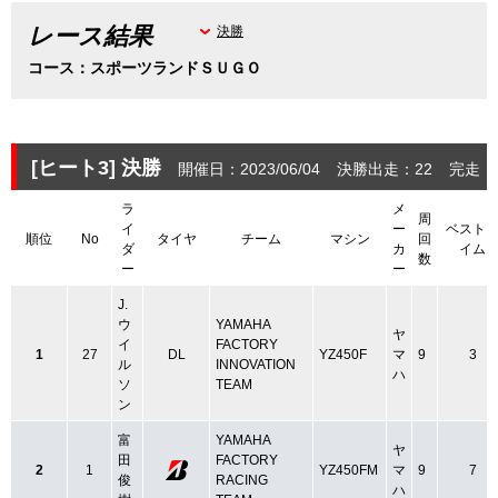
レース結果
決勝
コース：スポーツランドＳＵＧＯ
[ヒート3]
決勝
開催日：2023/06/04
決勝出走：22
完走：
ラ
メ
周
イ
ー
ベスト
順位
No
タイヤ
チーム
マシン
回
ダ
カ
イム
数
ー
ー
J.
ウ
YAMAHA
ヤ
イ
FACTORY
1
27
DL
YZ450F
マ
9
3
ル
INNOVATION
ハ
ソ
TEAM
ン
富
YAMAHA
ヤ
田
FACTORY
2
1
YZ450FM
マ
9
7
俊
RACING
ハ