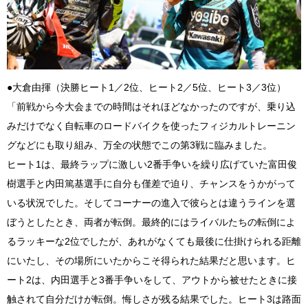
●大倉由揮（決勝ヒート1／2位、ヒート2／5位、ヒート3／3位）
「前戦から今大会までの時間はそれほどなかったのですが、乗り込
みだけでなく自転車のロードバイクを使ったフィジカルトレーニン
グなどにも取り組み、万全の状態でこの第3戦に臨みました。
ヒート1は、最終ラップに激しい2番手争いを繰り広げていた富田俊
樹選手と内田篤基選手に自分も僅差で迫り、チャンスをうかがって
いる状況でした。そしてコーナーの進入で彼らとは違うラインを選
ぼうとしたとき、両者が転倒。最終的にはライバルたちの転倒によ
るラッキーな2位でしたが、あれがなくても最後に仕掛けられる距離
にいたし、その場所にいたからこそ得られた結果だと思います。ヒ
ート2は、内田選手と3番手争いをして、アウトから被せたときに接
触されて自分だけが転倒。悔しさが残る結果でした。ヒート3は路面