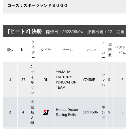
コース：スポーツランドＳＵＧＯ
[ヒート2]
決勝
開催日：2023/06/04
決勝出走：22
完走：
ラ
メ
周
イ
ー
ベスト
順位
No
タイヤ
チーム
マシン
回
ダ
カ
イム
数
ー
ー
J.
ウ
YAMAHA
ヤ
イ
FACTORY
1
27
DL
YZ450F
マ
9
6
ル
INNOVATION
ハ
ソ
TEAM
ン
大
城
ホ
Honda Dream
2
4
魁
CRF450R
ン
9
5
Racing Bells
之
ダ
輔