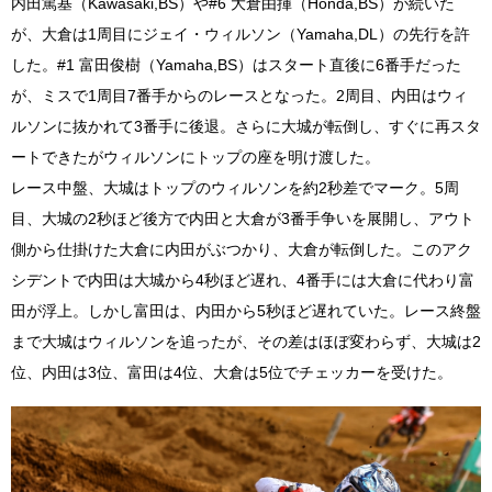
内田篤基（Kawasaki,BS）や#6 大倉由揮（Honda,BS）が続いた
が、大倉は1周目にジェイ・ウィルソン（Yamaha,DL）の先行を許
した。#1 富田俊樹（Yamaha,BS）はスタート直後に6番手だった
が、ミスで1周目7番手からのレースとなった。2周目、内田はウィ
ルソンに抜かれて3番手に後退。さらに大城が転倒し、すぐに再スタ
ートできたがウィルソンにトップの座を明け渡した。
レース中盤、大城はトップのウィルソンを約2秒差でマーク。5周
目、大城の2秒ほど後方で内田と大倉が3番手争いを展開し、アウト
側から仕掛けた大倉に内田がぶつかり、大倉が転倒した。このアク
シデントで内田は大城から4秒ほど遅れ、4番手には大倉に代わり富
田が浮上。しかし富田は、内田から5秒ほど遅れていた。レース終盤
まで大城はウィルソンを追ったが、その差はほぼ変わらず、大城は2
位、内田は3位、富田は4位、大倉は5位でチェッカーを受けた。