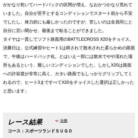
がかなり乾いてハードパックの区間が増え、なおかつかなり荒れて
いました。自分が苦手とするコンディションでスタート前から不安
でしたし、体力的にも厳しかったのですが、苦しいのは全員同じと
自分に言い聞かせ、最後まで粘ることができました。
タイヤは一貫してソフト路面用のBATTLECROSS X20をチョイス。
決勝日は、公式練習やヒート1は耕されて散水された柔らかめの路面
で、午後はハードパック化。とはいえ一部には散水でやや濡れた場
所もあるという、難しいコンディションでした。しかしX20は路面
への許容度が非常に高く、カタい路面でもしっかりグリップしてく
れるので、ヒート3まですべてX20をチョイスした選択は正しかった
と思います」
レース結果
決勝
コース：スポーツランドＳＵＧＯ