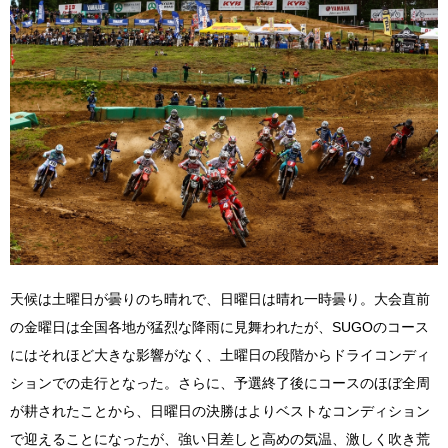
天候は土曜日が曇りのち晴れで、日曜日は晴れ一時曇り。大会直前
の金曜日は全国各地が猛烈な降雨に見舞われたが、SUGOのコース
にはそれほど大きな影響がなく、土曜日の段階からドライコンディ
ションでの走行となった。さらに、予選終了後にコースのほぼ全周
が耕されたことから、日曜日の決勝はよりベストなコンディション
で迎えることになったが、強い日差しと高めの気温、激しく吹き荒