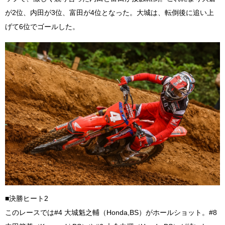
が2位、内田が3位、富田が4位となった。大城は、転倒後に追い上
げて6位でゴールした。
■決勝ヒート2
このレースでは#4 大城魁之輔（Honda,BS）がホールショット。#8