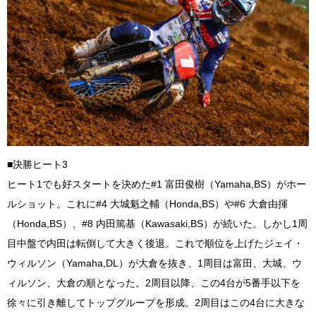
■決勝ヒート3
ヒート1でも好スタートを決めた#1 富田俊樹（Yamaha,BS）がホー
ルショット。これに#4 大城魁之輔（Honda,BS）や#6 大倉由揮
（Honda,BS）、#8 内田篤基（Kawasaki,BS）が続いた。しかし1周
目中盤で内田は転倒して大きく後退。これで順位を上げたジェイ・
ウィルソン（Yamaha,DL）が大倉を抜き、1周目は富田、大城、ウ
ィルソン、大倉の順となった。2周目以降、この4台が5番手以下を
徐々に引き離してトップグループを形成。2周目はこの4台に大きな