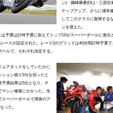
ン)・國峰啄磨(DL)・三原壮
テップアップ。さらに浦本修
してこのクラスに復帰する
ンを迎えた。
ラスは予選は計時予選に加えてトップ10がスーパーポールに進出
レースが設定された。レース2のグリッドは40分間計時予選で
ポールで、それぞれ決定する。
ムアタックをしていたかに
ッション残り5分を切ったと
時予選結果は5位となり、チ
でマシン修復にかかった。生
でスーパーポールで渾身のア
となった。