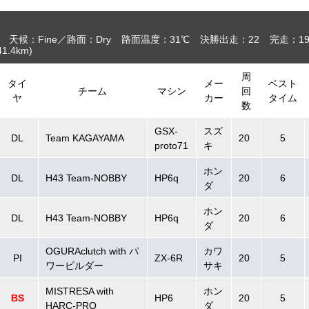
天候：Fine
路面：Dry
路面温度：31℃
決勝出走：22
完走：1
41.4
km
)
周
タイ
メー
ベスト
チーム
マシン
回
ヤ
カー
タイム
数
GSX-
スズ
DL
Team KAGAYAMA
20
5
proto71
キ
ホン
DL
H43 Team-NOBBY
HP6q
20
6
ダ
ホン
DL
H43 Team-NOBBY
HP6q
20
6
ダ
OGURAclutch with パ
カワ
PI
ZX-6R
20
5
ワービルダー
サキ
MISTRESA with
ホン
BS
HP6
20
5
HARC-PRO
ダ