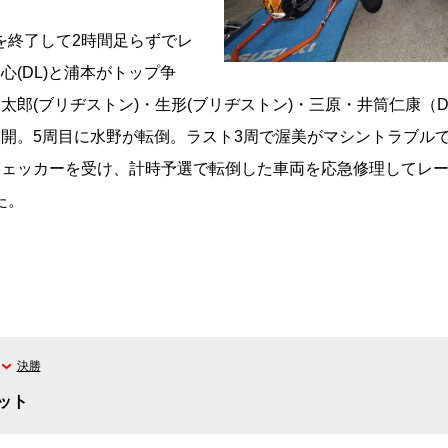
終了して2時間足らずでレ
心(DL)と浦本がトップ争
口太郎(ブリヂストン)・生形(ブリヂストン)・三原・井筒仁康（DL
展開。5周目に水野が転倒。ラスト3周で渥美がマシントラブル
チェッカーを受け、計時予選で転倒した車両を応急修理してレー
た。
決勝
ット