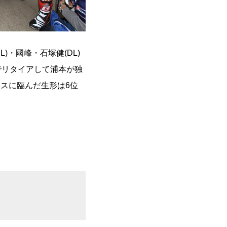
)・國峰・石塚健(DL)
でリタイアして浦本が独
スに臨んだ生形は6位