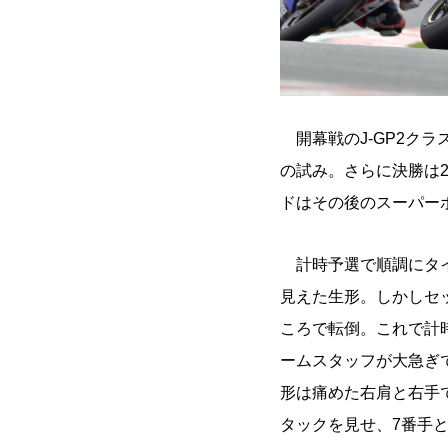
開幕戦のJ-GP2ク
の試み。さらに決勝は2
ドはその後のスーパー
計時予選で順調にタイ
見えた生形。しかしセ
ころで転倒。これで計
ームスタッフが大急ぎ
形は痛めた右肩と右手
タックを見せ、7番手