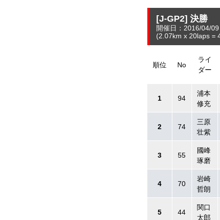
[J-GP2]
決勝
開催日：2016/04/09
(2.07
km
x 20laps = 
ライ
順位
No
ダー
浦本
1
94
修充
三原
2
74
壮紫
國峰
3
55
琢磨
岩崎
4
70
哲朗
関口
5
44
太郎