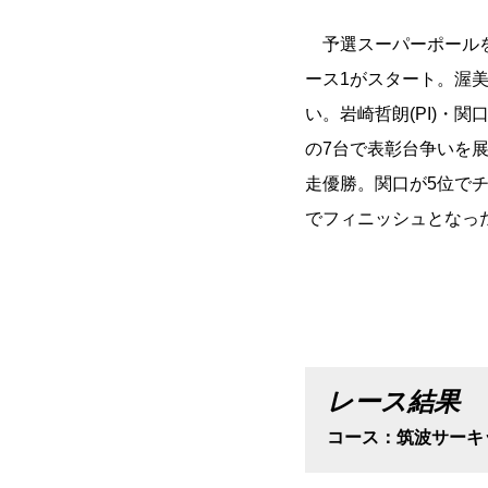
予選スーパーポールを
ース1がスタート。渥美
い。岩崎哲朗(PI)・関
の7台で表彰台争いを
走優勝。関口が5位で
でフィニッシュとなっ
レース結果
コース：筑波サーキ