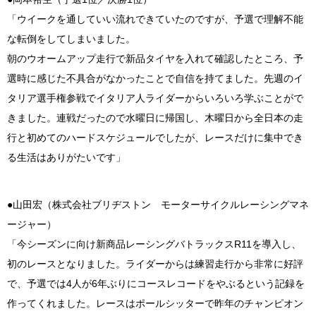
「ウイークを通していい流れできていたのですが、予選で理解不能
な転倒をしてしまいました。
朝のウオームアップ走行で新品タイヤを入れて確認したところ、予
選時に感じた不具合がなかったことで自信を持てました。先週のイ
タリア選手権参戦でイタリア人ライダーからいろいろ学ぶことがで
きました。連戦だったので水曜日に帰国し、木曜日から全日本の走
行と初めてのハードスケジュールでしたが、レースだけに集中でき
る生活はありがたいです」
●山田宏（株式会社ブリヂストン モーターサイクルレーシングマネ
ージャー）
「今シーズンに向け新商品レーシングバトラックスR11を導入し、
初のレースとなりました。ライダーからは練習走行から非常に好評
で、予選では4人が6年ぶりにコースレコードをやぶるという記録を
作ってくれました。レースはポールシッターで昨年のチャンピオン