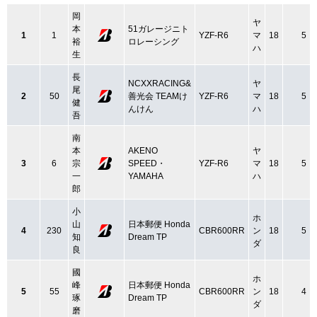
岡
ヤ
本
51ガレージニト
1
1
YZF-R6
マ
18
5
裕
ロレーシング
ハ
生
長
NCXXRACING&
ヤ
尾
2
50
善光会 TEAMけ
YZF-R6
マ
18
5
健
んけん
ハ
吾
南
本
AKENO
ヤ
3
6
宗
SPEED・
YZF-R6
マ
18
5
一
YAMAHA
ハ
郎
小
ホ
山
日本郵便 Honda
4
230
CBR600RR
ン
18
5
知
Dream TP
ダ
良
國
ホ
峰
日本郵便 Honda
5
55
CBR600RR
ン
18
4
琢
Dream TP
ダ
磨