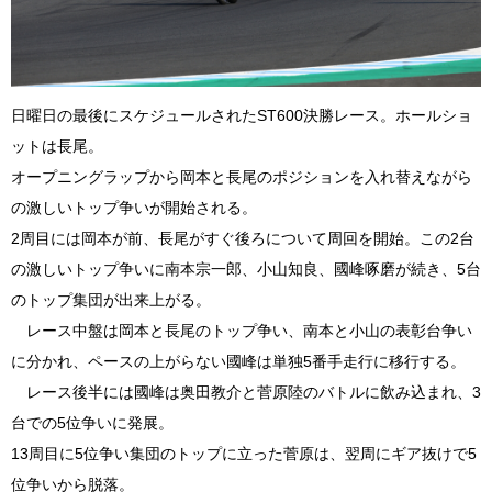
日曜日の最後にスケジュールされたST600決勝レース。ホールショ
ットは長尾。
オープニングラップから岡本と長尾のポジションを入れ替えながら
の激しいトップ争いが開始される。
2周目には岡本が前、長尾がすぐ後ろについて周回を開始。この2台
の激しいトップ争いに南本宗一郎、小山知良、國峰啄磨が続き、5台
のトップ集団が出来上がる。
レース中盤は岡本と長尾のトップ争い、南本と小山の表彰台争い
に分かれ、ペースの上がらない國峰は単独5番手走行に移行する。
レース後半には國峰は奥田教介と菅原陸のバトルに飲み込まれ、3
台での5位争いに発展。
13周目に5位争い集団のトップに立った菅原は、翌周にギア抜けで5
位争いから脱落。