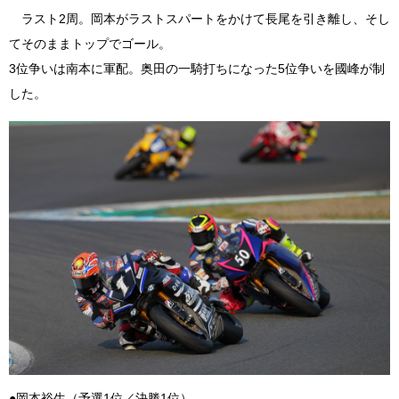
ラスト2周。岡本がラストスパートをかけて長尾を引き離し、そし
てそのままトップでゴール。
3位争いは南本に軍配。奥田の一騎打ちになった5位争いを國峰が制
した。
●岡本裕生（予選1位／決勝1位）