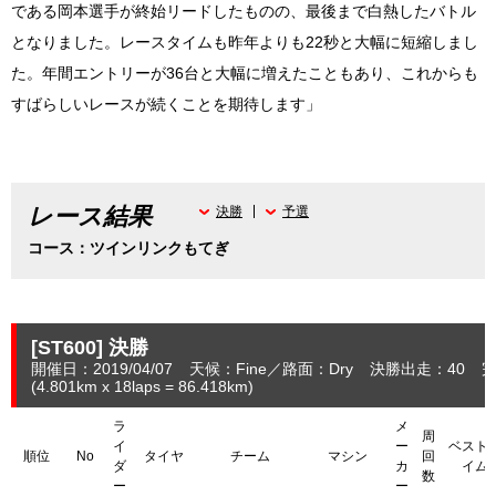
である岡本選手が終始リードしたものの、最後まで白熱したバトル
となりました。レースタイムも昨年よりも22秒と大幅に短縮しまし
た。年間エントリーが36台と大幅に増えたこともあり、これからも
すばらしいレースが続くことを期待します」
レース結果
決勝
予選
コース：ツインリンクもてぎ
[ST600]
決勝
開催日：2019/04/07
天候：Fine
路面：Dry
決勝出走：40
完
(4.801
km
x 18laps = 86.418
km
)
ラ
メ
周
イ
ー
ベスト
順位
No
タイヤ
チーム
マシン
回
ダ
カ
イム
数
ー
ー