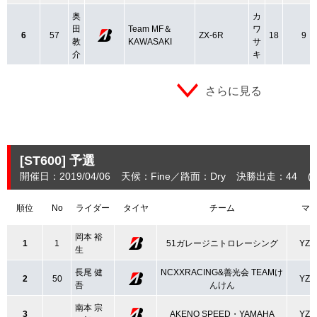
奥
カ
田
Team MF＆
ワ
6
57
ZX-6R
18
9
教
KAWASAKI
サ
介
キ
さらに見る
[ST600]
予選
開催日：2019/04/06
天候：Fine
路面：Dry
決勝出走：44
(
順位
No
ライダー
タイヤ
チーム
マ
岡本 裕
1
1
51ガレージニトロレーシング
YZF
生
長尾 健
NCXXRACING&善光会 TEAMけ
2
50
YZF
吾
んけん
南本 宗
3
AKENO SPEED・YAMAHA
YZF