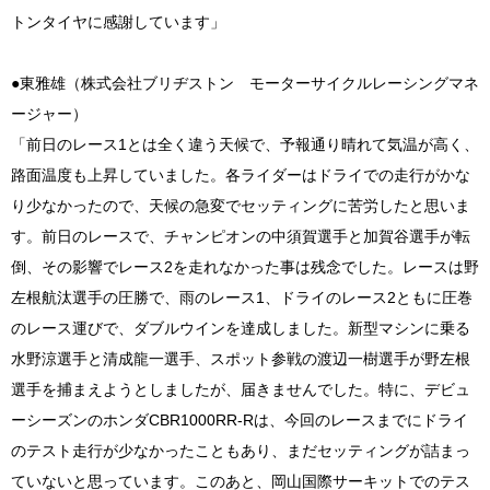
トンタイヤに感謝しています」
●東雅雄（株式会社ブリヂストン モーターサイクルレーシングマネ
ージャー）
「前日のレース1とは全く違う天候で、予報通り晴れて気温が高く、
路面温度も上昇していました。各ライダーはドライでの走行がかな
り少なかったので、天候の急変でセッティングに苦労したと思いま
す。前日のレースで、チャンピオンの中須賀選手と加賀谷選手が転
倒、その影響でレース2を走れなかった事は残念でした。レースは野
左根航汰選手の圧勝で、雨のレース1、ドライのレース2ともに圧巻
のレース運びで、ダブルウインを達成しました。新型マシンに乗る
水野涼選手と清成龍一選手、スポット参戦の渡辺一樹選手が野左根
選手を捕まえようとしましたが、届きませんでした。特に、デビュ
ーシーズンのホンダCBR1000RR-Rは、今回のレースまでにドライ
のテスト走行が少なかったこともあり、まだセッティングが詰まっ
ていないと思っています。このあと、岡山国際サーキットでのテス