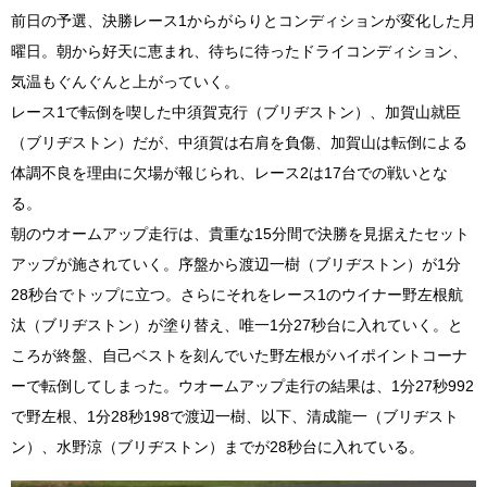
前日の予選、決勝レース1からがらりとコンディションが変化した月
曜日。朝から好天に恵まれ、待ちに待ったドライコンディション、
気温もぐんぐんと上がっていく。
レース1で転倒を喫した中須賀克行（ブリヂストン）、加賀山就臣
（ブリヂストン）だが、中須賀は右肩を負傷、加賀山は転倒による
体調不良を理由に欠場が報じられ、レース2は17台での戦いとな
る。
朝のウオームアップ走行は、貴重な15分間で決勝を見据えたセット
アップが施されていく。序盤から渡辺一樹（ブリヂストン）が1分
28秒台でトップに立つ。さらにそれをレース1のウイナー野左根航
汰（ブリヂストン）が塗り替え、唯一1分27秒台に入れていく。と
ころが終盤、自己ベストを刻んでいた野左根がハイポイントコーナ
ーで転倒してしまった。ウオームアップ走行の結果は、1分27秒992
で野左根、1分28秒198で渡辺一樹、以下、清成龍一（ブリヂスト
ン）、水野涼（ブリヂストン）までが28秒台に入れている。