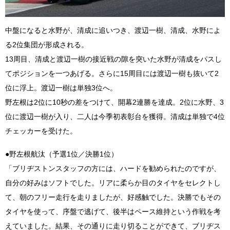
中盤になると水野が、清成に追いつき、渡辺一樹、清成、水野によ
る2位集団が形成される。
13周目、清成と渡辺一樹の接近戦の隙を突いた水野が清成をパスし
てポジションを一つあげる。さらに15周目には渡辺一樹も抜いて2
位に浮上。渡辺一樹は単独3位へ。
野左根は2位に10秒の差をつけて、開幕2連勝を達成。2位に水野、3
位に渡辺一樹が入り、二人は今季初表彰台を獲得。清成は単独で4位
チェッカーを受けた。
●野左根航汰（予選1位／決勝1位）
「ブリヂストンスタッフの方には、ハードを勧められたのですが、
自分の好みはソフトでした。リアに柔らか目のタイヤをセレクトし
て、朝のフリー走行を走りましたが、好感触でした。決勝でもその
タイヤを使って、序盤で逃げて、後半はペース維持という作戦を考
えていました。結果、その通りに走り切ることができて、ブリヂス