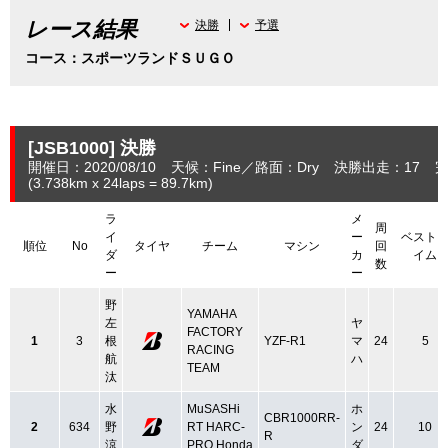
レース結果
決勝
予選
コース：スポーツランドＳＵＧＯ
[JSB1000]
決勝
開催日：2020/08/10
天候：Fine
路面：Dry
決勝出走：17
完
(3.738
km
x 24laps = 89.7
km
)
ラ
メ
周
イ
ー
ベスト
順位
No
タイヤ
チーム
マシン
回
ダ
カ
イム
数
ー
ー
野
YAMAHA
左
ヤ
FACTORY
1
3
根
YZF-R1
マ
24
5
RACING
航
ハ
TEAM
汰
水
MuSASHi
ホ
CBR1000RR-
2
634
野
RT HARC-
ン
24
10
R
涼
PRO.Honda
ダ