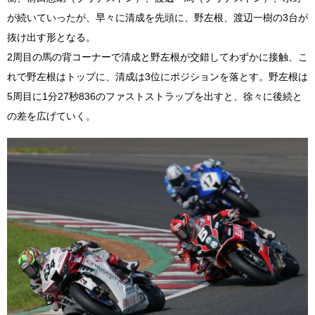
が続いていったが、早々に清成を先頭に、野左根、渡辺一樹の3台が
抜け出す形となる。
2周目の馬の背コーナーで清成と野左根が交錯してわずかに接触、こ
れで野左根はトップに、清成は3位にポジションを落とす。野左根は
5周目に1分27秒836のファストストラップを出すと、徐々に後続と
の差を広げていく。