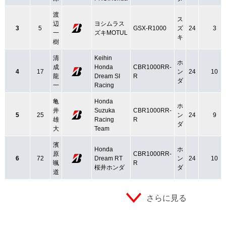
渡
ス
辺
ヨシムラス
3
5
GSX-R1000
ズ
24
3
一
ズキMOTUL
キ
樹
清
Keihin
ホ
成
Honda
CBR1000RR-
4
17
ン
24
10
龍
Dream SI
R
ダ
一
Racing
亀
Honda
ホ
井
Suzuka
CBR1000RR-
5
25
ン
24
9
雄
Racing
R
ダ
大
Team
濱
Honda
ホ
原
CBR1000RR-
6
72
Dream RT
ン
24
10
颯
R
桜井ホンダ
ダ
道
さらに見る