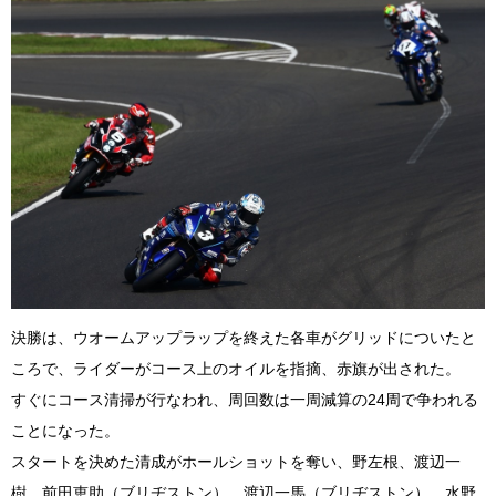
決勝は、ウオームアップラップを終えた各車がグリッドについたと
ころで、ライダーがコース上のオイルを指摘、赤旗が出された。
すぐにコース清掃が行なわれ、周回数は一周減算の24周で争われる
ことになった。
スタートを決めた清成がホールショットを奪い、野左根、渡辺一
樹、前田恵助（ブリヂストン）、渡辺一馬（ブリヂストン）、水野