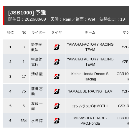
[JSB1000]
予選
開催日：2020/08/09
天候：Rain
路面：Wet
決勝出走：19
(
順位
No
ライダー
タイヤ
チーム
マシ
野左根
YAMAHA FACTORY RACING
1
3
YZF-R
航汰
TEAM
中須賀
YAMAHA FACTORY RACING
2
1
YZF-R
克行
TEAM
清成 龍
Keihin Honda Dream SI
CBR100
3
17
一
Racing
R
前田 恵
4
75
YAMALUBE RACING TEAM
YZF-R
助
渡辺 一
5
5
ヨシムラスズキMOTUL
GSX-R1
樹
MuSASHi RT HARC-
CBR100
6
634
水野 涼
PRO.Honda
R