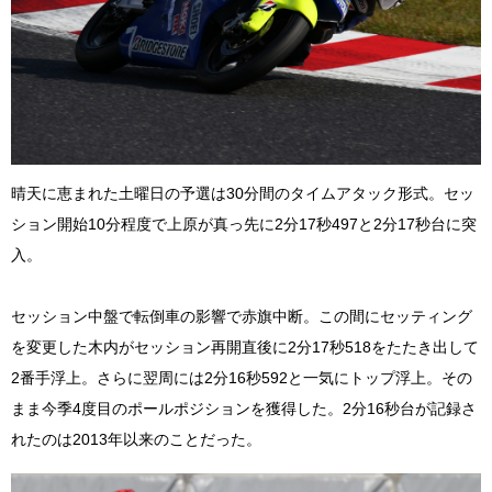
晴天に恵まれた土曜日の予選は30分間のタイムアタック形式。セッ
ション開始10分程度で上原が真っ先に2分17秒497と2分17秒台に突
入。
セッション中盤で転倒車の影響で赤旗中断。この間にセッティング
を変更した木内がセッション再開直後に2分17秒518をたたき出して
2番手浮上。さらに翌周には2分16秒592と一気にトップ浮上。その
まま今季4度目のポールポジションを獲得した。2分16秒台が記録さ
れたのは2013年以来のことだった。