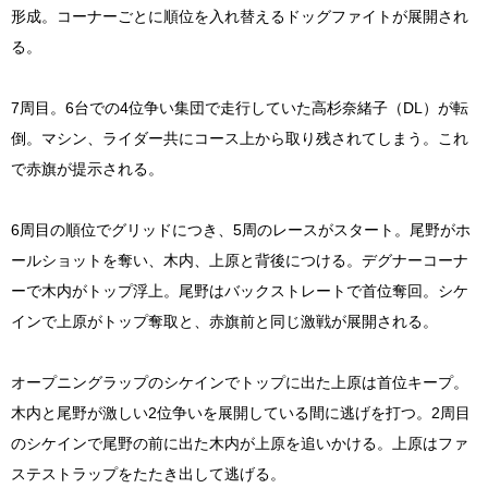
形成。コーナーごとに順位を入れ替えるドッグファイトが展開され
る。
7周目。6台での4位争い集団で走行していた高杉奈緒子（DL）が転
倒。マシン、ライダー共にコース上から取り残されてしまう。これ
で赤旗が提示される。
6周目の順位でグリッドにつき、5周のレースがスタート。尾野がホ
ールショットを奪い、木内、上原と背後につける。デグナーコーナ
ーで木内がトップ浮上。尾野はバックストレートで首位奪回。シケ
インで上原がトップ奪取と、赤旗前と同じ激戦が展開される。
オープニングラップのシケインでトップに出た上原は首位キープ。
木内と尾野が激しい2位争いを展開している間に逃げを打つ。2周目
のシケインで尾野の前に出た木内が上原を追いかける。上原はファ
ステストラップをたたき出して逃げる。