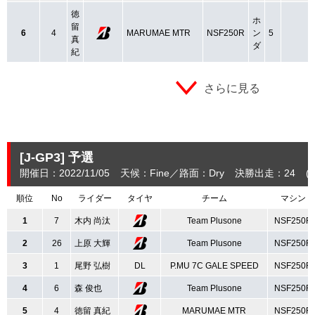
徳
ホ
留
6
4
MARUMAE MTR
NSF250R
ン
5
真
ダ
紀
さらに見る
[J-GP3]
予選
開催日：2022/11/05
天候：Fine
路面：Dry
決勝出走：24
(
順位
No
ライダー
タイヤ
チーム
マシン
1
7
木内 尚汰
Team Plusone
NSF250R
2
26
上原 大輝
Team Plusone
NSF250R
3
1
尾野 弘樹
DL
P.MU 7C GALE SPEED
NSF250R
4
6
森 俊也
Team Plusone
NSF250R
5
4
徳留 真紀
MARUMAE MTR
NSF250R