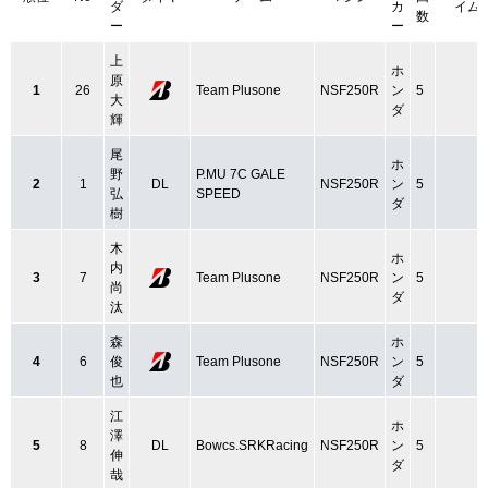
ダ
カ
イム
数
ー
ー
上
ホ
原
1
26
Team Plusone
NSF250R
ン
5
大
ダ
輝
尾
ホ
野
P.MU 7C GALE
2
1
DL
NSF250R
ン
5
弘
SPEED
ダ
樹
木
ホ
内
3
7
Team Plusone
NSF250R
ン
5
尚
ダ
汰
森
ホ
4
6
俊
Team Plusone
NSF250R
ン
5
也
ダ
江
ホ
澤
5
8
DL
Bowcs.SRKRacing
NSF250R
ン
5
伸
ダ
哉