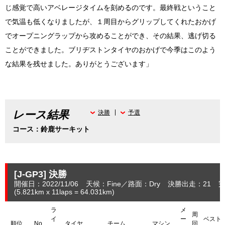
じ感覚で高いアベレージタイムを刻めるのです。最終戦ということ
で気温も低くなりましたが、１周目からグリップしてくれたおかげ
でオープニングラップから攻めることができ、その結果、逃げ切る
ことができました。ブリヂストンタイヤのおかげで今季はこのよう
な結果を残せました。ありがとうございます」
レース結果
決勝
予選
コース：鈴鹿サーキット
[J-GP3]
決勝
開催日：2022/11/06
天候：Fine
路面：Dry
決勝出走：21
完
(5.821
km
x 11laps = 64.031
km
)
ラ
メ
周
イ
ー
ベスト
順位
No
タイヤ
チーム
マシン
回