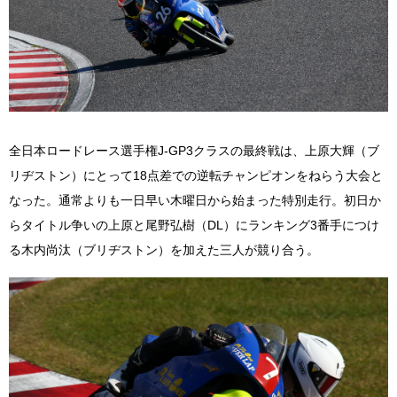
全日本ロードレース選手権J-GP3クラスの最終戦は、上原大輝（ブ
リヂストン）にとって18点差での逆転チャンピオンをねらう大会と
なった。通常よりも一日早い木曜日から始まった特別走行。初日か
らタイトル争いの上原と尾野弘樹（DL）にランキング3番手につけ
る木内尚汰（ブリヂストン）を加えた三人が競り合う。