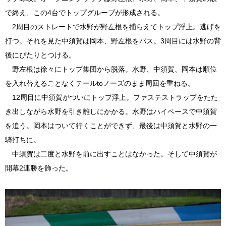
で終え、この4台でトップグループが形成される。
2周目のストレートで水野が野左根を捕らえてトップ浮上。逃げを
打つ。それを見た中須賀は岡本、野左根をパス。3周目には水野の背
後にぴたりとつける。
野左根は徐々にトップ集団から脱落。水野、中須賀、岡本は順位
を入れ替えることなくテールtoノーズのまま周回を重ねる。
12周目に中須賀がついにトップ浮上。ファステストラップをたた
き出しながら水野を引き離しにかかる。水野はハイペースで中須賀
を追う。岡本はついて行くことができず、最後は中須賀と水野の一
騎打ちに。
中須賀は二度と水野を前に出すことはなかった。そして中須賀が
開幕2連勝を飾った。