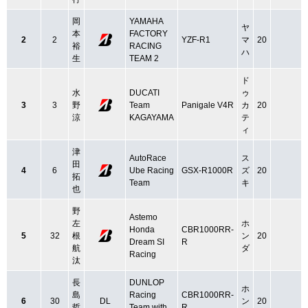
岡
YAMAHA
ヤ
本
FACTORY
2
2
YZF-R1
マ
20
裕
RACING
ハ
生
TEAM 2
ド
水
DUCATI
ゥ
3
3
野
Team
Panigale V4R
カ
20
涼
KAGAYAMA
テ
ィ
津
AutoRace
ス
田
4
6
Ube Racing
GSX-R1000R
ズ
20
拓
Team
キ
也
野
Astemo
左
ホ
Honda
CBR1000RR-
5
32
根
ン
20
Dream SI
R
航
ダ
Racing
汰
長
DUNLOP
ホ
島
Racing
CBR1000RR-
6
30
DL
ン
20
哲
Team with
R