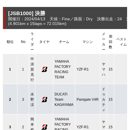
[JSB1000]
決勝
開催日：2024/04/13
天候：Fine
路面：Dry
決勝出走：24
完
(4.801
km
x 15laps = 72.015
km
)
ラ
メ
周
イ
ー
ベスト
順位
No
タイヤ
チーム
マシン
回
ダ
カ
イム
数
ー
ー
中
YAMAHA
須
ヤ
FACTORY
1
1
賀
YZF-R1
マ
15
RACING
克
ハ
TEAM
行
ド
水
DUCATI
ゥ
2
3
野
Team
Panigale V4R
カ
15
涼
KAGAYAMA
テ
ィ
岡
YAMAHA
ヤ
本
FACTORY
3
2
YZF-R1
マ
15
裕
RACING