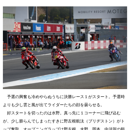
予選の興奮も冷めやらぬうちに決勝レース１がスタート。予選時
よりも少し雲と風が出てライダーたちの顔を曇らせる。
好スタートを切ったのは水野。真っ先に１コーナーに飛び込む
が、少し膨らんでしまったすきに野左根航汰（ブリヂストン）がト
ップ奪取。オープニングラップは野左根、水野、岡本、中須賀の順