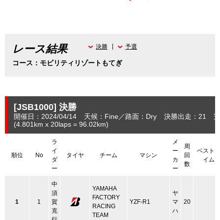
レース結果
決勝
予選
コース：モビリティリゾートもてぎ
[JSB1000]
決勝
開催日：2024/04/14
天候：Fine
路面：Dry
決勝出走：21
完
(4.801
km
x 20laps = 96.02
km
)
ラ
メ
周
イ
ー
ベスト
順位
No
タイヤ
チーム
マシン
回
ダ
カ
イム
数
ー
ー
中
YAMAHA
須
ヤ
FACTORY
1
1
賀
YZF-R1
マ
20
RACING
克
ハ
TEAM
行