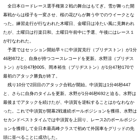
全日本ロードレース選手権第２戦の舞台はもてぎ。雪が舞った開
幕戦からは様子を一変させ、桜の花びらが舞う中でのウイークとな
った。練習走行が行なわれた木曜日、金曜日は冷たい風に見舞われ
たが、土曜日は行楽日和。土曜日午前中に予選、午後にはレース１
が行なわれた。
予選ではセッション開始早々に中須賀克行（ブリヂストン）が1分
46秒872と、自身が持つコースレコードを更新。水野涼（ブリヂス
トン）が1分47秒005、岡本裕生（ブリヂストン）が1分47秒170で
最初のアタック勝負が終了。
残り10分で2回目のアタック合戦が開始。中須賀は1分46秒447
と、さらに自身のタイムを更新。水野が1分46秒692と迫る。水野は
最後までアタックを続けたが、中須賀を逆転することはかなわなか
った。これで中須賀が開幕2戦連続ポールポジションを獲得。水野は
セカンドベストタイムでは中須賀を上回り、レース2のポールポジシ
ョンを獲得して全日本最高峰クラスで初めて外国車をグリッドの先
頭に並べることに成功した。