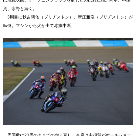
は混戦状態。オープニングラップを制したのは野左根。岡本、中須
賀、水野と続く。
3周目に秋吉耕佑（ブリヂストン）、新庄雅浩（ブリヂストン）が
転倒。マシンから火が出て赤旗中断。
周回数は20周のままでのやり直し。今度は中須賀がホールショッ