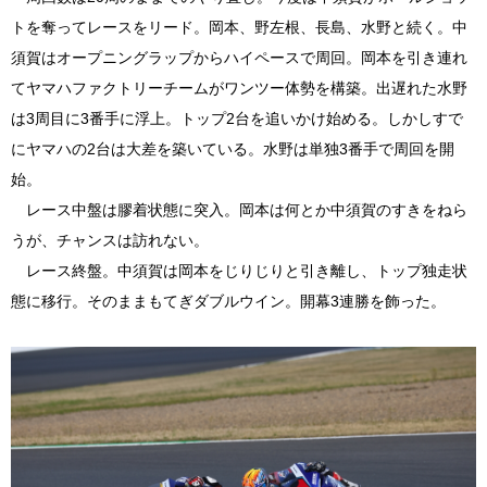
トを奪ってレースをリード。岡本、野左根、長島、水野と続く。中
須賀はオープニングラップからハイペースで周回。岡本を引き連れ
てヤマハファクトリーチームがワンツー体勢を構築。出遅れた水野
は3周目に3番手に浮上。トップ2台を追いかけ始める。しかしすで
にヤマハの2台は大差を築いている。水野は単独3番手で周回を開
始。
レース中盤は膠着状態に突入。岡本は何とか中須賀のすきをねら
うが、チャンスは訪れない。
レース終盤。中須賀は岡本をじりじりと引き離し、トップ独走状
態に移行。そのままもてぎダブルウイン。開幕3連勝を飾った。