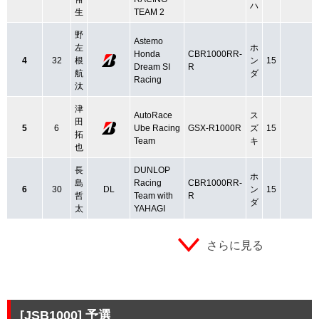
ハ
生
TEAM 2
野
Astemo
左
ホ
Honda
CBR1000RR-
4
32
根
ン
15
Dream SI
R
航
ダ
Racing
汰
津
AutoRace
ス
田
5
6
Ube Racing
GSX-R1000R
ズ
15
拓
Team
キ
也
長
DUNLOP
ホ
島
Racing
CBR1000RR-
6
30
DL
ン
15
哲
Team with
R
ダ
太
YAHAGI
さらに見る
[JSB1000]
予選