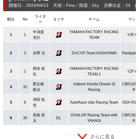
開催日：2024/04/13
天候：Fine
路面：Dry
決勝出走：24
(
ライダ
順位
No
タイヤ
チーム
マシ
ー
中須賀
YAMAHA FACTORY RACING
1
1
YZF-R
克行
TEAM
2
3
水野 涼
DUCATI Team KAGAYAMA
Panigale
岡本 裕
YAMAHA FACTORY RACING
3
2
YZF-R
生
TEAM 2
野左根
Astemo Honda Dream SI
CBR1000
4
32
航汰
Racing
R
津田 拓
5
6
AutoRace Ube Racing Team
GSX-R10
也
長島 哲
DUNLOP Racing Team with
CBR1000
6
30
DL
太
YAHAGI
R
さらに見る