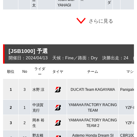
ダ
太
YAHAGI
さらに見る
[JSB1000]
予選
開催日：2024/04/13
天候：Fine
路面：Dry
決勝出走：24
(
ライダ
順位
No
タイヤ
チーム
マシ
ー
1
3
水野 涼
DUCATI Team KAGAYAMA
Panigale
中須賀
YAMAHA FACTORY RACING
2
1
YZF-R
克行
TEAM
岡本 裕
YAMAHA FACTORY RACING
3
2
YZF-R
生
TEAM 2
野左根
Astemo Honda Dream SI
CBR1000