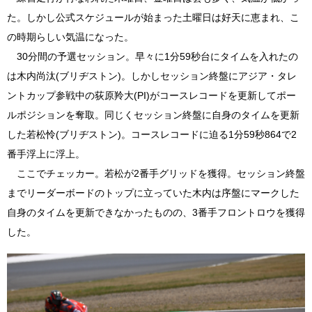
た。しかし公式スケジュールが始まった土曜日は好天に恵まれ、こ
の時期らしい気温になった。
30分間の予選セッション。早々に1分59秒台にタイムを入れたの
は木内尚汰(ブリヂストン)。しかしセッション終盤にアジア・タレ
ントカップ参戦中の荻原羚大(PI)がコースレコードを更新してポー
ルポジションを奪取。同じくセッション終盤に自身のタイムを更新
した若松怜(ブリヂストン)。コースレコードに迫る1分59秒864で2
番手浮上に浮上。
ここでチェッカー。若松が2番手グリッドを獲得。セッション終盤
までリーダーボードのトップに立っていた木内は序盤にマークした
自身のタイムを更新できなかったものの、3番手フロントロウを獲得
した。