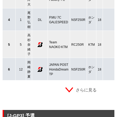
大
尾
野
P.MU 7C
ホン
4
1
DL
NSF250R
18
弘
GALESPEED
ダ
樹
高
杉
Team
5
5
奈
RC250R
KTM
18
NAOKO KTM
緒
子
岡
JAPAN POST
崎
ホン
6
12
HondaDream
NSF250R
18
静
ダ
TP
夏
さらに見る
[J-GP3]
予選