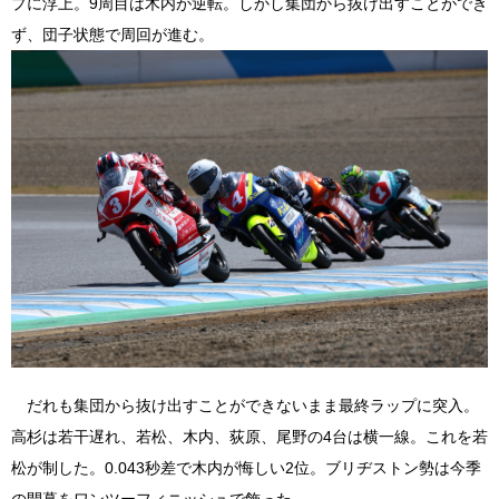
プに浮上。9周目は木内が逆転。しかし集団から抜け出すことができ
ず、団子状態で周回が進む。
だれも集団から抜け出すことができないまま最終ラップに突入。
高杉は若干遅れ、若松、木内、荻原、尾野の4台は横一線。これを若
松が制した。0.043秒差で木内が悔しい2位。ブリヂストン勢は今季