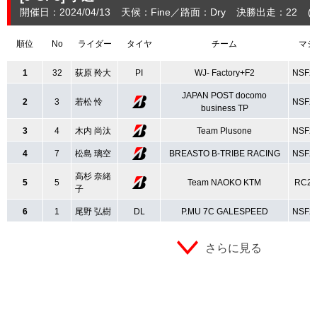
開催日：2024/04/13
天候：Fine
路面：Dry
決勝出走：22
(
順位
No
ライダー
タイヤ
チーム
マシ
1
32
荻原 羚大
PI
WJ‐ Factory+F2
NSF2
JAPAN POST docomo
2
3
若松 怜
NSF2
business TP
3
4
木内 尚汰
Team Plusone
NSF2
4
7
松島 璃空
BREASTO B-TRIBE RACING
NSF2
高杉 奈緒
5
5
Team NAOKO KTM
RC25
子
6
1
尾野 弘樹
DL
P.MU 7C GALESPEED
NSF2
さらに見る