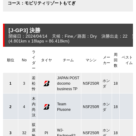
コース：モビリティリゾートもてぎ
[J-GP3]
決勝
開催日：2024/04/14
天候：Fine
路面：Dry
決勝出走：22
完
(4.801
km
x 18laps = 86.418
km
)
ラ
周
イ
メー
ベスト
順位
No
タイヤ
チーム
マシン
回
ダ
カー
イム
数
ー
若
JAPAN POST
ホン
1
3
松
docomo
NSF250R
18
ダ
怜
business TP
木
内
Team
ホン
2
4
NSF250R
18
尚
Plusone
ダ
汰
荻
原
WJ‐
ホン
3
32
PI
NSF250R
18
羚
Factory+F2
ダ