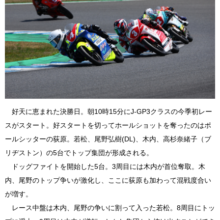
好天に恵まれた決勝日。朝10時15分にJ-GP3クラスの今季初レー
スがスタート。好スタートを切ってホールショットを奪ったのはポ
ールシッターの荻原。若松、尾野弘樹(DL)、木内、高杉奈緒子（ブ
リヂストン）の5台でトップ集団が形成される。
ドッグファイトを開始した5台。3周目には木内が首位奪取。木
内、尾野のトップ争いが激化し、ここに荻原も加わって混戦度合い
が増す。
レース中盤は木内、尾野の争いに割って入った若松。8周目にトッ