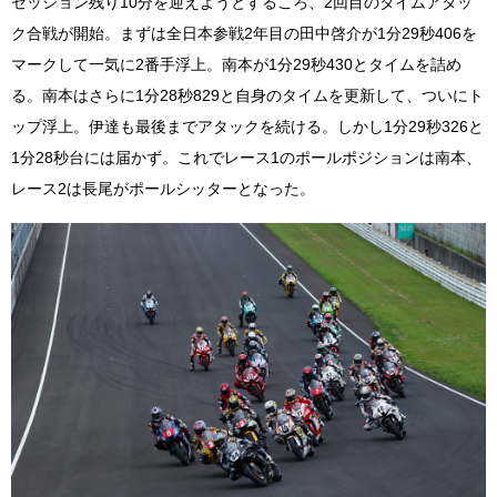
セッション残り10分を迎えようとするころ、2回目のタイムアタッ
ク合戦が開始。まずは全日本参戦2年目の田中啓介が1分29秒406を
マークして一気に2番手浮上。南本が1分29秒430とタイムを詰め
る。南本はさらに1分28秒829と自身のタイムを更新して、ついにト
ップ浮上。伊達も最後までアタックを続ける。しかし1分29秒326と
1分28秒台には届かず。これでレース1のポールポジションは南本、
レース2は長尾がポールシッターとなった。