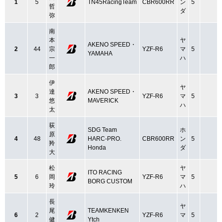
1
5
TN45RacingTeam
CBR600RR
ン
5
哲
ダ
弥
南
本
ヤ
AKENO SPEED・
2
44
宗
YZF-R6
マ
5
YAMAHA
一
ハ
郎
伊
ヤ
達
AKENO SPEED・
3
3
YZF-R6
マ
5
悠
MAVERICK
ハ
太
荻
SDG Team
ホ
原
4
48
HARC‐PRO.
CBR600RR
ン
5
羚
Honda
ダ
大
松
ヤ
ITO RACING
5
6
岡
YZF-R6
マ
5
BORG CUSTOM
玲
ハ
長
ヤ
尾
TEAMKENKEN
6
2
YZF-R6
マ
5
健
Ytch