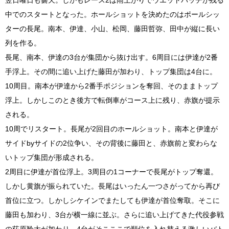
翌日曜日も曇天。しかもレース2は雨上がりでウエットパッチが残る
中でのスタートとなった。ホールショットを決めたのはポールシッ
ターの長尾。南本、伊達、小山、松岡、藤田哲弥、田中が縦に長い
列を作る。
長尾、南本、伊達の3台が集団から抜け出す。6周目には伊達が2番
手浮上。その間に追い上げた藤田が加わり、トップ集団は4台に。
10周目。南本が伊達から2番手ポジションを奪回、そのままトップ
浮上。しかしこのとき後方で転倒車がコース上に残り、赤旗が提示
される。
10周でリスタート。長尾が2回目のホールショット。南本と伊達が
サイドbyサイドの2位争い、その背後に藤田と、赤旗前と変わらな
いトップ集団が形成される。
2周目に伊達が首位浮上。3周目の1コーナーで長尾がトップ奪還。
しかし黄旗が振られていた。長尾はいったん一つさがってから再び
首位に立つ。しかしシケインでまたしても伊達が首位奪取。そこに
藤田も加わり、3台が横一線に並ぶ。さらに追い上げてきた代役参戦