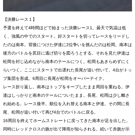
【決勝レース１】
予選を終えて4時間ほどで始まった決勝レース1。曇天で気温は低
く、強風の中でのスタート。好スタートを切ってレースをリードし
たのは南本。背後につけた伊達に2位争いを挑んだのは松岡。南本は
後方のバトルを尻目に逃げ切りを図ろうとする。それを見た伊達は
松岡を封じ込めながら南本のテールにつく。松岡もあきらめずにく
らいつく。ここにスタートで出遅れた長尾が追い付いて、4台がトッ
プ集団を形成。6周目に長尾が松岡をオーバーテイク。
レース折り返し。南本はトップをキープしたまま周回を重ねる。伊
達はしっかりと南本のテールについたまま。長尾、松岡は少し離さ
れ始める。レース後半。順位を入れ替える南本と伊達。その間に長
尾、松岡が追い付いて再び4台でのバトルに戻る。
16周目を終えてホームストレートに戻ってきた南本が足を出した。
同時にレッドクロスの旗が出て降雨が知らされる。続いて赤旗が示