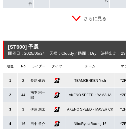
ハ
吾
さらに見る
[ST600]
予選
開催日：2025/05/24
天候：Cloudy
路面：Dry
決勝出走：29
順位
No
ライダー
タイヤ
チーム
マシ
1
2
長尾 健吾
TEAMKENKEN Ytch
YZF-
南本 宗一
2
44
AKENO SPEED・YAMAHA
YZF-
郎
3
3
伊達 悠太
AKENO SPEED・MAVERICK
YZF-
4
16
田中 啓介
NitroRyotaRacing 16
YZF-