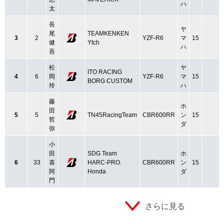
ハ
太
長
ヤ
尾
TEAMKENKEN
3
2
YZF-R6
マ
15
健
Ytch
ハ
吾
松
ヤ
ITO RACING
4
6
岡
YZF-R6
マ
15
BORG CUSTOM
玲
ハ
藤
ホ
田
5
5
TN45RacingTeam
CBR600RR
ン
15
哲
ダ
弥
小
田
SDG Team
ホ
6
33
喜
HARC‐PRO.
CBR600RR
ン
15
阿
Honda
ダ
門
さらに見る