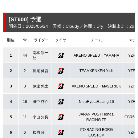
[ST600]
予選
開催日：2025/05/24
天候：Cloudy
路面：Dry
決勝出走：29
順位
No
ライダー
タイヤ
チーム
マシ
南本 宗一
1
44
AKENO SPEED・YAMAHA
YZF-
郎
2
2
長尾 健吾
TEAMKENKEN Ytch
YZF-
3
3
伊達 悠太
AKENO SPEED・MAVERICK
YZF-
4
16
田中 啓介
NitroRyotaRacing 16
YZF-
JAPAN POST Honda
5
11
小山 知良
CBR60
RACING TP
ITO RACING BORG
6
6
松岡 玲
YZF-
CUSTOM