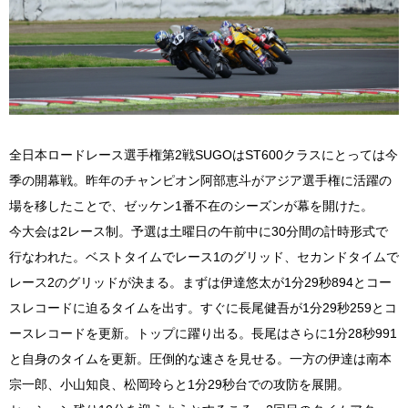
全日本ロードレース選手権第2戦SUGOはST600クラスにとっては今
季の開幕戦。昨年のチャンピオン阿部恵斗がアジア選手権に活躍の
場を移したことで、ゼッケン1番不在のシーズンが幕を開けた。
今大会は2レース制。予選は土曜日の午前中に30分間の計時形式で
行なわれた。ベストタイムでレース1のグリッド、セカンドタイムで
レース2のグリッドが決まる。まずは伊達悠太が1分29秒894とコー
スレコードに迫るタイムを出す。すぐに長尾健吾が1分29秒259とコ
ースレコードを更新。トップに躍り出る。長尾はさらに1分28秒991
と自身のタイムを更新。圧倒的な速さを見せる。一方の伊達は南本
宗一郎、小山知良、松岡玲らと1分29秒台での攻防を展開。