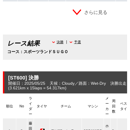
さらに見る
レース結果
決勝
予選
コース：スポーツランドＳＵＧＯ
[ST600]
決勝
開催日：2025/05/25
天候：Cloudy
路面：Wet-Dry
決勝出走：
(3.621
km
x 15laps = 54.317
km
)
ラ
メ
周
イ
ー
ベス
順位
No
タイヤ
チーム
マシン
回
ダ
カ
タイ
数
ー
ー
藤
ホ
田