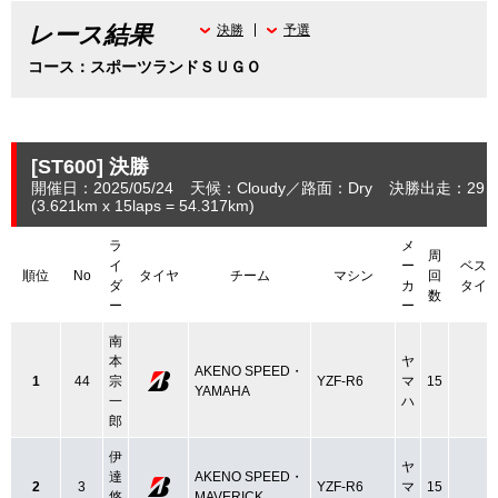
レース結果
決勝
予選
コース：スポーツランドＳＵＧＯ
[ST600]
決勝
開催日：2025/05/24
天候：Cloudy
路面：Dry
決勝出走：29
(3.621
km
x 15laps = 54.317
km
)
ラ
メ
周
イ
ー
ベス
順位
No
タイヤ
チーム
マシン
回
ダ
カ
タイ
数
ー
ー
南
本
ヤ
AKENO SPEED・
1
44
宗
YZF-R6
マ
15
YAMAHA
一
ハ
郎
伊
ヤ
達
AKENO SPEED・
2
3
YZF-R6
マ
15
悠
MAVERICK