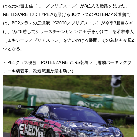
は地元の畠山佳（ミニ／ブリヂストン）が3位入る活躍を見せた。
RE-11SやRE-12D TYPE Aも履けるBCクラスのPOTENZA装着勢で
は、BC2クラスの広瀬献（S2000／ブリヂストン）が今季3勝目を挙
げ、既に5勝してシリーズチャンピオンに王手をかけている若林拳人
（エキシージ／ブリヂストン）を追いかける展開。その若林も今回2
位となる。
＜PE1クラス優勝、POTENZA RE-71RS装着＞（電動パーキングブ
レーキ装着車。改造範囲が最も狭い）