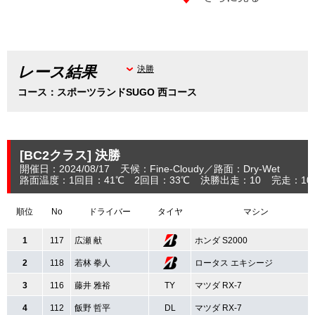
レース結果
決勝
コース：スポーツランドSUGO 西コース
[BC2クラス]
決勝
開催日：2024/08/17
天候：Fine-Cloudy
路面：Dry-Wet
路面温度：1回目：41℃ 2回目：33℃
決勝出走：10
完走：10
順位
No
ドライバー
タイヤ
マシン
1
117
広瀬 献
ホンダ S2000
2
118
若林 拳人
ロータス エキシージ
3
116
藤井 雅裕
TY
マツダ RX-7
4
112
飯野 哲平
DL
マツダ RX-7