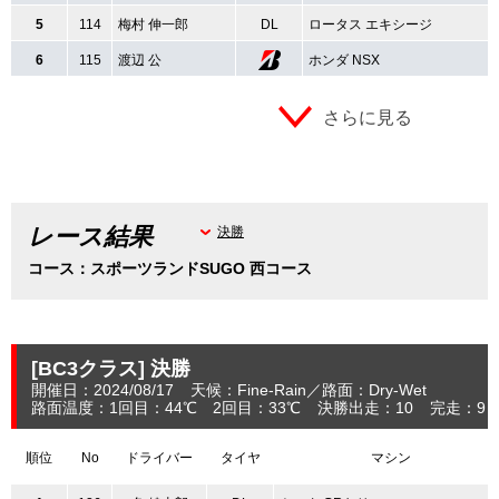
5
114
梅村 伸一郎
DL
ロータス エキシージ
6
115
渡辺 公
ホンダ NSX
さらに見る
レース結果
決勝
コース：スポーツランドSUGO 西コース
[BC3クラス]
決勝
開催日：2024/08/17
天候：Fine-Rain
路面：Dry-Wet
路面温度：1回目：44℃ 2回目：33℃
決勝出走：10
完走：9
順位
No
ドライバー
タイヤ
マシン