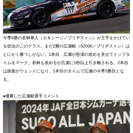
今季5勝の若林拳人（エキシージ／ブリヂストン）が王手をかけてい
る状況のこのクラス。まだ2勝の広瀬献（S2000／ブリヂストン）は
とにかく勝つしかない。1本目、広瀬が怒濤の攻めを見せてトップタ
イムをマーク。若林も攻めるが広瀬に1秒以上引き離される。2本目
は路面がウェットになり、1本目のタイムで広瀬の今季3勝目とな
る。
●優勝した広瀬献選手コメント