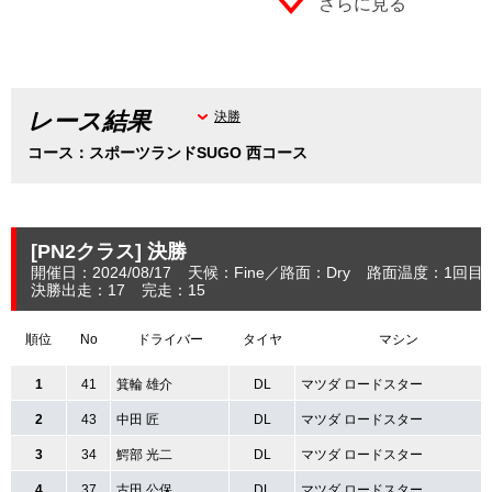
さらに見る
レース結果
決勝
コース：スポーツランドSUGO 西コース
[PN2クラス]
決勝
開催日：2024/08/17
天候：Fine
路面：Dry
路面温度：1回目：
決勝出走：17
完走：15
順位
No
ドライバー
タイヤ
マシン
1
41
箕輪 雄介
DL
マツダ ロードスター
2
43
中田 匠
DL
マツダ ロードスター
3
34
鰐部 光二
DL
マツダ ロードスター
4
37
古田 公保
DL
マツダ ロードスター