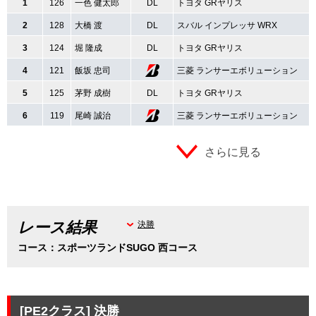
1
126
一色 健太郎
DL
トヨタ GRヤリス
2
128
大橋 渡
DL
スバル インプレッサ WRX
3
124
堀 隆成
DL
トヨタ GRヤリス
4
121
飯坂 忠司
三菱 ランサーエボリューション
5
125
茅野 成樹
DL
トヨタ GRヤリス
6
119
尾崎 誠治
三菱 ランサーエボリューション
さらに見る
レース結果
決勝
コース：スポーツランドSUGO 西コース
[PE2クラス]
決勝