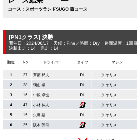
レース結果
コース：スポーツランドSUGO 西コース
[PN1クラス]
決勝
開催日：2024/08/17
天候：Fine
路面：Dry
路面温度：1回目：
決勝出走：14
完走：14
順位
No
ドライバー
タイヤ
マシン
1
27
斉藤 邦夫
DL
トヨタ ヤリス
2
28
朝山 崇
DL
トヨタ ヤリス
3
16
中根 卓也
DL
トヨタ ヤリス
4
47
小林 伸人
トヨタ ヤリス
5
15
矢島 融
DL
トヨタ ヤリス
6
25
阪本 芳司
トヨタ ヤリス