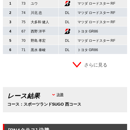
1
73
ユウ
マツダ ロードスター RF
2
74
川北 忠
DL
マツダ ロードスター RF
3
75
大多和 健人
DL
マツダ ロードスター RF
4
67
西野 洋平
トヨタ GR86
5
70
野島 孝宏
DL
マツダ ロードスター RF
6
71
黒水 泰峻
DL
トヨタ GR86
さらに見る
レース結果
決勝
コース：スポーツランドSUGO 西コース