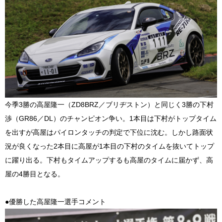
今季3勝の高屋隆一（ZD8BRZ／ブリヂストン）と同じく3勝の下村
渉（GR86／DL）のチャンピオン争い。1本目は下村がトップタイム
を出すが高屋はパイロンタッチの判定で下位に沈む。しかし路面状
況が良くなった2本目に高屋が1本目の下村のタイムを抜いてトップ
に躍り出る。下村もタイムアップするも高屋のタイムに届かず、高
屋の4勝目となる。
●優勝した高屋隆一選手コメント