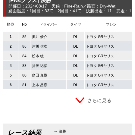
[PN4クラス]
決勝
開催日：2024/08/17
天候：Fine-Rain
路面：Dry-Wet
路面温度：1回目：33℃ 2回目：41℃
決勝出走：11
完走：11
順位
No
ドライバー
タイヤ
マシン
1
85
奥井 優介
DL
トヨタ GRヤリス
2
86
津川 信次
DL
トヨタ GRヤリス
3
84
松本 敏
DL
トヨタ GRヤリス
4
83
折茂 紀彦
DL
トヨタ GRヤリス
5
80
島田 直樹
DL
トヨタ GRヤリス
6
81
上本 昌彦
DL
トヨタ GRヤリス
さらに見る
レース結果
決勝