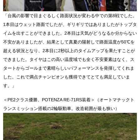
「台風の影響で目まぐるしく路面状況が変わる中での第8戦でした。
1本目はウェット路面でしたが、ギリギリではありましたがトップタ
イムを出すことができました。2本目は天気がどうなるか分からない
不安がありましたが、結果として真夏の陽射しで路面温度が50℃を
超える状況となり、2本目に2秒以上のタイムアップを果たすことが
できました。タイヤはこの高い温度域でも全く不安要素はなく、ス
タートからゴールまで素晴らしいパフォーマンスを発揮してくれま
した。これで満点チャンピオンも獲得できてとても満足していま
す。」
＜PE2クラス優勝、POTENZA RE-71RS装着＞（オートマチックト
ランスミッション搭載の2輪駆動車。改造範囲が最も狭い）