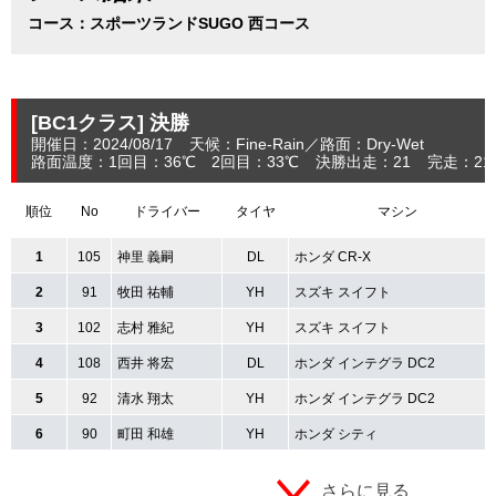
コース：スポーツランドSUGO 西コース
[BC1クラス]
決勝
開催日：2024/08/17
天候：Fine-Rain
路面：Dry-Wet
路面温度：1回目：36℃ 2回目：33℃
決勝出走：21
完走：21
順位
No
ドライバー
タイヤ
マシン
1
105
神里 義嗣
DL
ホンダ CR-X
2
91
牧田 祐輔
YH
スズキ スイフト
3
102
志村 雅紀
YH
スズキ スイフト
4
108
西井 将宏
DL
ホンダ インテグラ DC2
5
92
清水 翔太
YH
ホンダ インテグラ DC2
6
90
町田 和雄
YH
ホンダ シティ
さらに見る