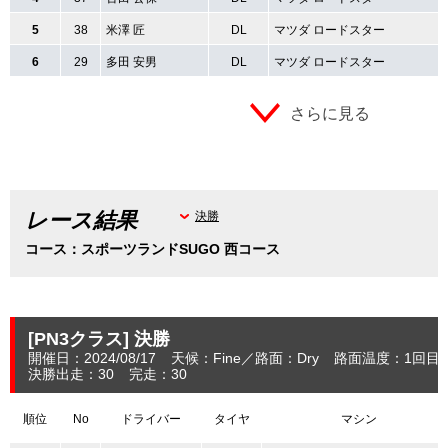
5
38
米澤 匠
DL
マツダ ロードスター
6
29
多田 安男
DL
マツダ ロードスター
さらに見る
レース結果
決勝
コース：スポーツランドSUGO 西コース
[PN3クラス]
決勝
開催日：2024/08/17
天候：Fine
路面：Dry
路面温度：1回目：
決勝出走：30
完走：30
順位
No
ドライバー
タイヤ
マシン