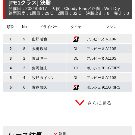
[PE1クラス]
決勝
開催日：2024/08/17
天候：Cloudy-Fine
路面：Wet-Dry
路面温度：1回目：29℃ 2回目：32℃
決勝出走：8
完走：8
順位
No
ドライバー
タイヤ
マシン
1
9
山野 哲也
アルピーヌ A110R
2
8
大橋 政哉
DL
アルピーヌ A110S
3
2
古田 孝一
DL
アルピーヌ A110S
4
3
角岡 隆志
YH
ポルシェ 911GT3RS
5
4
牧野 タイソン
DL
アルピーヌ A110S
6
6
古谷 知久
ポルシェ 911GT3RS
さらに見る
決勝