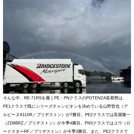
そんな中、RE-71RSを履くPE・PNクラスのPOTENZA装着勢は、
PE1クラスで既にシリーズチャンピオンを決めている山野哲也（ア
ルピーヌA110R／ブリヂストン）が7勝目。PE2クラスでは高屋隆一
（ZD8BRZ／ブリヂストン）が今季4勝目。PN3クラスではユウ（ロ
ードスターRF／ブリヂストン）が今季3勝目。また、PE2クラスで