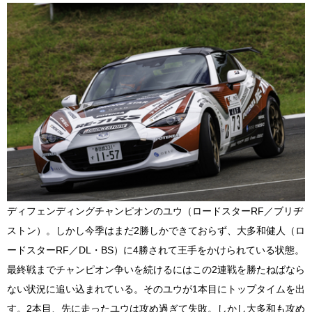
ディフェンディングチャンピオンのユウ（ロードスターRF／ブリヂ
ストン）。しかし今季はまだ2勝しかできておらず、大多和健人（ロ
ードスターRF／DL・BS）に4勝されて王手をかけられている状態。
最終戦までチャンピオン争いを続けるにはこの2連戦を勝たねばなら
ない状況に追い込まれている。そのユウが1本目にトップタイムを出
す。2本目、先に走ったユウは攻め過ぎて失敗。しかし大多和も攻め