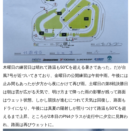
木曜日の練習日は晴れて路温も50℃を超える暑さであった。だが台
風7号が近づいてきており、金曜日の公開練習は午前中雨。午後には
止み間もあったが夕方から夜にかけて再び雨。土曜日の第8戦決勝日
は朝は雲が広がる天気で、明け方まで降った雨の影響が残って路面
はウェット状態。しかし競技が進むにつれて天気は回復し、路面も
ドライになり、午後には真夏の陽射しが照りつけて路温も50℃を超
えるまで上昇。ところが2本目のPN4クラスが走行中に夕立に見舞わ
れ、路面は再びウェットに。