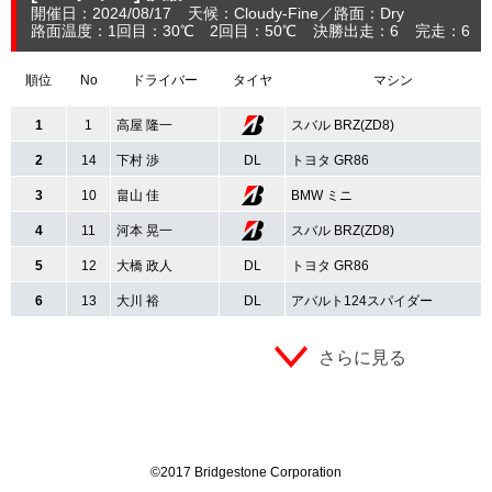
開催日：2024/08/17
天候：Cloudy-Fine
路面：Dry
路面温度：1回目：30℃ 2回目：50℃
決勝出走：6
完走：6
順位
No
ドライバー
タイヤ
マシン
1
1
高屋 隆一
スバル BRZ(ZD8)
2
14
下村 渉
DL
トヨタ GR86
3
10
畠山 佳
BMW ミニ
4
11
河本 晃一
スバル BRZ(ZD8)
5
12
大橋 政人
DL
トヨタ GR86
6
13
大川 裕
DL
アバルト124スパイダー
さらに見る
©2017 Bridgestone Corporation