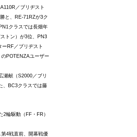
A110R／ブリヂスト
と、RE-71RZが3ク
PN1クラスでは長畑年
ストン）が3位、PN3
ターRF／ブリヂスト
のPOTENZAユーザー
で広瀬献（S2000／ブリ
、BC3クラスでは藤
た2輪駆動（FF・FR）
し第4戦直前、開幕戦優