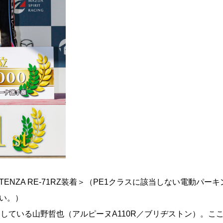
TENZA RE-71RZ装着＞（PE1クラスに該当しない電動パ
い。）
ている山野哲也（アルピーヌA110R／ブリヂストン）。ここT