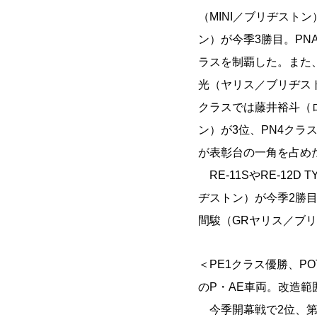
（MINI／ブリヂスト
ン）が今季3勝目。PNA
ラスを制覇した。また、
光（ヤリス／ブリヂスト
クラスでは藤井裕斗（
ン）が3位、PN4クラ
が表彰台の一角を占め
RE-11SやRE-12D
ヂストン）が今季2勝
間駿（GRヤリス／ブ
＜PE1クラス優勝、PO
のP・AE車両。改造範
今季開幕戦で2位、第2