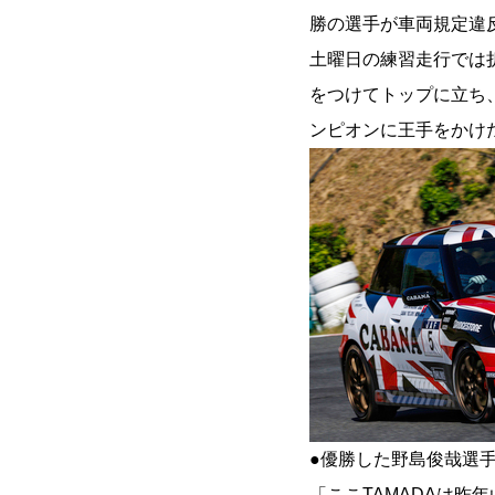
勝の選手が車両規定違
土曜日の練習走行では折
をつけてトップに立ち
ンピオンに王手をかけ
●優勝した野島俊哉選
「ここTAMADAは昨