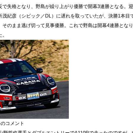
反で失格となり、野島が繰り上がり優勝で開幕3連勝となる。迎
茂紀彦（シビック／DL）に遅れを取っていたが、決勝1本目で
、そのまま逃げ切って見事優勝。これで野島は開幕4連勝とな
た。
手のコメント
年山野哲也選手とダブルエントリーでA110Rで走ったのですが