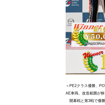
＜PE2クラス優勝、PO
AE車両。改造範囲が狭
開幕戦と第3戦で優勝し