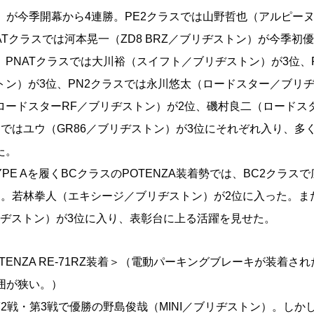
ン）が今季開幕から4連勝。PE2クラスでは山野哲也（アルピーヌ
Tクラスでは河本晃一（ZD8 BRZ／ブリヂストン）が今季初優勝
PNATクラスでは大川裕（スイフト／ブリヂストン）が3位、
ン）が3位、PN2クラスでは永川悠太（ロードスター／ブリヂ
ロードスターRF／ブリヂストン）が2位、磯村良二（ロードス
スではユウ（GR86／ブリヂストン）が3位にそれぞれ入り、多く
た。
 TYPE Aを履くBCクラスのPOTENZA装着勢では、BC2クラス
目。若林拳人（エキシージ／ブリヂストン）が2位に入った。また
リヂストン）が3位に入り、表彰台に上る活躍を見せた。
TENZA RE-71RZ装着＞（電動パーキングブレーキが装着され
囲が狭い。）
戦・第3戦で優勝の野島俊哉（MINI／ブリヂストン）。しか