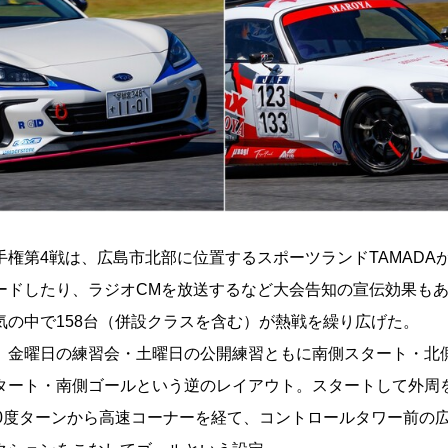
権第4戦は、広島市北部に位置するスポーツランドTAMADA
ードしたり、ラジオCMを放送するなど大会告知の宣伝効果も
気の中で158台（併設クラスを含む）が熱戦を繰り広げた。
金曜日の練習会・土曜日の公開練習ともに南側スタート・北
タート・南側ゴールという逆のレイアウト。スタートして外周
0度ターンから高速コーナーを経て、コントロールタワー前の広場