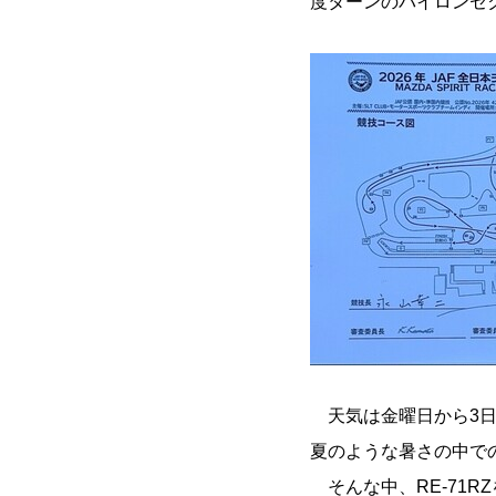
度ターンのパイロンセ
天気は金曜日から3日
夏のような暑さの中で
そんな中、RE-71R