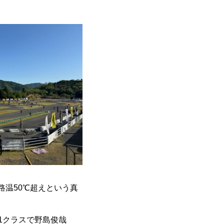
路温50℃超えという真
E1クラスで野島俊哉