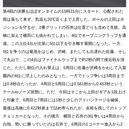
第4戦の決勝もほぼオンタイムの15時21分にスタート。心配された
雨は落ちて来ず、気温も20℃近くまで上昇した。ポールの上田はポ
ジションを守るが、2番グリッドの石井は位置どりも含めて失敗。高
橋に加えて横田にも抜かれてしまい、4位でオープニングラップを通
過。この上位4台が次第に5位以下を引き離す展開になった。一方、
5位を争うのは菊池をはじめ、沢崎、またしても出遅れた佐藤、そし
て丸山で、この4台はファイナルラップまで約2秒の間で接近戦を演
じた。ただし順位の入れ替えは、5周目に佐藤が沢崎をかわして入賞
圏内の6位に浮上したのみとなった。一方でトップ争いは3周目まで
は0.8秒台だったが、4周目と5周目には0.561秒から0.453秒という
テールtoノーズ状態に。ただ、今回はそこから上田がギアを1段上げ
た印象で、6周目と7周目には1秒と少しのアドバンテージを確保。
最後は高橋に0.422秒差まで詰め寄られたが、余裕を残してのトップ
チェッカーとなった。その後方、横田と石井の3位争いは4周目から
白熱。勢いに勝っていたのは石井で、6周目の1コーナー進入から2