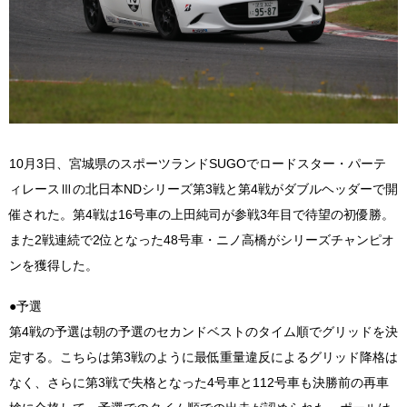
10月3日、宮城県のスポーツランドSUGOでロードスター・パーテ
ィレースⅢの北日本NDシリーズ第3戦と第4戦がダブルヘッダーで開
催された。第4戦は16号車の上田純司が参戦3年目で待望の初優勝。
また2戦連続で2位となった48号車・ニノ高橋がシリーズチャンピオ
ンを獲得した。
●予選
第4戦の予選は朝の予選のセカンドベストのタイム順でグリッドを決
定する。こちらは第3戦のように最低重量違反によるグリッド降格は
なく、さらに第3戦で失格となった4号車と112号車も決勝前の再車