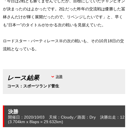
「今日は2戦とも勝てませんでしたが、目標にしていたチャンピオン
が決まったのはよかったです。2位だった昨年の交流戦は優勝した冨
林さんだけが輝く展開だったので、リベンジしたいです」と、早く
も“日本一”のタイトルがかかる次の戦いを見据えていた。
ロードスター・パーティレースⅢの次の戦いも、その10月18日の交
流戦となっている。
レース結果
決勝
コース：スポーツランド菅生
決勝
開催日：2020/10/03
天候：Cloudy
路面：Dry
決勝出走：12
(3.704
km
x 8laps = 29.632
km
)