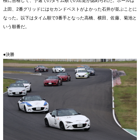
検に合格して、予選でのタイム順での出走が認められた。ポールは
上田、2番グリッドにはセカンドベストがよかった石井が並ぶことに
なった。以下はタイム順で3番手となった高橋、横田、佐藤、菊池と
いう順番だ。
●決勝