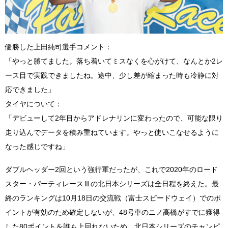
優勝した上田純司選手コメント：
「やっと勝てました。落ち着いてミスなくを心がけて、なんとか2レ
ース目で実践できましたね。途中、少し差が縮まった時も冷静に対
応できました」
タイヤについて：
「デビューして2年目からアドレナリンに変わったので、可能な限り
走り込んでデータを積み重ねています。やっと使いこなせるように
なった感じですね」
ダブルヘッダー2回という強行軍だったが、これで2020年のロード
スター・パーティレースⅢの北日本シリーズは全日程を終えた。最
終のランキングは10月18日の交流戦（富士スピードウェイ）でのポ
イントが有効のため確定しないが、48号車のニノ高橋がすでに獲得
した80ポイントを誰も上回れないため、北日本シリーズのチャンピ