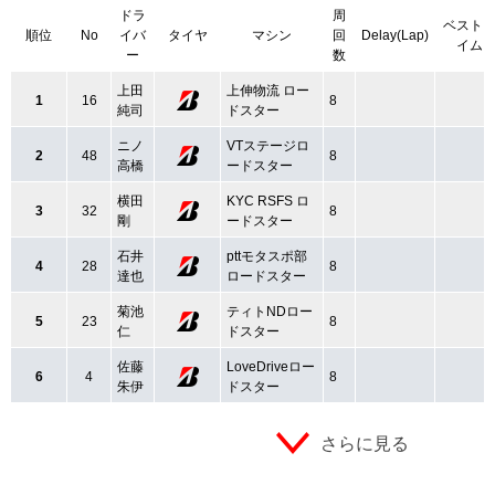
ドラ
周
ベスト
順位
No
イバ
タイヤ
マシン
回
Delay(Lap)
イム
ー
数
上田
上伸物流 ロー
1
16
8
純司
ドスター
ニノ
VTステージロ
2
48
8
高橋
ードスター
横田
KYC RSFS ロ
3
32
8
剛
ードスター
石井
pttモタスポ部
4
28
8
達也
ロードスター
菊池
ティトNDロー
5
23
8
仁
ドスター
佐藤
LoveDriveロー
6
4
8
朱伊
ドスター
さらに見る