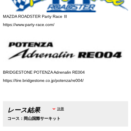
MAZDA ROADSTER Party Race Ⅲ
https://www.party-race.com/
BRIDGESTONE POTENZA Adrenalin RE004
https://tire.bridgestone.co.jp/potenza/re004/
レース結果
決勝
コース：岡山国際サーキット