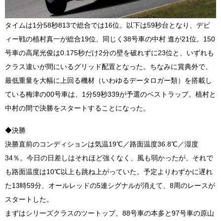
タイムは1分58秒813で総合では16位。以下は59秒台となり、デビ
ィー戦の植村真一が総合19位、同じく38号車の中村 進が21位。150
号車の高尾光俊は0.175秒だけ2分の壁を破れずに23位と、いずれも
クラス違いが間にいるグリッド配置となった。ちなみに賞典外で、
最低重量を大幅に上回る機材（いわゆるデータロガー類）を搭載し
ている梅津の00号車は、1分59秒339が予選のベストラップ。植村と
中村の間で決勝をスタートすることになった。
◆決勝
決勝直前のコンディションは気温19℃／路面温度36.8℃／湿度
34％。今日の日差しはそれほど強くなく、風も弱かったが、それで
も路面温度は10℃以上も跳ね上がっていた。予定よりわずかに遅れ
た13時59分、オールレッドの5連シグナルが消えて、8周のレースが
スタートした。
まずはシリーズクラスのツートップ、88号車の本多と97号車の原山