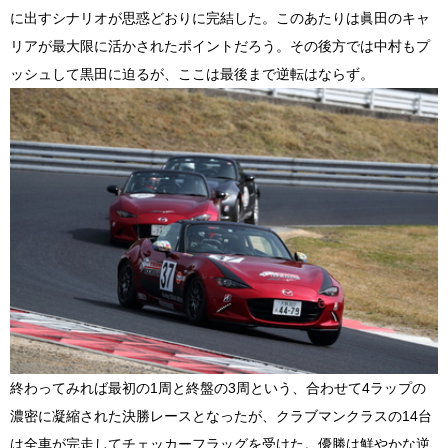
に出すシナリオが思惑どおりに完結した。このあたりは眞田のキャ
リアが最大限に活かされたポイントだろう。その後方では中村もプ
ッシュして黒田に迫るが、ここは最後まで逆転はならず。
終わってみれば最初の1周と終盤の3周という、合わせて4ラップの
濃密に凝縮された決勝レースとなったが、クラブマンクラスの14台
は全車が完走してチェッカーフラッグを受けた。優勝は鮮やかな逆