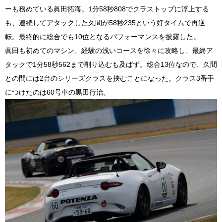
ーも務めている眞田拓海。1分58秒808でクラストップに浮上する
も、連続してアタックした久間が58秒235という好タイムで再逆
転。最終的に総合でも10位となるパフォーマンスを披露した。
眞田も初めてのマシン、経験の浅いコースを徐々に攻略し、最終ア
タックで1分58秒562まで削り込むも及ばず。総合13位なので、久間
との間には2台のシリーズクラスを挟むことになった。クラス3番手
につけたのは60号車の黒田行治。