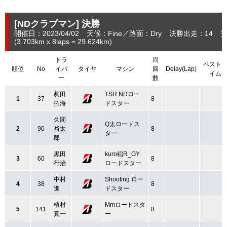
[NDクラブマン]
決勝
開催日：2023/04/02
天候：Fine
路面：Dry
決勝出走：14
完
(3.703
km
x 8laps = 29.624
km
)
ドラ
周
ベスト
順位
No
イバ
タイヤ
マシン
回
Delay(Lap)
イム
ー
数
眞田
TSR NDロー
1
37
8
拓海
ドスター
久間
Q太ロードス
2
90
裕太
8
ター
郎
黒田
kuro稲R_GY
3
60
8
行治
ロードスター
中村
Shooting ロー
4
38
8
進
ドスター
植村
Mmロードスタ
5
141
8
真一
ー