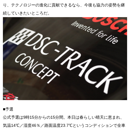
り、テクノロジーの進化に貢献できるなら、今後も協力の姿勢を継
続していきたいところだ。
■予選
公式予選は9時15分からの15分間。本日は春らしい晴天に恵まれ、
気温14℃／湿度46％／路面温度23.7℃というコンディションで全車