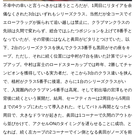
不幸中の幸いと言うべきかは迷うところだが、1周目にリタイアを余
儀なくされた3台はいずれもシリーズクラス。当然だが全コースでイ
エローフラッグが振られて追い越しは禁止に。クラブマンクラスの
先頭は久間で変わらず、総合ではふたつポジションを上げて8番手と
なっていたが、その背後にはなんと眞田がピタリとつけていた。以
下、2台のシリーズクラスを挟んでクラス3番手も黒田がその座をキ
ープ。ただし、それに続く位置には中村が7台を抜いた計算でジャン
プアップ。中村は富士のロードスターカップでは昨年、2勝してチャ
ンピオンを獲得している実力者だ。そこから3台のクラス違いを挟ん
で、植村がクラス5番手に後退。さらに1台のシリーズクラスがい
て、入賞圏内のクラブマン6番手は高尾。そして初出場の宮澤もその
背後に続くという展開だ。結局、セーフティカーは2周目から5周目
までの4ラップにわたって導入された。そしてバトル再開となった6
周目で、大きなドラマが起きた。眞田は1コーナーで久間のアウトか
ら並びかけて、アクセルONのタイミングを遅らせることに成功。と
なれば、続く左カーブの2コーナーでイン側となる眞田がノーズを前