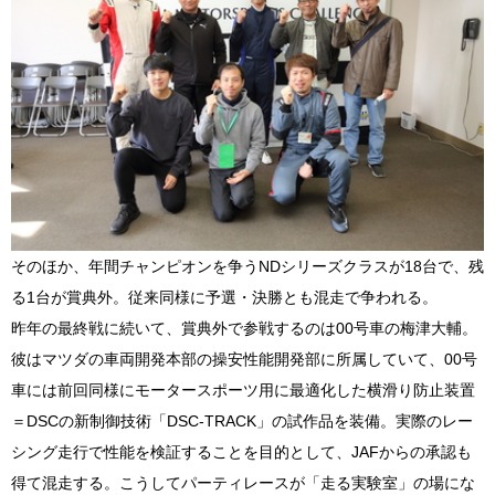
そのほか、年間チャンピオンを争うNDシリーズクラスが18台で、残
る1台が賞典外。従来同様に予選・決勝とも混走で争われる。
昨年の最終戦に続いて、賞典外で参戦するのは00号車の梅津大輔。
彼はマツダの車両開発本部の操安性能開発部に所属していて、00号
車には前回同様にモータースポーツ用に最適化した横滑り防止装置
＝DSCの新制御技術「DSC-TRACK」の試作品を装備。実際のレー
シング走行で性能を検証することを目的として、JAFからの承認も
得て混走する。こうしてパーティレースが「走る実験室」の場にな