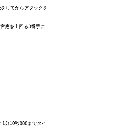
機をしてからアタックを
て、宮應を上回る3番手に
分10秒888までタイ