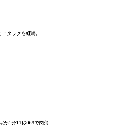
てアタックを継続。
が1分11秒069で肉薄