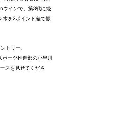
toウインで、第3戦に続
々木を2ポイント差で振
エントリー。
スポーツ推進部の小早川
レースを見せてくださ