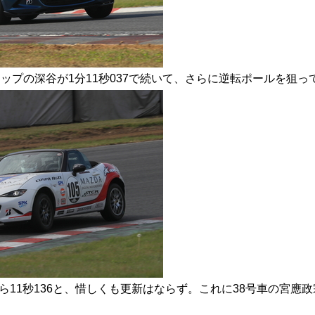
ップの深谷が1分11秒037で続いて、さらに逆転ポールを狙っ
から11秒136と、惜しくも更新はならず。これに38号車の宮應政宗