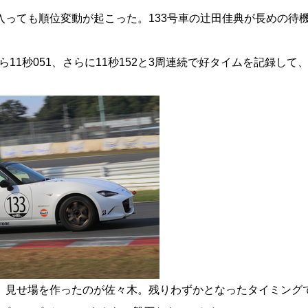
入っても順位変動が起こった。133号車の辻田佳典が長めの待
から11秒051、さらに11秒152と3周連続で好タイムを記録し
見せ場を作ったのが佐々木。残りわずかとなったタイミングで1