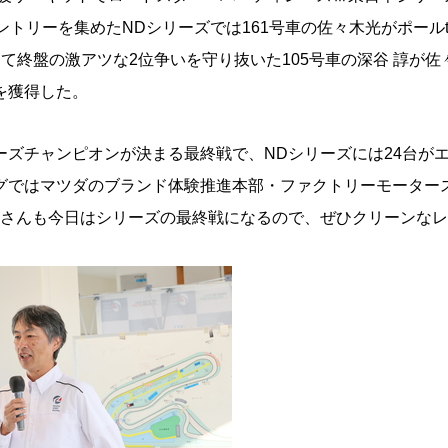
ントリーを集めたNDシリーズでは161号車の佐々木光がポール
て終盤の激アツな2位争いを守り抜いた105号車の深谷 諄が佐
を獲得した。
ーズチャンピオンが決まる最終戦で、NDシリーズには24台が
グではマツダのブランド体験推進本部・ファクトリーモーター
皆さんも今日はシリーズの最終戦になるので、ぜひクリーンな
。