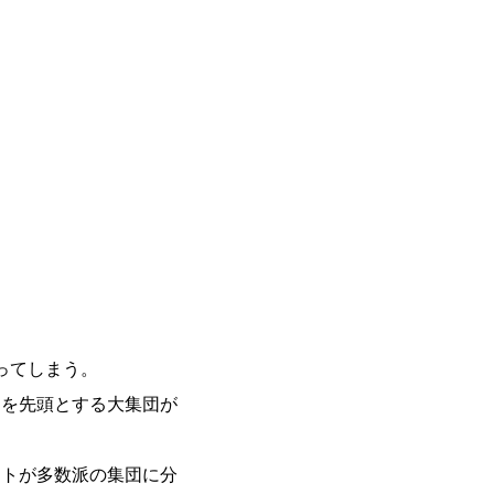
。
ってしまう。
ワを先頭とする大集団が
イトが多数派の集団に分