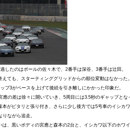
通過したのはポールの佐々木で、2番手は深谷、3番手は辻田。
終えても、スターティンググリッドからの順位変動はなかった
トップ3がペースを上げて後続を引き離しにかかった印象だ。
宮應の差は徐々に開いていき、5周目には3.5秒のギャップとな
森本がピタリと張り付き、さらに少し後方では5号車のイシカ
なりながら追走。
いは、黒いボディの宮應と森本の2台と、イシカワ以下のホワ