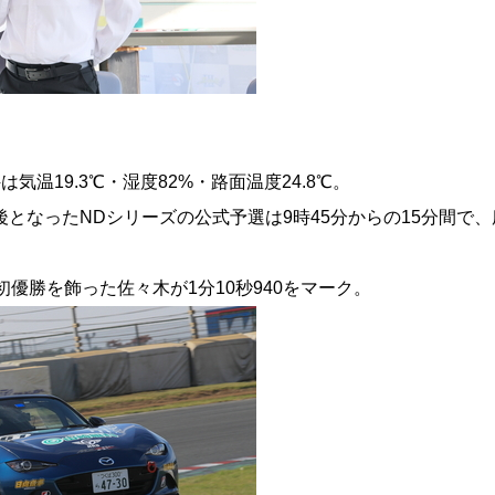
気温19.3℃・湿度82%・路面温度24.8℃。
となったNDシリーズの公式予選は9時45分からの15分間で
初優勝を飾った佐々木が1分10秒940をマーク。