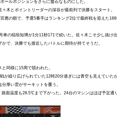
のポールポジションをさらに盤石なものにした。
佐々木とポイントリーダーの深谷が最前列で決勝をスタート。
宮應の順で、予選5番手はランキング2位で最終戦を迎えた16
7号車の稲垣知博が1分11秒171で続いた。佐々木こそ少し抜
ずかで、決勝でも接近したバトルに期待が持てそうだ。
スと同様に15周で競われた。
戦が繰り広げられていた12時20分過ぎには青空も見えていた
は分厚い雲がサーキットを覆う。
、路面温度も28.5℃まで下がった。24台のマシンはほぼ予定通り