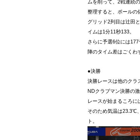
ムを削って、2戦連続
整理すると、ポールの
グリッド2列目は辻田と
イムは1分11秒133。
さらに予選6位には17
陣のタイム差はごくわ
●決勝
決勝レースは他のクラ
NDクラブマン決勝の激
レースが始まるころに
そのため気温は23.3℃
ト。