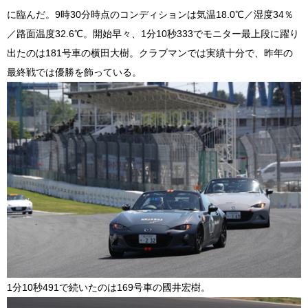
に臨んだ。9時30分時点のコンディションは気温18.0℃／湿度34％
／路面温度32.6℃。開始早々、1分10秒333でモニター最上段に躍り
出たのは181号車の横田大樹。クラブマンでは実績十分で、昨年の
最終戦では優勝を飾っている。
1分10秒491で続いたのは169号車の國井宏樹。