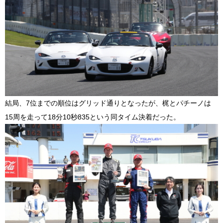
結局、7位までの順位はグリッド通りとなったが、梶とパチーノは
15周を走って18分10秒835という同タイム決着だった。