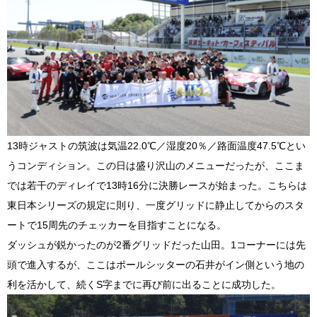
13時ジャストの筑波は気温22.0℃／湿度20％／路面温度47.5℃とい
うコンディション。この日は盛り沢山のメニューだったが、ここま
では若干のディレイで13時16分に決勝レースが始まった。こちらは
東日本シリーズの規定に則り、一度グリッドに静止してからのスタ
ートで15周先のチェッカーを目指すことになる。
ダッシュが鋭かったのが2番グリッドだった山田。1コーナーには先
頭で進入するが、ここはポールシッターの石井がイン側という地の
利を活かして、続くS字までに再び前に出ることに成功した。