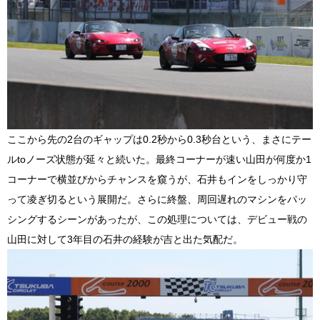
ここから先の2台のギャップは0.2秒から0.3秒台という、まさにテー
ルtoノーズ状態が延々と続いた。最終コーナーが速い山田が何度か1
コーナーで横並びからチャンスを窺うが、石井もインをしっかり守
って凌ぎ切るという展開だ。さらに終盤、周回遅れのマシンをパッ
シングするシーンがあったが、この処理については、デビュー戦の
山田に対して3年目の石井の経験が吉と出た気配だ。