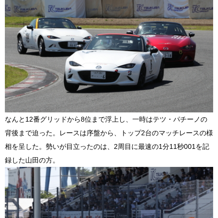
なんと12番グリッドから8位まで浮上し、一時はテツ・パチーノの
背後まで迫った。レースは序盤から、トップ2台のマッチレースの様
相を呈した。勢いが目立ったのは、2周目に最速の1分11秒001を記
録した山田の方。