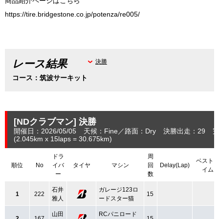
商品紹介ページはこちら
https://tire.bridgestone.co.jp/potenza/re005/
レース結果
決勝
コース：筑波サーキット
[NDクラブマン]
決勝
開催日：2026/05/05
天候：Fine
路面：Dry
決勝出走：29
完
(2.045
km
x 15laps = 30.675
km
)
ドラ
周
ベスト
順位
No
イバ
タイヤ
マシン
回
Delay(Lap)
イム
ー
数
石井
ガレージ123ロ
1
222
15
雅人
ードスター猫
山田
RCパニロード
2
167
15