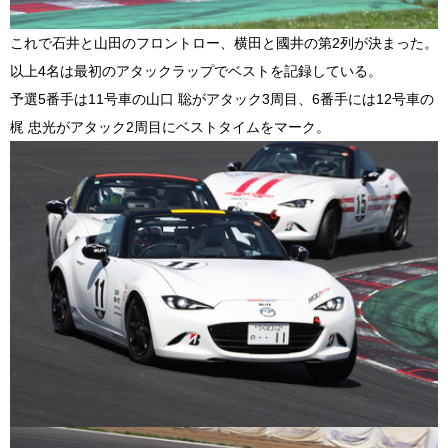
これで石井と山田のフロントロー、横田と國井の第2列が決まった。
以上4名は最初のアタックラップでベストを記録している。
予選5番手は11号車の山口 聡がアタック3周目、6番手には12号車の
梶 忠光がアタック2周目にベストタイムをマーク。