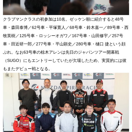
クラブマンクラスの初参加は10名。ゼッケン順に紹介すると48号
車・森田泰博／62号車・平塚寛人／68号車・鈴木嘉一／89号車・西
牧英樹／125号車・ロッシーオガワ／167号車・山田修宇／257号
車・田近研一郎／277号車・平山顕史／280号車・樋口 捷という顔
ぶれ。なお63号車の椋木アレンは先日のジャパンツアー開幕戦
（SUGO）にもエントリーしていたが欠場したため、実質的には彼
もまたデビュー戦となる。