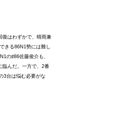
回復はわずかで、晴雨兼
できる86N1勢には難し
N1の♯86佐藤俊介も、
に臨んだ。一方で、2番
1の3台は悩む必要がな