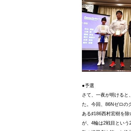
●予選
さて、一夜が明けると
た。今回、86Nゼロの
ある♯186西村宏樹を
が、4輪は2戦目という