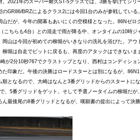
。2021年のスーパー耐久ST-5クラスでは、3勝を挙げてシリ
のGR86/BRZによるクラス2には今回1台のみが参戦している
山だが、今年の開幕もあいにくの空模様となった。86Nゼロク
1（こちらも4台）との混走で雨が降る中、オンタイムの10時ジ
、岡山は今回が初めての柳堀がいきなりの洗礼を浴びた。アウ
。柳堀は自走でピットに戻るも、再度のアタックはできないま
崎が2分10秒767でクラストップとなり、西村はコンディショ
めた印象だ。午後の決勝はロードスターとは別になるが、86N
ム順となるので、大崎はなんと3番グリッドからのスタートにな
たので、5番グリッドをゲット。そして予選ノータイムの柳堀だが
ろん最後尾の8番グリッドとなるが、嘆願書の提出によって決