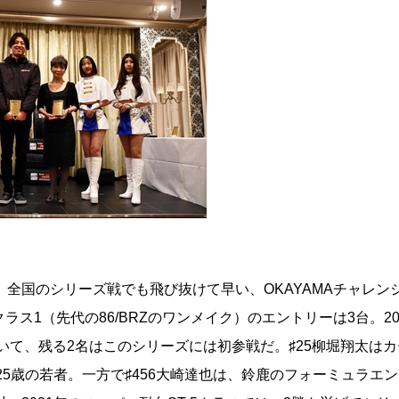
、全国のシリーズ戦でも飛び抜けて早い、OKAYAMAチャレン
クラス1（先代の86/BRZのワンメイク）のエントリーは3台。2
除いて、残る2名はこのシリーズには初参戦だ。♯25柳堀翔太は
25歳の若者。一方で♯456大崎達也は、鈴鹿のフォーミュラエン