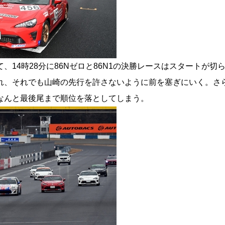
、14時28分に86Nゼロと86N1の決勝レースはスタートが切
れ、それでも山崎の先行を許さないように前を塞ぎにいく。さ
なんと最後尾まで順位を落としてしまう。