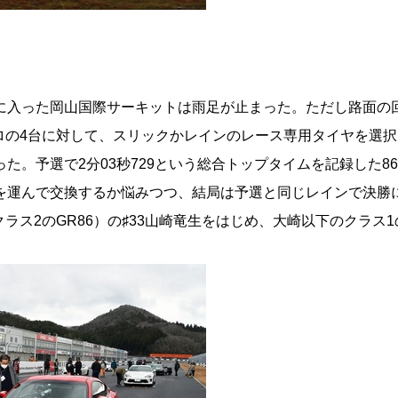
に入った岡山国際サーキットは雨足が止まった。ただし路面の
ロの4台に対して、スリックかレインのレース専用タイヤを選択
た。予選で2分03秒729という総合トップタイムを記録した86
を運んで交換するか悩みつつ、結局は予選と同じレインで決勝
クラス2のGR86）の♯33山崎竜生をはじめ、大崎以下のクラス