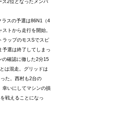
ーズ2位となったメンバ
。
ラスの予選は86N1（4
ャストから走行を開始。
トラップのモスSでスピ
ま予選は終了してしまっ
ンの確認に徹した2分15
1とは混走。グリッドは
った。西村も2台の
、幸いにしてマシンの損
勝を戦えることになっ