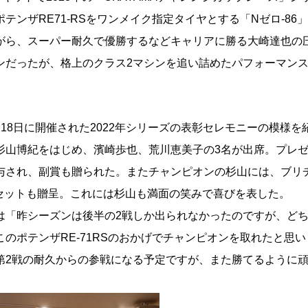
テンザRE71-RSをワンメイク指定タイヤとする「Nゼロ-86
がら、スーパー耐久で優勝するなどキャリアに勝る大崎達也の
ンだったが、格上のクラス2マシンを追い詰めたパフォーマンス
18日に開催された2022年シリーズの表彰セレモニーの模様を
杉山博紀をはじめ、濱崎歩也、荒川恵美子の3名が出席。プレ
与され、副賞も贈られた。またチャンピオンの杉山には、ブリ
4本セットも贈呈。これには杉山も満面の笑みで喜びを表した。
は「昨シーズンは後半の2戦しか出られなかったのですが、ど
のポテンザRE-71RSのおかげでチャンピオンを取れたと思
第2戦の耐久からの参戦になる予定ですが、また勝てるように