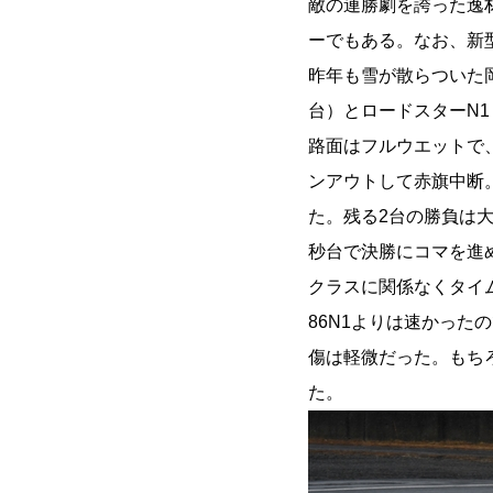
敵の連勝劇を誇った逸材
ーでもある。なお、新型
昨年も雪が散らついた岡
台）とロードスターN
路面はフルウエットで
ンアウトして赤旗中断
た。残る2台の勝負は大
秒台で決勝にコマを進
クラスに関係なくタイ
86N1よりは速かっ
傷は軽微だった。もち
た。