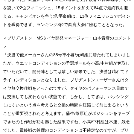
を凌いで2位フィニッシュ。15ポイントを加えて84点で最終戦を迎
える。チャンピオンを争う堤/平良組は、13位フィニッシュでポイン
トを獲得できず、ランキング3位で鈴鹿大会に臨むこととなった。
＜ブリヂストン MSタイヤ開発マネージャー：山本貴彦のコメント
＞
「決勝で他メーカーさんの88号車小暮/元嶋組に勝たれてしまいまし
たが、ウエットコンディションの予選ポールを小高/中村組が奪取し
ていただいて、開発陣としては嬉しい結果でした。決勝は晴れてド
ライコンディションとなりました。ブリヂストンユーザーさんはタ
イヤ無交換作戦をとったのですが、タイヤのパフォーマンス目線で
は交換しても変わらない状態です、しかし、もてぎは、パッシング
しにくいという点を考えると交換の時間を短縮して前に出るという
ことが重要視されたと考えます。蒲生/篠原組がポジションをキープ
できたのも作戦が功を奏した結果ですね。小高/中村組は不運、残念
でした。最終戦の鈴鹿のコンディションは不確定なのですが、ブリ