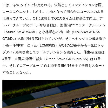
ドは、Q2のタイムで決定される。依然としてコンディションは雨、
コースはウエット。しかし、小雨となって明らかにコース上の水量
は減ってきていた。Q1に比較してQ2のタイムは秒単位で向上。ア
ッパーグループのポール奪取合戦は、荒 聖治/ニコラス・クルッテン
（Studie BMW M4/MI）と小林崇志/小出 峻（UPGARAGE NSX
GT3/DL）の間で繰り広げられていたが、そこへセッション最終版で
小高一斗/中村 仁（apr LC500/BS）がQ1の13番手から一気にトッ
プタイムを叩き出してポールポジションを獲得した。蒲生/篠原組は
4番手、吉田広樹/野中誠太（Green Brave GR Supra/BS）は11番
手。そしてロアーグループでは堤/平良組が16番手で決勝をスタート
することとなった。