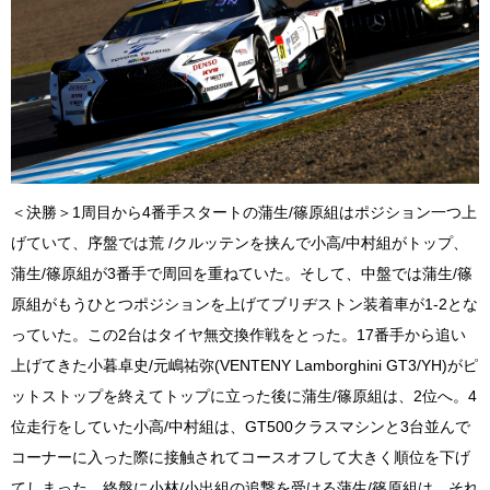
＜決勝＞1周目から4番手スタートの蒲生/篠原組はポジション一つ上
げていて、序盤では荒 /クルッテンを挟んで小高/中村組がトップ、
蒲生/篠原組が3番手で周回を重ねていた。そして、中盤では蒲生/篠
原組がもうひとつポジションを上げてブリヂストン装着車が1-2とな
っていた。この2台はタイヤ無交換作戦をとった。17番手から追い
上げてきた小暮卓史/元嶋祐弥(VENTENY Lamborghini GT3/YH)がピ
ットストップを終えてトップに立った後に蒲生/篠原組は、2位へ。4
位走行をしていた小高/中村組は、GT500クラスマシンと3台並んで
コーナーに入った際に接触されてコースオフして大きく順位を下げ
てしまった。終盤に小林/小出組の追撃を受ける蒲生/篠原組は、それ