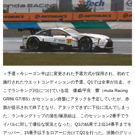
＜予選＞今シーズン半ばに変更された予選方式が採用され、初めて
施行されたウエットコンディションの予選。Q1では全車が出走。そ
こでランキング2位につけている堤 優威/平良 響（muta Racing
GR86 GT/BS）がセッション終盤にアタックを予定していたが、赤
旗が提示されて終了となり、アタックできずに下位に沈んでしまっ
た。ランキングトップの蒲生/篠原組は、このセッション2番手でラ
イバルに対して優位な状況となった。Q1の結果で上位14番手までを
アッパー、15番手以下をロアーに分けてQ2を行った。決勝のグリッ