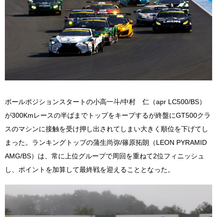
ポールポジションスタートの小高一斗/中村 仁（apr LC500/BS）
が300Kmレースの半ばまでトップをキープするが終盤にGT500クラ
スのマシンに接触を受け押し出されてしまい大きく順位を下げてし
まった。ランキングトップの蒲生尚弥/篠原拓朗（LEON PYRAMID
AMG/BS）は、常に上位グループで周回を重ねて2位フィニッシュ
し、ポイントを加算して最終戦を迎えることとなった。