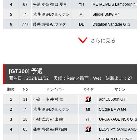
4
87
松浦 孝亮 /坂口 夏月
YH
METALIVE S Lamborghini 
5
7
荒 聖治 /N.クルッテン
MI
Studie BMW M4
6
777
藤井 誠暢 /C.ファグ
DL
D'station Vantage GT3
さらに見る
[GT300]
予選
開催日：2024/11/02
天候：Rain
路面：Wet
決勝出走：27
(
順位
No
ドライバー
タイヤ
マシン
1
31
小高 一斗 /中村 仁
apr LC500h GT
2
7
荒 聖治 /N.クルッテン
MI
Studie BMW M4
3
18
小林 崇志 /小出 峻
YH
UPGARAGE NSX GT3
4
65
蒲生 尚弥 /篠原 拓朗
LEON PYRAMID AMG
SUBARU BRZ R&D