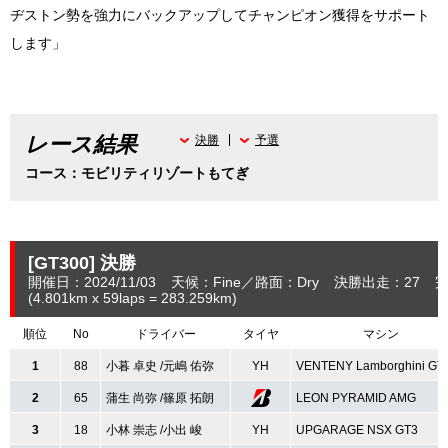
ヂストン勢を強力にバックアップしてチャンピオン獲得をサポート
します」
レース結果
決勝
予選
コース：モビリティリゾートもてぎ
[GT300]
決勝
開催日：2024/11/03
天候：Fine
路面：Dry
決勝出走：27
完
(4.801
km
x 59laps = 283.259
km
)
順位
No
ドライバー
タイヤ
マシン
1
88
小暮 卓史 /元嶋 佑弥
YH
VENTENY Lamborghini GT
2
65
蒲生 尚弥 /篠原 拓朗
LEON PYRAMID AMG
3
18
小林 崇志 /小出 峻
YH
UPGARAGE NSX GT3