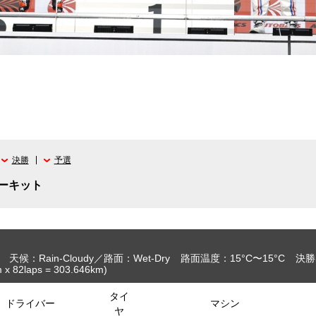
決勝
予選
ーキット
天候：Rain-Cloudy
路面：Wet-Dry
路面温度：15°C〜15°C
決勝
m
x 82laps = 303.646
km
)
タイ
ドライバー
マシン
ヤ