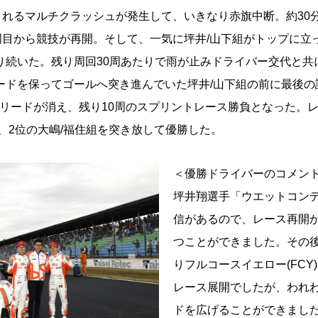
き込まれるマルチクラッシュが発生して、いきなり赤旗中断。約3
1周目から競技が再開。そして、一気に坪井/山下組がトップに立
り続いた。残り周回30周あたりで雨が止みドライバー交代と共
ードを保ってゴールへ突き進んでいた坪井/山下組の前に最後の
にリードが消え、残り10周のスプリントレース勝負となった。
、2位の大嶋/福住組を突き放して優勝した。
＜優勝ドライバーのコメン
坪井翔選手「ウエットコン
信があるので、レース再開
つことができました。その後
りフルコースイエロー(FCY
レース展開でしたが、われ
ドを広げることができまし