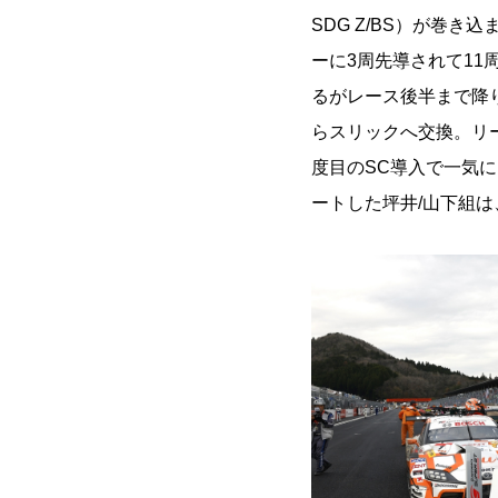
SDG Z/BS）が巻
ーに3周先導されて1
るがレース後半まで降
らスリックへ交換。リ
度目のSC導入で一気
ートした坪井/山下組は