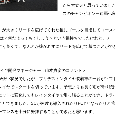
たら大丈夫と思っていました
スのチャンピオン三連覇へ
手が大きくリードを広げてくれた後にゴールを目指してコース
時は＜何だよっ！ちくしょう＞という気持ちでしたけれど、チ
ごく良くて、なんとか抜かれずにリードを広げて勝つことがで
タイヤ開発マネージャー：山本貴彦のコメント＞
が低い状況でしたが、ブリヂストンタイヤ装着車の一台がソフ
タイヤでスタートを切っています。予想よりも長く雨が降り続
エットに変化してもレインタイヤで引っ張ることができ、ドラ
ことできました。SCが何度も導入されたりFCYとなったりと
ーマンスを十分に発揮することができたと思います」