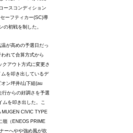
立ち、コースコンディション
ーフティカー(SC)導
ズンの初戦を制した。
気温が高めの予選日だっ
行われて合算方式から
ノックアウト方式に変更さ
イムを叩き出しているデ
ン坪井/山下組(au
が練習走行からの好調さを予選
イムを叩き出した。こ
UGEN CIVIC TYPE
嶺（ENEOS PRIME
ーナーへやや強め風が吹