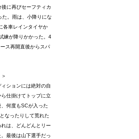
0分後に再びセーフティカ
った。雨は、小降りにな
に各車レインタイヤか
試練が降りかかった。4
レース再開直後からスパ
ト＞
ディションには絶対の自
から仕掛けてトップに立
、何度もSCが入った
)となったりして荒れた
われは、どんどんとリー
た。最後は山下選手だっ