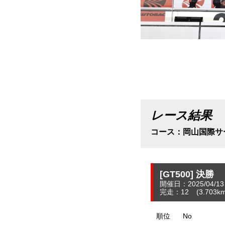
レース結果
コース：岡山国際サ
[GT500]
決勝
開催日：2025/04/13
完走：12
(3.703
k
順位
No