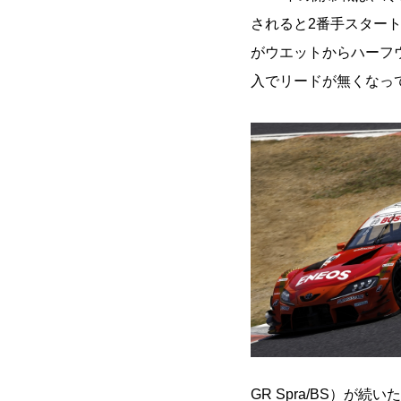
されると2番手スタートの坪
がウエットからハーフウ
入でリードが無くなっ
GR Spra/BS）