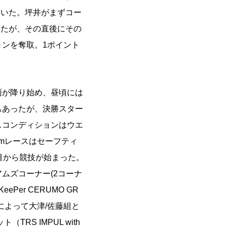
ていた。坪井がまずコー
れたが、その直後にその
ョンを奪取。1ポイント
雨が降り始め、昼頃には
もあったが、決勝スター
スコンディションはウエ
Kmレースはセーフティ
目から競技が始まった。
ムズコーナー(2コーナ
Per CERUMO GR
れによって大津/佐藤組と
TRS IMPUL with