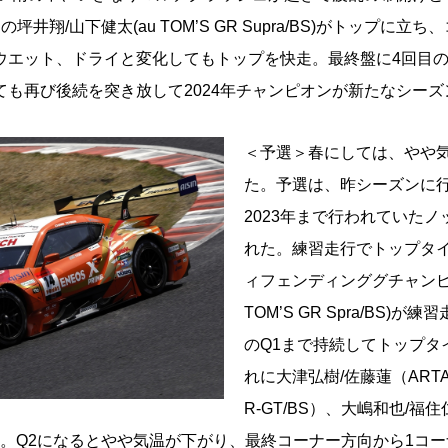
井翔/山下健太(au TOM’S GR Supra/BS)がトップに
エット、ドライと変化してもトップを快走。最終盤に4回目のセ
ても再び後続を突き放して2024年チャンピオンが新たなシー
＜予選＞春にしては、やや
た。予選は、昨シーズンに
2023年まで行われていた
れた。練習走行でトップタ
ィフェンディンググチャンピオ
TOM’S GR Spra/BS)
のQ1まで持続してトップタ
れに大津弘樹/佐藤蓮（ARTA M
R-GT/BS）、大嶋和也/福住仁
が続いた。Q2になるとやや気温が下がり、最終コーナー方向から1コ