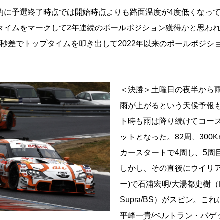
的に予選終了時点では開始時点よりも路面温度が4度低くなっ
タイムをマークして2年連続のポールポジション獲得かと思わ
75秒差でトップタイムを叩き出して2022年以来のポールポジシ
＜決勝＞土曜日の夜半から
雨が上がるという天候予報
ト時も雨は降り続けてコー
ットとなった。82周、300
カースタートで4周し、5周
しかし、その直後にウイリア
ー)で石浦宏明/大湯都史樹（Kee
Supra/BS）がスピン。こ
平峰一貴/ベルトラン・バゲット（