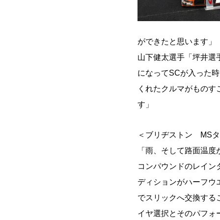
ができたと思います」
山下健太選手「坪井選
になってSCが入った
くれたクルマがものす
す」
＜ブリヂストン MS
「雨、そして路面温度
コンパウンドのレイン
ディションがハーフウ
でスリックへ交換する
イヤ選択とそのパフォ