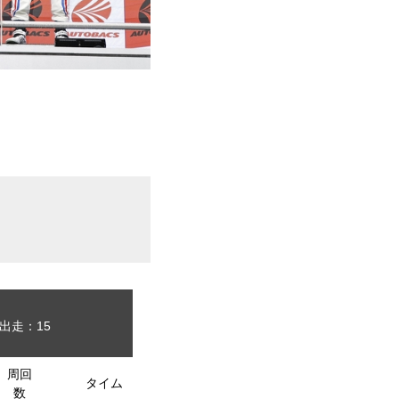
出走：15
周回
タイム
数