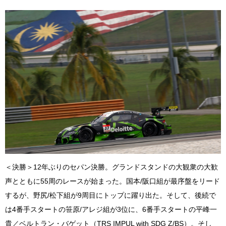
＜決勝＞12年ぶりのセパン決勝。グランドスタンドの大観衆の大歓
声とともに55周のレースが始まった。国本/阪口組が最序盤をリード
するが、野尻/松下組が9周目にトップに躍り出た。そして、後続で
は4番手スタートの笹原/アレジ組が3位に、6番手スタートの平峰一
貴／ベルトラン・バゲット（TRS IMPUL with SDG Z/BS）。そし