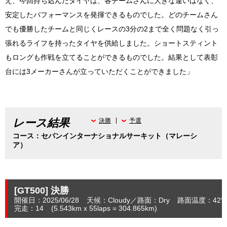
え、今回持ち込んだタイヤは、各チームさんに大きな違いはなく、
安定したパフォーマンスを発揮できるものでした。どのチームさん
でも優勝したチームと同じくレースの3分の2まで全く問題なく引っ
張れるライフを持ったタイヤを供給しました。ショートスティント
もロングも作戦を立てることができるものでした。結果として表彰
台には3メーカーさんが立っていただくことができました」
レース結果
決勝
予選
コース：セパンインターナショナルサーキット（マレーシ
ア）
[GT500]
決勝
開催日：2025/06/28
天候：Cloudy
路面：Dry
路面温度：42°〜
完走：14
(5.543
km
x 55laps = 304.865
km
)