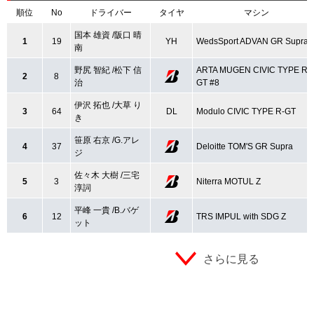
順位
No
ドライバー
タイヤ
マシン
国本 雄資 /阪口 晴
1
19
YH
WedsSport ADVAN GR Supra
南
野尻 智紀 /松下 信
ARTA MUGEN CIVIC TYPE R-
2
8
治
GT #8
伊沢 拓也 /大草 り
3
64
DL
Modulo CIVIC TYPE R-GT
き
笹原 右京 /G.アレ
4
37
Deloitte TOM'S GR Supra
ジ
佐々木 大樹 /三宅
5
3
Niterra MOTUL Z
淳詞
平峰 一貴 /B.バゲ
6
12
TRS IMPUL with SDG Z
ット
さらに見る