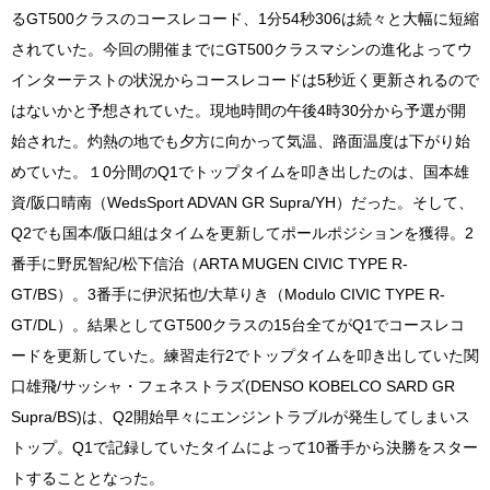
るGT500クラスのコースレコード、1分54秒306は続々と大幅に短縮
されていた。今回の開催までにGT500クラスマシンの進化よってウ
インターテストの状況からコースレコードは5秒近く更新されるので
はないかと予想されていた。現地時間の午後4時30分から予選が開
始された。灼熱の地でも夕方に向かって気温、路面温度は下がり始
めていた。１0分間のQ1でトップタイムを叩き出したのは、国本雄
資/阪口晴南（WedsSport ADVAN GR Supra/YH）だった。そして、
Q2でも国本/阪口組はタイムを更新してポールポジションを獲得。2
番手に野尻智紀/松下信治（ARTA MUGEN CIVIC TYPE R-
GT/BS）。3番手に伊沢拓也/大草りき（Modulo CIVIC TYPE R-
GT/DL）。結果としてGT500クラスの15台全てがQ1でコースレコ
ードを更新していた。練習走行2でトップタイムを叩き出していた関
口雄飛/サッシャ・フェネストラズ(DENSO KOBELCO SARD GR
Supra/BS)は、Q2開始早々にエンジントラブルが発生してしまいス
トップ。Q1で記録していたタイムによって10番手から決勝をスター
トすることとなった。