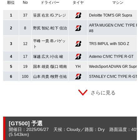
順位
No
ドライバー
タイヤ
マシン
1
37
笹原 右京 /G.アレジ
Deloitte TOM'S GR Supra
ARTA MUGEN CIVIC TYPE R
2
8
野尻 智紀 /松下 信治
#8
平峰 一貴 /B.バゲッ
3
12
TRS IMPUL with SDG Z
ト
4
17
塚越 広大 /小出 峻
Astemo CIVIC TYPE R-GT
5
19
国本 雄資 /阪口 晴南
YH
WedsSport ADVAN GR Supra
6
100
山本 尚貴 /牧野 任祐
STANLEY CIVIC TYPE R-GT
さらに見る
[GT500]
予選
開催日：2025/06/27
天候：Cloudy
路面：Dry
路面温度：40°〜
(5.543
km
)