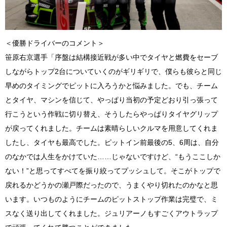
＜優勝ドライバーのコメント＞
笹原右京選手「序盤は結構接近戦が多い中でタイヤと燃費をセーブ
しながらトップ2台についていくのがギリギリで、僕らも彼らと同じ
早めのタイミングでピットに入ろうかと悩みました。でも、チーム
とタイヤ、マシンを信じて、やっぱり当初の予定どおり引っ張って
行こうという作戦に切り替え、そうしたらやっぱりタイヤグリップ
が戻ってくれました。チームは素晴らしいクルマを用意してくれま
したし、タイヤも最高でした。ピットイン前最後の5、6周は、自分
のなかでは人生をかけていた……じゃないですけど、“もうここしか
ない！”と思ってすべてを振り絞ってプッシュして。そこがトップで
戻れるかどうかの瀬戸際だったので、うまくやり切れたのかなと思
います。いつものようにチームのピットストップ作業は完璧で、ミ
スなく送り出してくれました。ジュリアーノもすごくアウトラップ