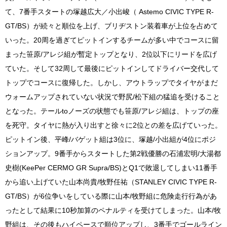
て、7番手スタートの塚越広大／小出峻（ Astemo CIVIC TYPE R-
GT/BS）が続々と順位を上げ、ブリヂストン装着車が上位を占めて
いった。20周を過ぎてピットインするチームが多い中でコースに留
まった笹原/アレジ組が暫定トップとなり、2位以下にリードを広げ
ていた。そして32周して最後にピットインしてドライバー交代して
トップでコースに復帰した。しかし、アウトラップでタイヤがまだ
ウォームアップされていない状況で野尻/松下組の猛追を受けること
となった。テールtoノーズの状態でも笹原/アレジ組は、トップの座
を死守。タイヤに熱が入り出すと徐々に2位との差を広げていった。
ピットイン後、平峰/バゲット組は3位に、塚越/小出組が4位にポジ
ションアップ。9番手からスタートした第2戦優勝の石浦宏明/大湯都
史樹(KeePer CERMO GR Supra/BS)とQ1で敗退してしまい11番手
から追い上げていた山本尚貴/牧野任祐（STANLEY CIVIC TYPE R-
GT/BS）が6位争いをしている際に山本/牧野組に危険走行行為があ
ったとして結果に10秒加算のペナルティを受けてしまった。山本/牧
野組は、その後もハイペースで順位アップし、3番手でゴールライン