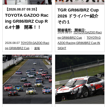
【2026.08.07 09:35】
TGR GR86/BRZ Cup
TOYOTA GAZOO Rac
2026 ドライバー紹介
ing GR86/BRZ Cup R
その１
d.4十勝 開幕！！
開催場所:
開催日:
2026.08.07
TOYOTA GAZOO Raci
ng GR86/BRZ Cup
TOYOTA G
2026.08.07
TOYOTA GAZOO Raci
AZOO Racing GR86/BRZ Cup IN
ng GR86/BRZ Cup
速報
SIGHT