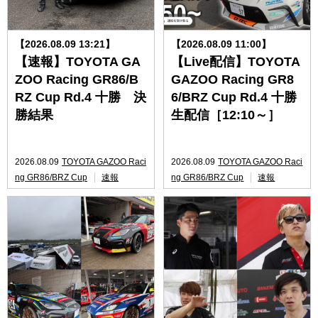
【2026.08.09 13:21】
【2026.08.09 11:00】
【速報】TOYOTA GA
【Live配信】TOYOTA
ZOO Racing GR86/B
GAZOO Racing GR8
RZ Cup Rd.4 十勝 決
6/BRZ Cup Rd.4 十勝
勝結果
生配信［12:10～］
2026.08.09
TOYOTA GAZOO Raci
2026.08.09
TOYOTA GAZOO Raci
ng GR86/BRZ Cup
速報
ng GR86/BRZ Cup
速報