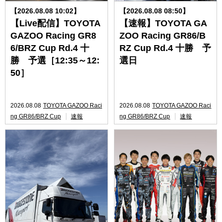
【2026.08.08 10:02】
【2026.08.08 08:50】
【Live配信】TOYOTA
【速報】TOYOTA GA
GAZOO Racing GR8
ZOO Racing GR86/B
6/BRZ Cup Rd.4 十
RZ Cup Rd.4 十勝 予
勝 予選［12:35～12:
選日
50］
2026.08.08
TOYOTA GAZOO Raci
2026.08.08
TOYOTA GAZOO Raci
ng GR86/BRZ Cup
速報
ng GR86/BRZ Cup
速報