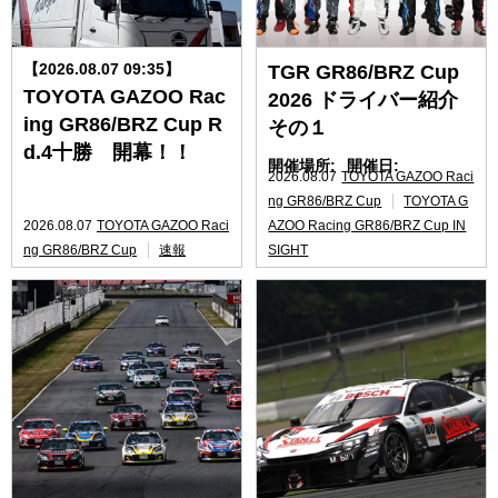
【2026.08.07 09:35】
TGR GR86/BRZ Cup
TOYOTA GAZOO Rac
2026 ドライバー紹介
ing GR86/BRZ Cup R
その１
d.4十勝 開幕！！
開催場所:
開催日:
2026.08.07
TOYOTA GAZOO Raci
ng GR86/BRZ Cup
TOYOTA G
2026.08.07
TOYOTA GAZOO Raci
AZOO Racing GR86/BRZ Cup IN
ng GR86/BRZ Cup
速報
SIGHT