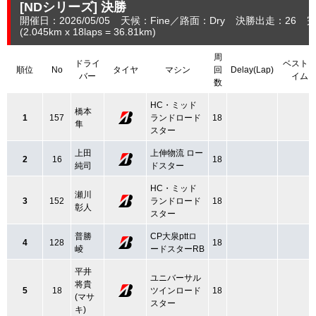
[NDシリーズ]
決勝
開催日：2026/05/05
天候：Fine
路面：Dry
決勝出走：26
完
(2.045
km
x 18laps = 36.81
km
)
周
ドライ
ベスト
順位
No
タイヤ
マシン
回
Delay(Lap)
バー
イム
数
HC・ミッド
橋本
1
157
ランドロード
18
隼
スター
上田
上伸物流 ロー
2
16
18
純司
ドスター
HC・ミッド
瀬川
3
152
ランドロード
18
彰人
スター
普勝
CP大泉pttロ
4
128
18
崚
ードスターRB
平井
ユニバーサル
将貴
5
18
ツインロード
18
(マサ
スター
キ)