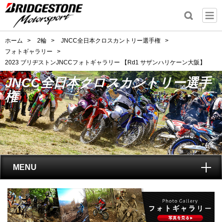
ホーム
>
2輪
>
JNCC全日本クロスカントリー選手権
>
フォトギャラリー
>
2023 ブリヂストンJNCCフォトギャラリー 【Rd1 サザンハリケーン大阪】
JNCC全日本クロスカントリー選手
権
MENU
トップ
レース開催
スケジュール