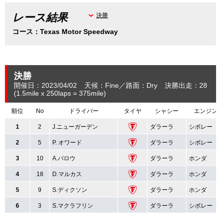
レース結果
決勝
コース：Texas Motor Speedway
決勝
開催日：2023/04/02
天候：Fine
路面：Dry
決勝出走：28
(1.5
mile
x 250laps = 375
mile
)
順位
No
ドライバー
タイヤ
シャシー
エンジン
1
2
J.ニューガーデン
ダラーラ
シボレー
2
5
P. オワード
ダラーラ
シボレー
3
10
A.パロウ
ダラーラ
ホンダ
4
18
D.マルカス
ダラーラ
ホンダ
5
9
S.ディクソン
ダラーラ
ホンダ
6
3
S.マクラフリン
ダラーラ
シボレー