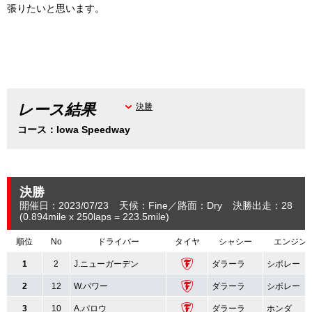
張りたいと思います。
レース結果
決勝
コース：Iowa Speedway
決勝
開催日：2023/07/23
天候：Fine
路面：Dry
決勝出走：28
(0.894
mile
x 250laps = 223.5
mile
)
順位
No
ドライバー
タイヤ
シャシー
エンジン
1
2
J.ニューガーデン
ダラーラ
シボレー
2
12
W.パワー
ダラーラ
シボレー
3
10
A.パロウ
ダラーラ
ホンダ