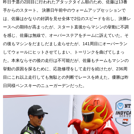
昨日予選の2回目に行われたアタックタイム順のため、佐藤は13番
手からのスタート。 決勝日午前中のウォームアップセッションで
は、佐藤はかなりの好調を見せ全体で2位のスピードを出し、決勝レ
ースへの期待が高まったが、スタート直後からマシンの挙動に不調
を感じ、佐藤は無線で、オーバーステアをチームに訴えていた。そ
の後もマシンをだましだまし走らせたが、141周目にオーバーラン
してウォールにヒットさせてしまい、トーリンクを曲げてしまっ
た。本来ならその後の走行は不可能だが、佐藤もチームもマシンの
挙動の原因を探るために、応急修理をして走行を続けたが、236周
目にこれ以上走行しても無駄との判断でレースを終えた。優勝は昨
日同様ペンスキーのニューガーデンだった。