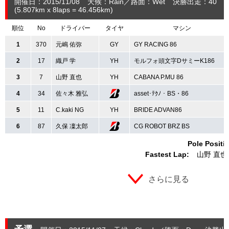
開催日：2015/11/08
天候：Rain
路面：Wet
決勝出走：40
(5.807
km
x 8laps = 46.456
km
)
順位
No
ドライバー
タイヤ
マシン
1
370
元嶋 佑弥
GY
GY RACING 86
2
17
織戸 学
YH
モルフォ頭文字DサミーK186
3
7
山野 直也
YH
CABANA P.MU 86
4
34
佐々木 雅弘
asset･ﾃｸﾉ・BS・86
5
11
C.kaki NG
YH
BRIDE ADVAN86
6
87
久保 凜太郎
CG ROBOT BRZ BS
Pole Positi
Fastest Lap:
山野 直也
さらに見る