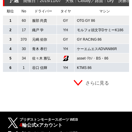
予選
開催日：2015/11/07
天候：Cloudy
路面：Dry
決勝出
順位
No
ドライバー
タイヤ
マシン
1
60
服部 尚貴
GY
OTG GY 86
2
17
織戸 学
YH
モルフォ頭文字DサミーK186
3
370
元嶋 佑弥
GY
GY RACING 86
4
30
青木 孝行
YH
ケーエムエスADVAN86R
5
34
佐々木 雅弘
asset･ﾃｸﾉ・BS・86
6
1
谷口 信輝
YH
KTMS 86
さらに見る
ブリヂストンモータースポーツ WEB
4
輪公式xアカウント