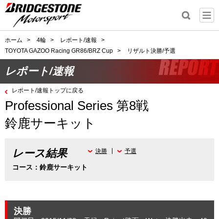
ホーム
>
4輪
>
レポート/速報
>
TOYOTA GAZOO Racing GR86/BRZ Cup
>
リザルト決勝/予選
レポート/速報
レポート/速報トップに戻る
Professional Series 第8戦
鈴鹿サーキット
レース結果
決勝
予選
コース：鈴鹿サーキット
決勝