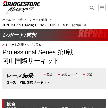
ホーム
>
4輪
>
レポート/速報
>
TOYOTA GAZOO Racing GR86/BRZ Cup
>
リザルト決勝/予選
レポート/速報
レポート/速報トップに戻る
Professional Series 第8戦
岡山国際サーキット
レース結果
総合
決勝ヒート1
予選
コース：岡山国際サーキット
総合