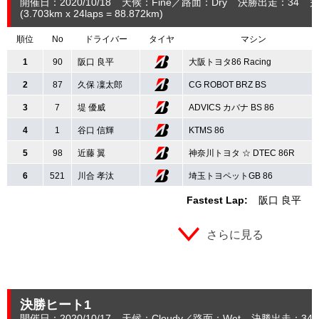
開催日：2020/10/18
天候：Fine
路面：Dry
決勝出走：34
完
(3.703
km
x 24laps = 88.872
km
)
順位
No
ドライバー
タイヤ
マシン
1
90
阪口 良平
大阪トヨタ86 Racing
2
87
久保 凜太郎
CG ROBOT BRZ BS
3
7
堤 優威
ADVICS カバナ BS 86
4
1
谷口 信輝
KTMS 86
5
98
近藤 翼
神奈川トヨタ ☆ DTEC 86R
6
521
川合 孝汰
埼玉トヨペットGB 86
Fastest Lap:
阪口 良平
大
さらに見る
決勝ヒート1
開催日：2020/10/17
天候：Cloudy
路面：Wet
決勝出走：34