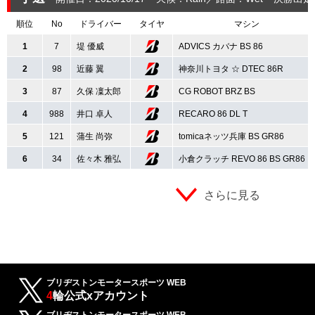
順位
No
ドライバー
タイヤ
マシン
1
7
堤 優威
ADVICS カバナ BS 86
2
98
近藤 翼
神奈川トヨタ ☆ DTEC 86R
3
87
久保 凜太郎
CG ROBOT BRZ BS
4
988
井口 卓人
RECARO 86 DL T
5
121
蒲生 尚弥
tomicaネッツ兵庫 BS GR86
6
34
佐々木 雅弘
小倉クラッチ REVO 86 BS GR86
さらに見る
ブリヂストンモータースポーツ WEB
4
輪公式xアカウント