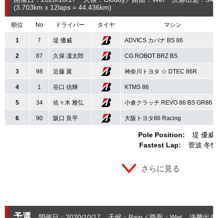
(3.703
km
x 12laps = 44.436
km
)
順位
No
ドライバー
タイヤ
マシン
1
7
堤 優威
ADVICS カバナ BS 86
2
87
久保 凜太郎
CG ROBOT BRZ BS
3
98
近藤 翼
神奈川トヨタ ☆ DTEC 86R
4
1
谷口 信輝
KTMS 86
5
34
佐々木 雅弘
小倉クラッチ REVO 86 BS GR86
6
90
阪口 良平
大阪トヨタ86 Racing
Pole Position:
堤 優威
Fastest Lap:
菅波 冬悟
さらに見る
予選
開催日：2020/10/17
天候：Rain
路面：Wet
決勝出走