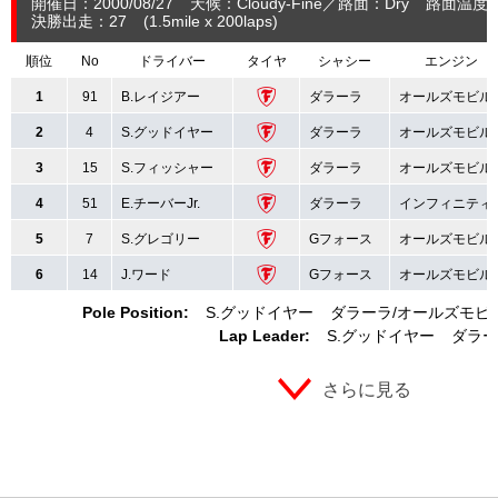
開催日：2000/08/27
天候：Cloudy-Fine
路面：Dry
路面温度
決勝出走：27
(1.5
mile
x 200laps
)
順位
No
ドライバー
タイヤ
シャシー
エンジン
1
91
B.レイジアー
ダラーラ
オールズモビル
2
4
S.グッドイヤー
ダラーラ
オールズモビル
3
15
S.フィッシャー
ダラーラ
オールズモビル
4
51
E.チーバーJr.
ダラーラ
インフィニティ
5
7
S.グレゴリー
Gフォース
オールズモビル
6
14
J.ワード
Gフォース
オールズモビル
Pole Position:
S.グッドイヤー
ダラーラ
オールズモビ
Lap Leader:
S.グッドイヤー
ダラー
さらに見る