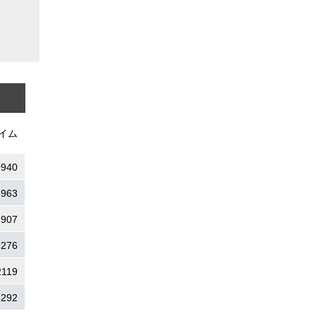
イム
0940
5963
2907
8276
2119
8292