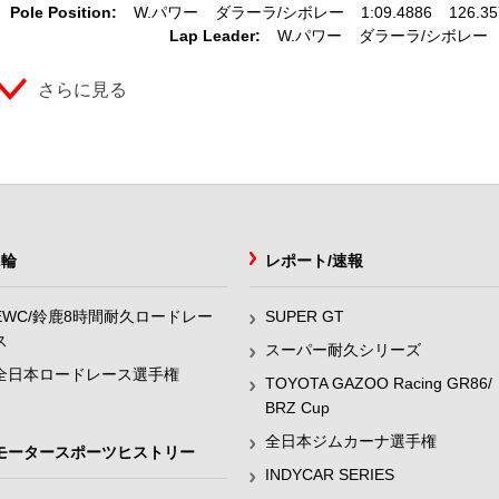
Pole Position:
W.パワー
ダラーラ
シボレー
1:09.4886
126.3
Lap Leader:
W.パワー
ダラーラ
シボレー
さらに見る
2輪
レポート/速報
EWC/鈴鹿8時間耐久ロードレー
SUPER GT
ス
スーパー耐久シリーズ
全日本ロードレース選手権
TOYOTA GAZOO Racing GR86/
BRZ Cup
全日本ジムカーナ選手権
モータースポーツヒストリー
INDYCAR SERIES