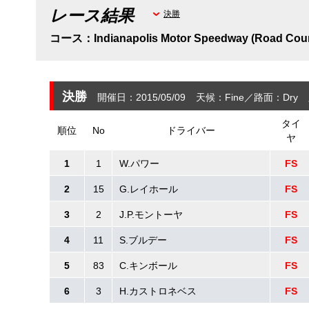
レース結果
決勝
コース：Indianapolis Motor Speedway (Road Cou
決勝
開催日：2015/05/09
天候：Fine
路面：Dry
タイ
順位
No
ドライバー
ヤ
1
1
W.パワー
FS
2
15
G.レイホール
FS
3
2
J.P.モントーヤ
FS
4
11
S.ブルデー
FS
5
83
C.キンボール
FS
6
3
H.カストロネベス
FS