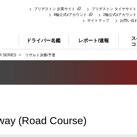
ブリヂストン 企業サイト
ブリヂストン タイヤサイト
4輪公式xアカウント
2輪公式xアカウント
サイトマップ
お問い合
ス
ドライバー名鑑
レポート/速報
コ
R SERIES
>
リザルト決勝/予選
dway (Road Course)