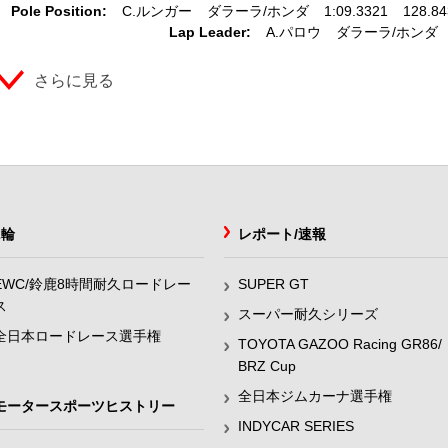
Pole Position:
C.ルンガー
ダラーラ
ホンダ
1:09.3321
128.8
Lap Leader:
A.パロウ
ダラーラ
ホンダ
さらに見る
2輪
レポート/速報
EWC/鈴鹿8時間耐久ロードレー
SUPER GT
ス
スーパー耐久シリーズ
全日本ロードレース選手権
TOYOTA GAZOO Racing GR86/
BRZ Cup
全日本ジムカーナ選手権
モータースポーツヒストリー
INDYCAR SERIES