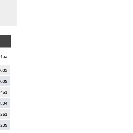
イム
7003
5009
8451
1804
6261
2209