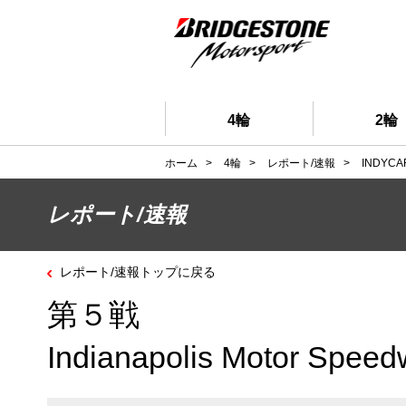
4輪
2輪
ホーム
>
4輪
>
レポート/速報
>
INDYCA
レポート/速報
レポート/速報トップに戻る
第５戦
Indianapolis Motor Spee