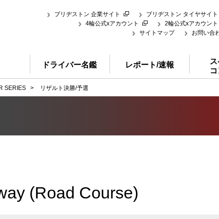
ブリヂストン 企業サイト
ブリヂストン タイヤサイト
4輪公式xアカウント
2輪公式xアカウント
サイトマップ
お問い合
ス
ドライバー名鑑
レポート/速報
コ
R SERIES
>
リザルト決勝/予選
dway (Road Course)