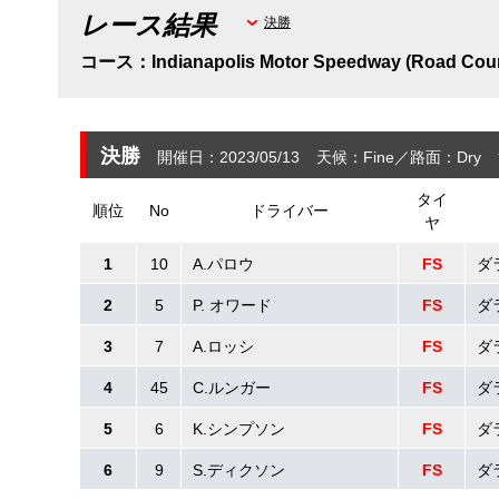
レース結果
決勝
コース：Indianapolis Motor Speedway (Road Cou
決勝
開催日：2023/05/13
天候：Fine
路面：Dry
タイ
順位
No
ドライバー
ヤ
1
10
A.パロウ
FS
ダ
2
5
P. オワード
FS
ダ
3
7
A.ロッシ
FS
ダ
4
45
C.ルンガー
FS
ダ
5
6
K.シンプソン
FS
ダ
6
9
S.ディクソン
FS
ダ