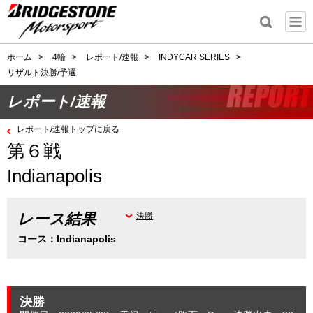
ホーム
>
4輪
>
レポート/速報
>
INDYCAR SERIES
>
リザルト決勝/予選
レポート/速報
レポート/速報トップに戻る
第６戦
Indianapolis
レース結果
決勝
コース：Indianapolis
決勝