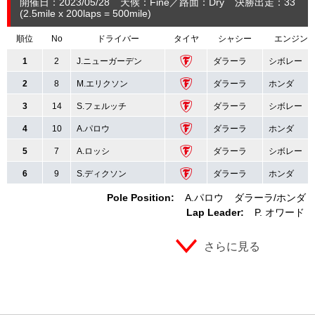
開催日：2023/05/28
天候：Fine
路面：Dry
決勝出走：33
(2.5
mile
x 200laps = 500
mile
)
順位
No
ドライバー
タイヤ
シャシー
エンジン
1
2
J.ニューガーデン
ダラーラ
シボレー
2
8
M.エリクソン
ダラーラ
ホンダ
3
14
S.フェルッチ
ダラーラ
シボレー
4
10
A.パロウ
ダラーラ
ホンダ
5
7
A.ロッシ
ダラーラ
シボレー
6
9
S.ディクソン
ダラーラ
ホンダ
Pole Position:
A.パロウ
ダラーラ
ホンダ
Lap Leader:
P. オワード
さらに見る