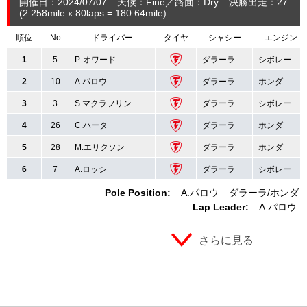
開催日：2024/07/07
天候：Fine
路面：Dry
決勝出走：27
(2.258
mile
x 80laps = 180.64
mile
)
順位
No
ドライバー
タイヤ
シャシー
エンジン
1
5
P. オワード
ダラーラ
シボレー
2
10
A.パロウ
ダラーラ
ホンダ
3
3
S.マクラフリン
ダラーラ
シボレー
4
26
C.ハータ
ダラーラ
ホンダ
5
28
M.エリクソン
ダラーラ
ホンダ
6
7
A.ロッシ
ダラーラ
シボレー
Pole Position:
A.パロウ
ダラーラ
ホンダ
Lap Leader:
A.パロウ
さらに見る