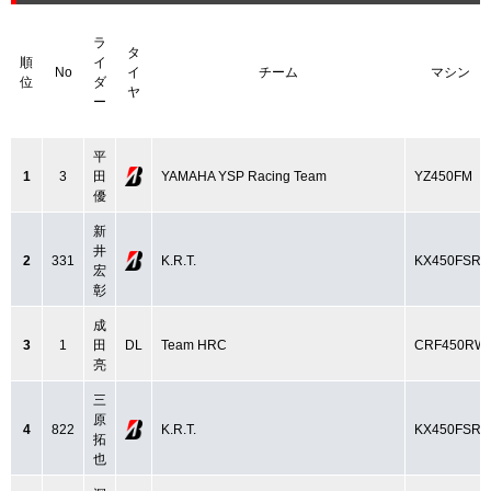
ラ
タ
順
イ
No
イ
チーム
マシン
位
ダ
ヤ
ー
平
1
3
田
YAMAHA YSP Racing Team
YZ450FM
優
新
井
2
331
K.R.T.
KX450FSR
宏
彰
成
3
1
田
DL
Team HRC
CRF450RW
亮
三
原
4
822
K.R.T.
KX450FSR
拓
也