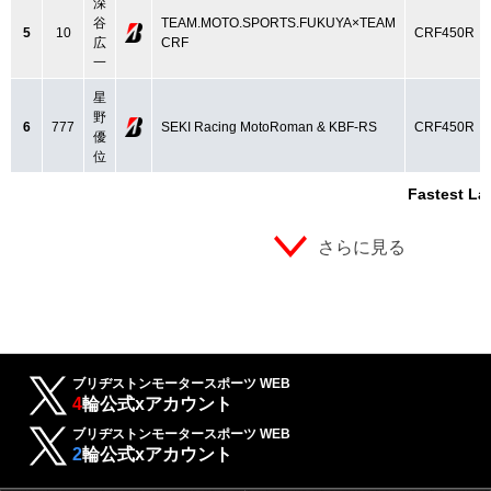
深
谷
TEAM.MOTO.SPORTS.FUKUYA×TEAM
5
10
CRF450R
広
CRF
一
星
野
6
777
SEKI Racing MotoRoman & KBF-RS
CRF450R
優
位
Fastest La
さらに見る
ブリヂストンモータースポーツ WEB
4
輪公式xアカウント
ブリヂストンモータースポーツ WEB
2
輪公式xアカウント