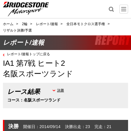
ホーム
>
2輪
>
レポート/速報
>
全日本モトクロス選手権
>
リザルト決勝/予選
レポート/速報
レポート/速報トップに戻る
IA1 第7戦 ヒート2
名阪スポーツランド
レース結果
決勝
コース：名阪スポーツランド
決勝
開催日：2014/09/14
決勝出走：23
完走：21