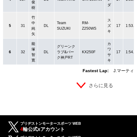
俊
ダ
樹
竹
ス
中
Team
RM-
5
31
DL
ズ
17
1:53.2
純
SUZUKI
Z250WS
キ
矢
能
カ
グリーンク
塚
ワ
6
32
DL
ラブ&パー
KX250F
17
1:54.4
智
サ
ク神戸RT
寛
キ
Fastest Lap:
J.マーティ
さらに見る
ブリヂストンモータースポーツ WEB
4
輪公式xアカウント