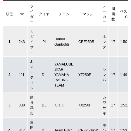
ラ
メ
周
イ
ー
ベスト
順位
No
タイヤ
チーム
マシン
回
ダ
カ
イム
数
ー
ー
T.
ガ
ホ
Honda
1
243
イ
PI
CRF250R
ン
17
1:50.1
Gariboldi
サ
ダ
ー
J.
YAMALUBE
マ
STAR
ヤ
ー
2
111
DL
YAMAHA
YZ250F
マ
17
1:49.2
テ
RACING
ハ
ィ
TEAM
ン
勝
カ
谷
ワ
3
888
DL
K.R.T.
KX250F
17
1:52.8
武
サ
史
キ
富
ホ
田
4
317
DL
Team HRC
CRF250RW
ン
17
1:53.4