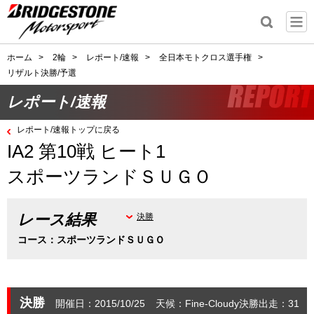
ホーム
>
2輪
>
レポート/速報
>
全日本モトクロス選手権
>
リザルト決勝/予選
レポート/速報
レポート/速報トップに戻る
IA2 第10戦 ヒート1
スポーツランドＳＵＧＯ
レース結果
決勝
コース：スポーツランドＳＵＧＯ
決勝
開催日：2015/10/25
天候：Fine-Cloudy
決勝出走：31