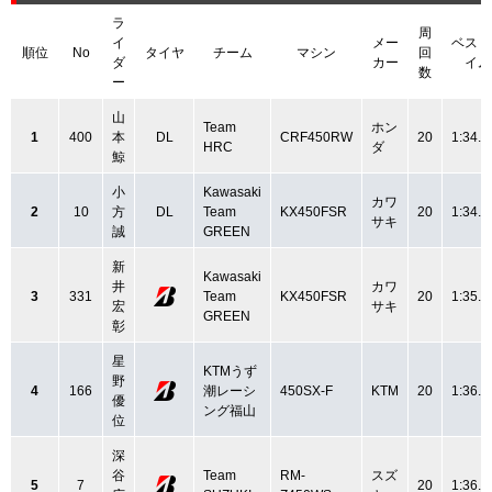
ラ
周
イ
メー
ベスト
順位
No
タイヤ
チーム
マシン
回
ダ
カー
イム
数
ー
山
Team
ホン
1
400
本
DL
CRF450RW
20
1:34.7
HRC
ダ
鯨
小
Kawasaki
カワ
2
10
方
DL
Team
KX450FSR
20
1:34.8
サキ
誠
GREEN
新
Kawasaki
井
カワ
3
331
Team
KX450FSR
20
1:35.7
宏
サキ
GREEN
彰
星
KTMうず
野
4
166
潮レーシ
450SX-F
KTM
20
1:36.8
優
ング福山
位
深
谷
Team
RM-
スズ
5
7
20
1:36.9