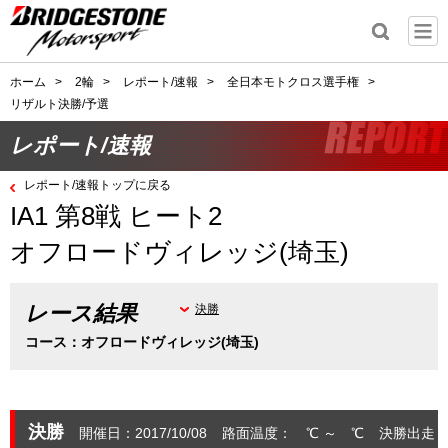
ホーム
>
2輪
>
レポート/速報
>
全日本モトクロス選手権
>
リザルト決勝/予選
レポート/速報
レポート/速報トップに戻る
IA1 第8戦 ヒート2
オフロードヴィレッジ(埼玉)
レース結果
決勝
コース：オフロードヴィレッジ(埼玉)
決勝
開催日：2017/10/08
路面温度： ℃ ～ ℃
決勝出走：