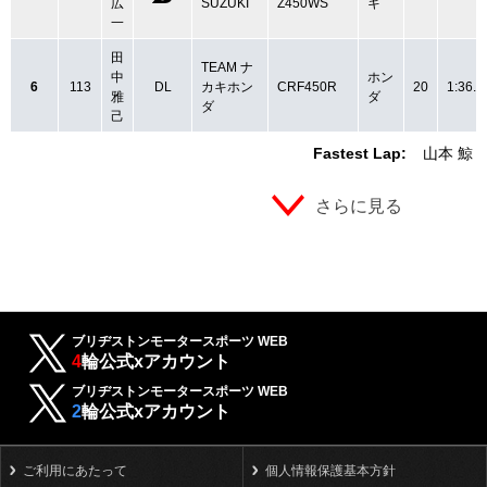
広
SUZUKI
Z450WS
キ
一
田
TEAM ナ
中
ホン
6
113
DL
カキホン
CRF450R
20
1:36.7
雅
ダ
ダ
己
Fastest Lap:
山本 鯨
さらに見る
ブリヂストンモータースポーツ WEB
4
輪公式xアカウント
ブリヂストンモータースポーツ WEB
2
輪公式xアカウント
ご利用にあたって
個人情報保護基本方針