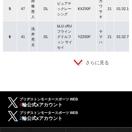
西
カ
ピュアテ
條
ワ
5
47
DL
ックレー
KX250F
21
01:32.19
悠
サ
シング
人
キ
bLU cRU
浅
フライン
ヤ
井
6
41
DL
グドルフ
YZ250F
マ
21
01:32.76
亮
ィン サイ
ハ
太
セイ
さらに見る
ブリヂストンモータースポーツ WEB
4
輪公式xアカウント
ブリヂストンモータースポーツ WEB
2
輪公式xアカウント