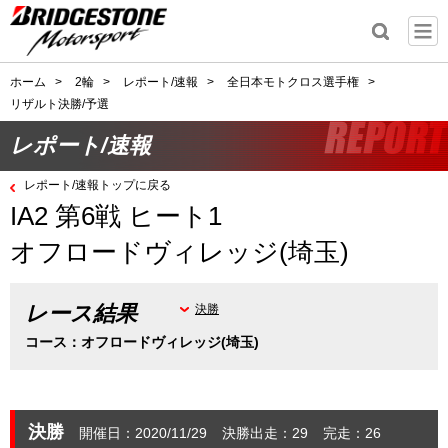
ホーム
>
2輪
>
レポート/速報
>
全日本モトクロス選手権
>
リザルト決勝/予選
レポート/速報
レポート/速報トップに戻る
IA2 第6戦 ヒート1
オフロードヴィレッジ(埼玉)
レース結果
決勝
コース：オフロードヴィレッジ(埼玉)
決勝
開催日：2020/11/29
決勝出走：29
完走：26