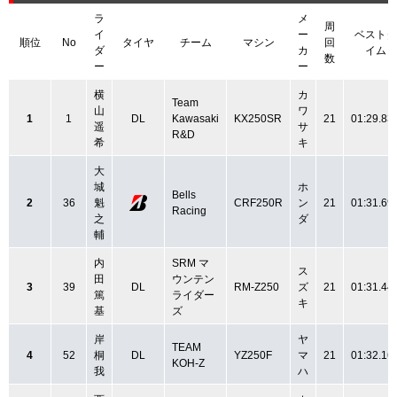
ラ
メ
周
イ
ー
ベストタ
順位
No
タイヤ
チーム
マシン
回
ダ
カ
イム
数
ー
ー
横
カ
Team
山
ワ
1
1
DL
Kawasaki
KX250SR
21
01:29.83
遥
サ
R&D
希
キ
大
城
ホ
Bells
2
36
魁
CRF250R
ン
21
01:31.69
Racing
之
ダ
輔
内
SRM マ
ス
田
ウンテン
3
39
DL
RM-Z250
ズ
21
01:31.44
篤
ライダー
キ
基
ズ
岸
ヤ
TEAM
4
52
桐
DL
YZ250F
マ
21
01:32.16
KOH-Z
我
ハ