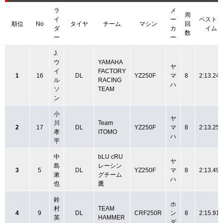
ラ
メ
周
イ
ー
ベストタ
順位
No
タイヤ
チーム
マシン
回
ダ
カ
イム
数
ー
ー
J.
ウ
YAMAHA
ヤ
イ
FACTORY
1
16
DL
YZ250F
マ
8
2:13.240
ル
RACING
ハ
ソ
TEAM
ン
小
ヤ
川
Team
2
17
DL
YZ250F
マ
8
2:13.258
孝
ITOMO
ハ
平
中
bLU cRU
ヤ
島
レーシン
3
5
DL
YZ250F
マ
8
2:13.491
漱
グチーム
ハ
也
鷹
鈴
ホ
村
TEAM
4
9
DL
CRF250R
ン
8
2:15.914
英
HAMMER
ダ