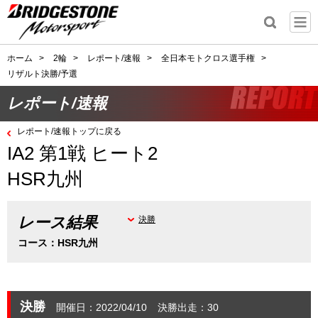
ホーム
>
2輪
>
レポート/速報
>
全日本モトクロス選手権
>
リザルト決勝/予選
レポート/速報
レポート/速報トップに戻る
IA2 第1戦 ヒート2
HSR九州
レース結果
決勝
コース：HSR九州
決勝
開催日：2022/04/10
決勝出走：30