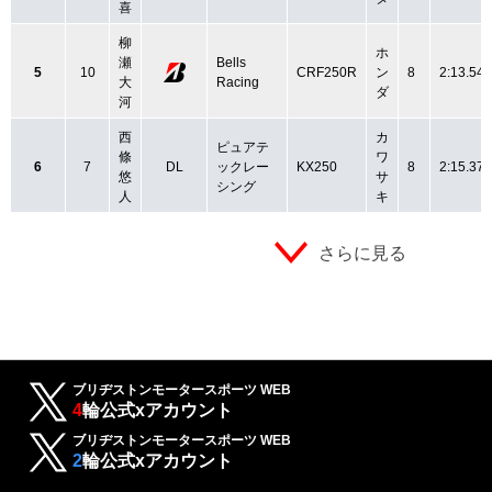
喜
柳
ホ
瀬
Bells
5
10
CRF250R
ン
8
2:13.542
大
Racing
ダ
河
西
カ
ピュアテ
條
ワ
6
7
DL
ックレー
KX250
8
2:15.377
悠
サ
シング
人
キ
さらに見る
ブリヂストンモータースポーツ WEB
4
輪公式xアカウント
ブリヂストンモータースポーツ WEB
2
輪公式xアカウント