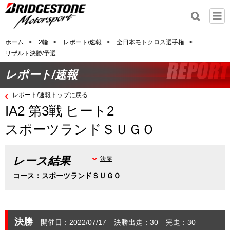
ホーム
>
2輪
>
レポート/速報
>
全日本モトクロス選手権
>
リザルト決勝/予選
レポート/速報
レポート/速報トップに戻る
IA2 第3戦 ヒート2
スポーツランドＳＵＧＯ
レース結果
決勝
コース：スポーツランドＳＵＧＯ
決勝
開催日：2022/07/17
決勝出走：30
完走：30