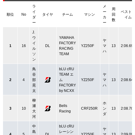
ラ
メ
周
イ
ー
ベスト
順位
No
タイヤ
チーム
マシン
回
ダ
カ
イム
数
ー
ー
J.
ウ
YAMAHA
ヤ
イ
FACTORY
1
16
DL
YZ250F
マ
13
2:06.69
ル
RACING
ハ
ソ
TEAM
ン
鳥
bLU cRU
谷
TEAM エ
ヤ
2
4
部
ム
YZ250F
マ
13
2:08.64
晃
FACTORY
ハ
太
by NCXX
柳
ホ
瀬
Bells
3
10
CRF250R
ン
13
2:08.70
大
Racing
ダ
河
中
bLU cRU
ヤ
島
レーシン
4
5
DL
YZ250F
マ
13
2:09.09