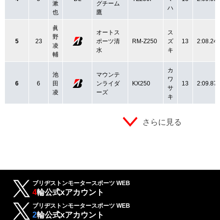
漱
グチーム
ハ
也
鷹
眞
オートス
ス
野
5
23
ポーツ清
RM-Z250
ズ
13
2:08.24
凌
水
キ
輔
カ
池
マウンテ
ワ
6
6
田
ンライダ
KX250
13
2:09.87
サ
凌
ーズ
キ
さらに見る
ブリヂストンモータースポーツ WEB
4
輪公式xアカウント
ブリヂストンモータースポーツ WEB
2
輪公式xアカウント