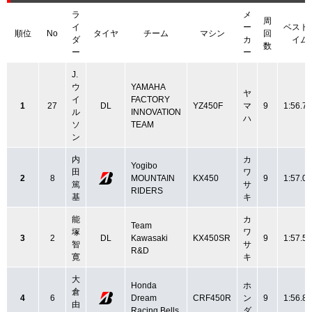
ラ
メ
周
イ
ー
ベスト
順位
No
タイヤ
チーム
マシン
回
ダ
カ
イム
数
ー
ー
J.
ウ
YAMAHA
ヤ
イ
FACTORY
1
27
DL
YZ450F
マ
9
1:56.7
ル
INNOVATION
ハ
ソ
TEAM
ン
内
カ
Yogibo
田
ワ
2
8
MOUNTAIN
KX450
9
1:57.0
篤
サ
RIDERS
基
キ
能
カ
Team
塚
ワ
3
2
DL
Kawasaki
KX450SR
9
1:57.5
智
サ
R&D
寛
キ
大
Honda
ホ
倉
4
6
Dream
CRF450R
ン
9
1:56.8
由
Racing Bells
ダ