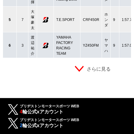
揮
大
ホ
塚
5
7
T.E.SPORT
CRF450R
ン
9
1:57.7
豪
ダ
太
渡
YAMAHA
ヤ
辺
FACTORY
6
3
YZ450FM
マ
9
1:57.0
祐
RACING
ハ
介
TEAM
さらに見る
ブリヂストンモータースポーツ WEB
4
輪公式xアカウント
ブリヂストンモータースポーツ WEB
2
輪公式xアカウント