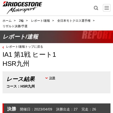
ホーム
>
2輪
>
レポート/速報
>
全日本モトクロス選手権
>
リザルト決勝/予選
レポート/速報
レポート/速報トップに戻る
IA1 第1戦 ヒート1
HSR九州
レース結果
決勝
コース：HSR九州
決勝
開催日：2023/04/09
決勝出走：27
完走：26