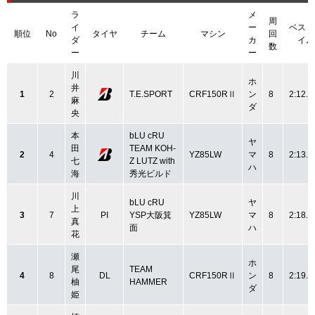
ラ
メ
周
イ
ー
ベスト
順位
No
タイヤ
チーム
マシン
回
ダ
カ
イム
数
ー
ー
川
ホ
井
1
2
T.E.SPORT
CRF150RⅡ
ン
8
2:12.5
麻
ダ
央
本
bLU cRU
ヤ
田
TEAM KOH-
2
4
YZ85LW
マ
8
2:13.2
七
Z LUTZ with
ハ
海
秀光ビルド
川
bLU cRU
ヤ
上
3
7
PI
YSP大阪箕
YZ85LW
マ
8
2:18.0
真
面
ハ
花
瀬
ホ
尾
TEAM
4
8
DL
CRF150RⅡ
ン
8
2:19.9
柚
HAMMER
ダ
姫