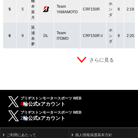
楠
ホ
本
Team
5
5
CRF150R
ン
8
2:19.5
菜
YAMAMOTO
ダ
月
箕
ホ
浦
Team
6
9
DL
CRF150RⅡ
ン
8
2:20.9
未
ITOMO
ダ
夢
さらに見る
ブリヂストンモータースポーツ WEB
4
輪公式xアカウント
ブリヂストンモータースポーツ WEB
2
輪公式xアカウント
ご利用にあたって
個人情報保護基本方針