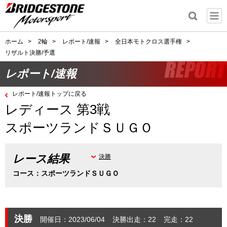
ホーム
>
2輪
>
レポート/速報
>
全日本モトクロス選手権
>
リザルト決勝/予選
レポート/速報
レポート/速報トップに戻る
レディース 第3戦
スポーツランドＳＵＧＯ
レース結果
決勝
コース：スポーツランドＳＵＧＯ
決勝
開催日：2023/06/04
決勝出走：22
完走：22