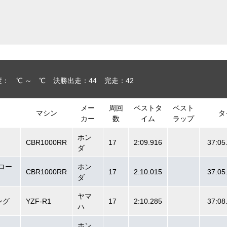
： ℃ ～ ℃
決勝出走：44
完走：42
メー
周回
ベストタ
ベスト
マシン
タ
カー
数
イム
ラップ
ホン
CBR1000RR
17
2:09.916
37:05
ダ
ロー
ホン
CBR1000RR
17
2:10.015
37:05
ダ
ヤマ
ング
YZF-R1
17
2:10.285
37:08
ハ
ホン