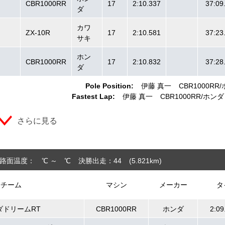
CBR1000RR
17
2:10.337
37:09
ダ
カワ
ZX-10R
17
2:10.581
37:23
サキ
ホン
CBR1000RR
17
2:10.832
37:28
ダ
Pole Position:
伊藤 真一
CBR1000RR
Fastest Lap:
伊藤 真一
CBR1000RR
ホンダ
さらに見る
路面温度： ℃ ～ ℃
決勝出走：44
(5.821
km
)
チーム
マシン
メーカー
タ
ダドリームRT
CBR1000RR
ホンダ
2:09