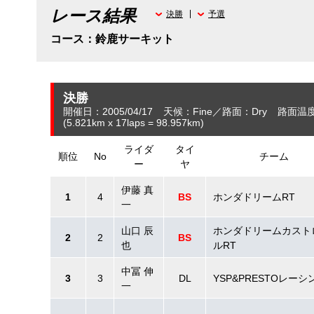
レース結果
決勝
予選
コース：鈴鹿サーキット
決勝
開催日：2005/04/17
天候：Fine
路面：Dry
路面温度
(5.821
km
x 17laps = 98.957
km
)
ライダ
タイ
順位
No
チーム
ー
ヤ
伊藤 真
1
4
BS
ホンダドリームRT
一
山口 辰
ホンダドリームカスト
2
2
BS
也
ルRT
中冨 伸
3
3
DL
YSP&PRESTOレーシ
一