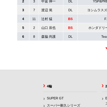
2
3
中冨 伸一
DL
YSP&P
3
7
渡辺 篤
DL
ヨシムラス
4
11
辻村 猛
BS
F
5
2
山口 辰也
BS
ホンダドリ
6
8
森脇 尚護
DL
Te
4輪
SUPER GT
スーパー耐久シリーズ