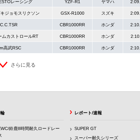
RESTOレーシング
YZF-R1
ヤマハ
2:09
ズキジョモスリクソン
GSX-R1000
スズキ
2:09
.C.C.TSR
CBR1000RR
ホンダ
2:10
ームカストロールRT
CBR1000RR
ホンダ
2:10
am高武RSC
CBR1000RR
ホンダ
2:10
さらに見る
2輪
レポート/速報
EWC/鈴鹿8時間耐久ロードレー
SUPER GT
ス
スーパー耐久シリーズ