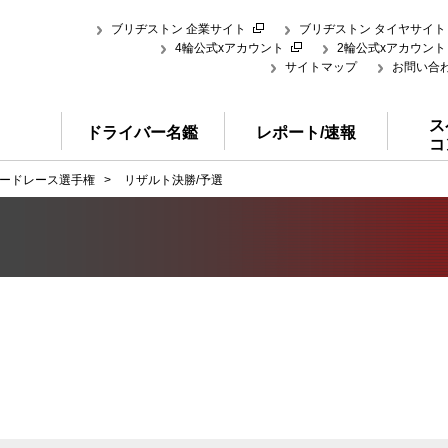
ブリヂストン 企業サイト
ブリヂストン タイヤサイト
4輪公式xアカウント
2輪公式xアカウント
サイトマップ
お問い合
ス
ドライバー名鑑
レポート/速報
コ
ードレース選手権
>
リザルト決勝/予選