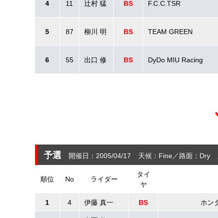
4
11
辻村 猛
BS
F.C.C.TSR
5
87
柳川 明
BS
TEAM GREEN
6
55
出口 修
BS
DyDo MIU Racing
予選
開催日：2005/04/17
天候：Fine
路面：Dry
タイ
順位
No
ライダー
ヤ
1
4
伊藤 真一
BS
ホン