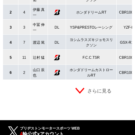
佑
クソン
伊藤 真
2
4
ホンダドリームRT
CBR100
一
中冨 伸
3
3
DL
YSP&PRESTOレーシング
YZF-R
一
ヨシムラスズキジョモスリ
4
7
渡辺 篤
DL
GSX-R1
クソン
5
11
辻村 猛
F.C.C.TSR
CBR100
山口 辰
ホンダドリームカストロー
6
2
CBR100
也
ルRT
さらに見る
ブリヂストンモータースポーツ WEB
4
輪公式xアカウント