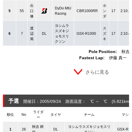
出
ホ
DyDo MIU
5
55
口
CBR1000RR
ン
17
2:10.1
Racing
修
ダ
ヨシムラ
渡
ス
スズキジ
6
7
辺
DL
GSX-R1000
ズ
17
2:10.4
ョモスリ
篤
キ
クソン
Pole Position:
秋吉 
Fastest Lap:
伊藤 真一
さらに見る
予選
開催日：2005/09/24
路面温度： ℃ ～ ℃
(5.821
km
)
ライダ
順位
No
タイヤ
チーム
マシ
ー
秋吉 耕
ヨシムラスズキジョモスリ
1
26
DL
GSX-R1