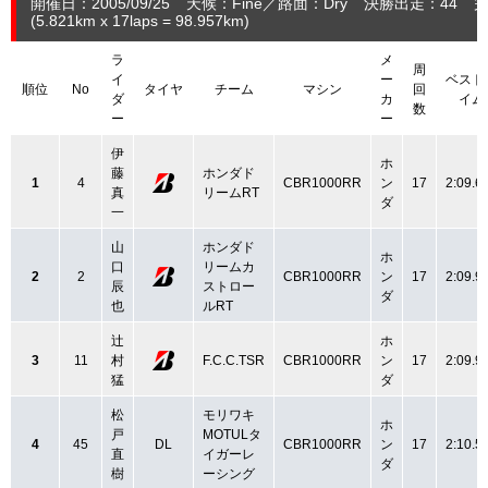
開催日：2005/09/25
天候：Fine
路面：Dry
決勝出走：44
完
(5.821
km
x 17laps = 98.957
km
)
ラ
メ
周
イ
ー
ベスト
順位
No
タイヤ
チーム
マシン
回
ダ
カ
イム
数
ー
ー
伊
ホ
藤
ホンダド
1
4
CBR1000RR
ン
17
2:09.6
真
リームRT
ダ
一
山
ホンダド
ホ
口
リームカ
2
2
CBR1000RR
ン
17
2:09.9
辰
ストロー
ダ
也
ルRT
辻
ホ
3
11
村
F.C.C.TSR
CBR1000RR
ン
17
2:09.9
猛
ダ
松
モリワキ
ホ
戸
MOTULタ
4
45
DL
CBR1000RR
ン
17
2:10.5
直
イガーレ
ダ
樹
ーシング