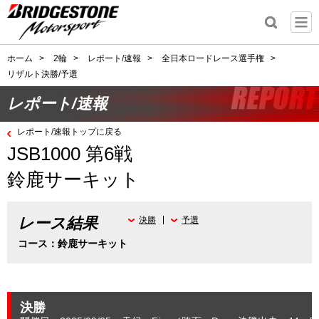
ホーム
>
2輪
>
レポート/速報
>
全日本ロードレース選手権
>
リザルト決勝/予選
レポート/速報
レポート/速報トップに戻る
JSB1000 第6戦
鈴鹿サーキット
レース結果
決勝
予選
コース：鈴鹿サーキット
決勝