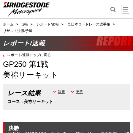
ホーム
>
2輪
>
レポート/速報
>
全日本ロードレース選手権
>
リザルト決勝/予選
レポート/速報
レポート/速報トップに戻る
GP250 第1戦
美祢サーキット
レース結果
決勝
予選
コース：美祢サーキット
決勝