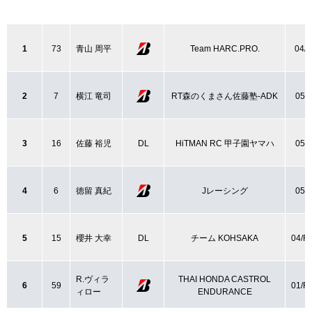
1
73
青山 周平
Team HARC.PRO.
04/
2
7
横江 竜司
RT森のくまさん佐藤塾-ADK
05/
3
16
佐藤 裕児
DL
HiTMAN RC 甲子園ヤマハ
05/
4
6
徳留 真紀
Jレーシング
05/
5
15
櫻井 大幸
DL
チーム KOHSAKA
04/R
R.ヴィラ
THAI HONDA CASTROL
6
59
01/R
ィロー
ENDURANCE