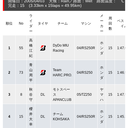
開催日：2005/04/03
天候：Rain
路面：Wet
路面温度： ℃ 
完走：15
(3.33
km
x 15laps = 49.95
km
)
ラ
メ
周
イ
ー
ベスト
順位
No
タイヤ
チーム
マシン
回
ダ
カ
イム
数
ー
ー
高
ホ
橋
DyDo MIU
1
55
04/RS250R
ン
15
1:47.0
江
Racing
ダ
紀
青
ホ
山
Team
2
73
04/RS250
ン
15
1:46.9
周
HARC.PRO.
ダ
平
秋
モトスペー
ヤ
3
8
谷
DL
ス
05/TZ250
マ
15
1:47.9
守
APANCLUB
ハ
櫻
ホ
井
チーム
4
15
DL
04/RS250R
ン
15
1:45.3
大
KOHSAKA
ダ
幸