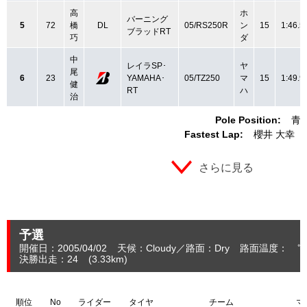
高
ホ
バーニング
5
72
橋
DL
05/RS250R
ン
15
1:46.5
ブラッドRT
巧
ダ
中
レイラSP･
ヤ
尾
6
23
YAMAHA･
05/TZ250
マ
15
1:49.9
健
RT
ハ
治
Pole Position:
青
Fastest Lap:
櫻井 大幸
さらに見る
予選
開催日：2005/04/02
天候：Cloudy
路面：Dry
路面温度： ℃
決勝出走：24
(3.33
km
)
順位
No
ライダー
タイヤ
チーム
マ