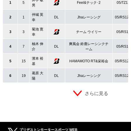
井手 敏
1
5
Feel&テック･2
05/TZ12
男
仲城 英
2
1
DL
Jhaレーシング
05/RS12
幸
菊池 寛
3
3
チーム ウイリー
05/RS12
幸
柚木 伸
爽風会 鈴鹿レーシンクチ
4
7
DL
05/RS12
介
ーム
濱本 裕
5
15
HAMAMOTO RT&栄裕会
05/RS12
基
葛原 大
6
19
DL
Jhaレーシング
05/RS12
陽
さらに見る
ブリヂストンモータースポーツ WEB