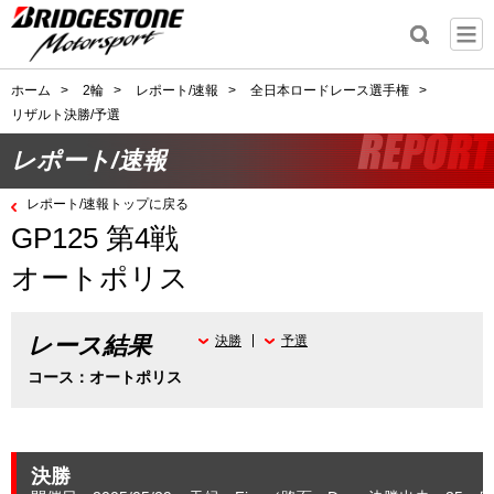
ホーム
>
2輪
>
レポート/速報
>
全日本ロードレース選手権
>
リザルト決勝/予選
レポート/速報
レポート/速報トップに戻る
GP125 第4戦
オートポリス
レース結果
決勝
予選
コース：オートポリス
決勝