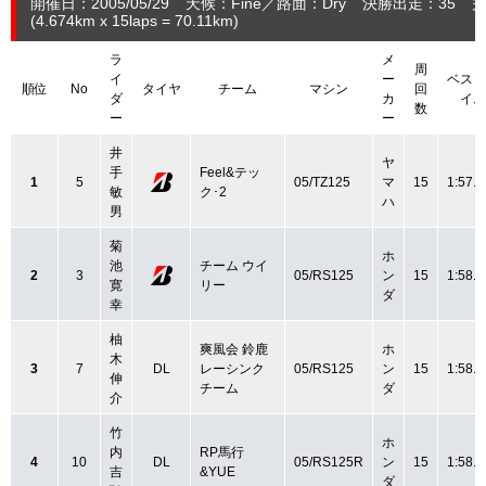
開催日：2005/05/29
天候：Fine
路面：Dry
決勝出走：35
完
(4.674
km
x 15laps = 70.11
km
)
ラ
メ
周
イ
ー
ベスト
順位
No
タイヤ
チーム
マシン
回
ダ
カ
イム
数
ー
ー
井
ヤ
手
Feel&テッ
1
5
05/TZ125
マ
15
1:57.9
敏
ク･2
ハ
男
菊
ホ
池
チーム ウイ
2
3
05/RS125
ン
15
1:58.3
寛
リー
ダ
幸
柚
爽風会 鈴鹿
ホ
木
3
7
DL
レーシンク
05/RS125
ン
15
1:58.3
伸
チーム
ダ
介
竹
ホ
内
RP馬行
4
10
DL
05/RS125R
ン
15
1:58.5
吉
&YUE
ダ