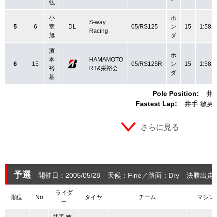
弘
小
ホ
S-way
5
6
室
DL
05/RS125
ン
15
1:58.2
Racing
旭
ダ
濱
ホ
本
HAMAMOTO
6
15
05/RS125R
ン
15
1:58.4
裕
RT&栄裕会
ダ
基
Pole Position:
井
Fastest Lap:
井手 敏男
さらに見る
予選
開催日：2005/05/28
天候：Fine
路面：Dry
決勝出走：
ライダ
順位
No
タイヤ
チーム
マシン
ー