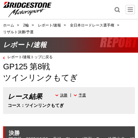
ホーム
>
2輪
>
レポート/速報
>
全日本ロードレース選手権
>
リザルト決勝/予選
レポート/速報
レポート/速報トップに戻る
GP125 第8戦
ツインリンクもてぎ
レース結果
決勝
予選
コース：ツインリンクもてぎ
決勝