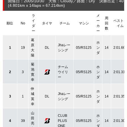
開催日：2005/10/30
天候：Cloudy
路面：Dry
決勝出走：40
(4.801
km
x 14laps = 67.214
km
)
ラ
メ
周
イ
ー
ベストタ
順位
No
タイヤ
チーム
マシン
回
ダ
カ
イム
数
ー
ー
葛
ホ
原
Jhaレー
1
19
DL
05/RS125
ン
14
2:01.660
大
シング
ダ
陽
菊
チーム
ホ
池
2
3
ウイリ
05/RS125
ン
14
2:01.316
寛
ー
ダ
幸
仲
ホ
城
Jhaレー
3
1
DL
05/RS125
ン
14
2:01.350
英
シング
ダ
幸
山
CLUB
ホ
田
4
39
PLUS
05/RS125
ン
14
2:01.307
亮
ONE
ダ