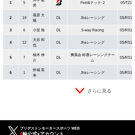
井手 敏
1
5
Feel&テック･2
05/TZ12
男
葛原 大
2
19
DL
Jhaレーシング
05/RS12
陽
3
6
小室 旭
DL
S-way Racing
05/RS12
大谷 和
4
12
DL
Jhaレーシング
05/RS12
也
柚木 伸
爽風会 鈴鹿レーシンクチー
5
7
DL
05/RS12
介
ム
仲城 英
6
1
DL
Jhaレーシング
05/RS12
幸
さらに見る
ブリヂストンモータースポーツ WEB
4
輪公式xアカウント