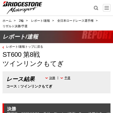
ホーム
>
2輪
>
レポート/速報
>
全日本ロードレース選手権
>
リザルト決勝/予選
レポート/速報
レポート/速報トップに戻る
ST600 第8戦
ツインリンクもてぎ
レース結果
決勝
予選
コース：ツインリンクもてぎ
決勝