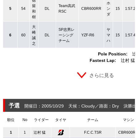
徳
ホ
留
Team高武
5
54
DL
CBR600RR
ン
15
1:57.24
和
RSC
ダ
樹
大
SP忠男レ
ヤ
崎
6
60
DL
ーシング
YZF-R6
マ
15
1:57.40
誠
チーム
ハ
之
Pole Position:
辻
Fastest Lap:
辻村 猛
さらに見る
予選
開催日：2005/10/29
天候：Cloudy
路面：Dry
決勝出
順位
No
ライダー
タイヤ
チーム
マシン
1
1
辻村 猛
F.C.C.TSR
CBR600R