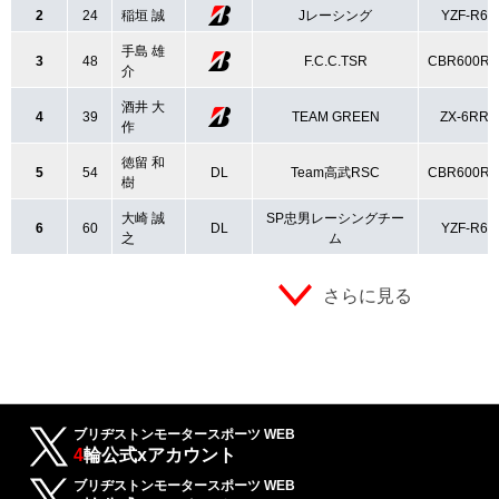
2
24
稲垣 誠
Jレーシング
YZF-R6
手島 雄
3
48
F.C.C.TSR
CBR600R
介
酒井 大
4
39
TEAM GREEN
ZX-6RR
作
徳留 和
5
54
DL
Team高武RSC
CBR600R
樹
大崎 誠
SP忠男レーシングチー
6
60
DL
YZF-R6
之
ム
さらに見る
ブリヂストンモータースポーツ WEB
4
輪公式xアカウント
ブリヂストンモータースポーツ WEB