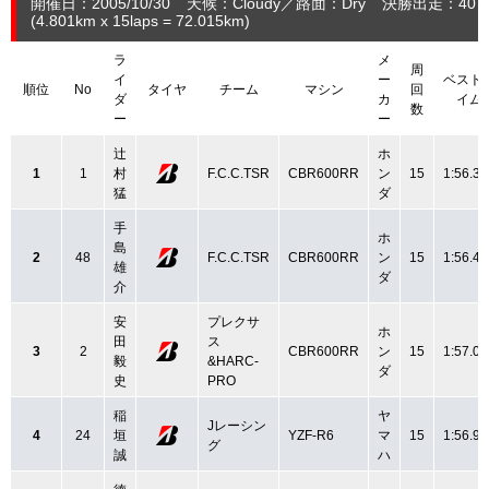
開催日：2005/10/30
天候：Cloudy
路面：Dry
決勝出走：40
(4.801
km
x 15laps = 72.015
km
)
ラ
メ
周
イ
ー
ベスト
順位
No
タイヤ
チーム
マシン
回
ダ
カ
イム
数
ー
ー
辻
ホ
1
1
村
F.C.C.TSR
CBR600RR
ン
15
1:56.32
猛
ダ
手
ホ
島
2
48
F.C.C.TSR
CBR600RR
ン
15
1:56.41
雄
ダ
介
安
プレクサ
ホ
田
ス
3
2
CBR600RR
ン
15
1:57.02
毅
&HARC-
ダ
史
PRO
稲
ヤ
Jレーシン
4
24
垣
YZF-R6
マ
15
1:56.94
グ
誠
ハ