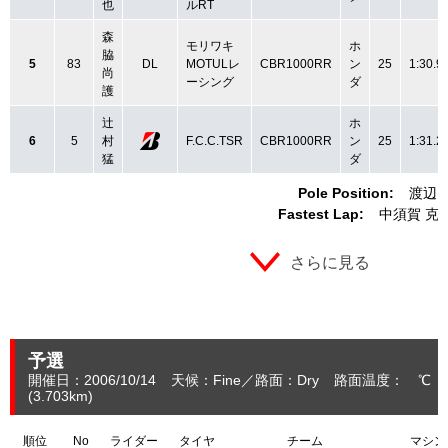
也
ルRT
森
モリワキ
ホ
脇
5
83
DL
MOTULレ
CBR1000RR
ン
25
1:30.9
尚
ーシング
ダ
護
辻
ホ
6
5
村
F.C.C.TSR
CBR1000RR
ン
25
1:31.2
猛
ダ
Pole Position:
渡辺 
Fastest Lap:
中須賀 克
さらに見る
予選
開催日：2006/10/14
天候：Fine
路面：Dry
路面温度： ℃ 
(3.703
km
)
順位
No
ライダー
タイヤ
チーム
マシン