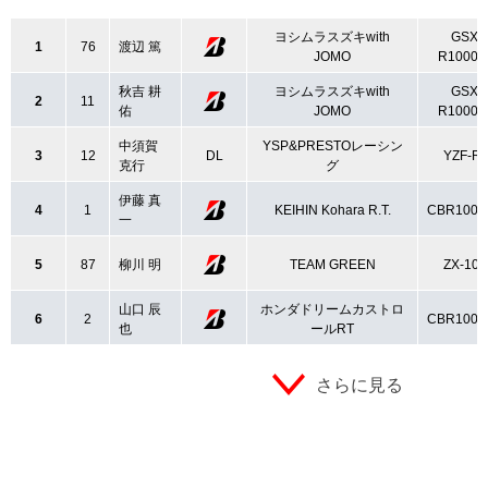
ヨシムラスズキwith
GSX-
1
76
渡辺 篤
JOMO
R1000K
秋吉 耕
ヨシムラスズキwith
GSX-
2
11
佑
JOMO
R1000K
中須賀
YSP&PRESTOレーシン
3
12
DL
YZF-R
克行
グ
伊藤 真
4
1
KEIHIN Kohara R.T.
CBR1000
一
5
87
柳川 明
TEAM GREEN
ZX-10
山口 辰
ホンダドリームカストロ
6
2
CBR1000
也
ールRT
さらに見る