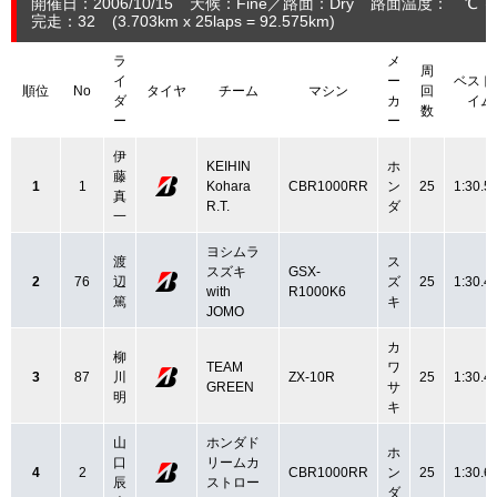
開催日：2006/10/15
天候：Fine
路面：Dry
路面温度： ℃ 
完走：32
(3.703
km
x 25laps = 92.575
km
)
ラ
メ
周
イ
ー
ベスト
順位
No
タイヤ
チーム
マシン
回
ダ
カ
イム
数
ー
ー
伊
KEIHIN
ホ
藤
1
1
Kohara
CBR1000RR
ン
25
1:30.5
真
R.T.
ダ
一
ヨシムラ
渡
ス
スズキ
GSX-
2
76
辺
ズ
25
1:30.4
with
R1000K6
篤
キ
JOMO
カ
柳
TEAM
ワ
3
87
川
ZX-10R
25
1:30.4
GREEN
サ
明
キ
山
ホンダド
ホ
口
リームカ
4
2
CBR1000RR
ン
25
1:30.6
辰
ストロー
ダ